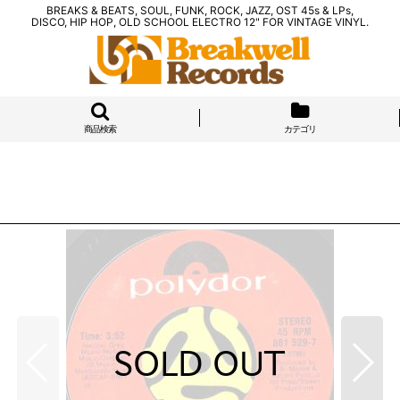
BREAKS & BEATS, SOUL, FUNK, ROCK, JAZZ, OST 45s & LPs,
DISCO, HIP HOP, OLD SCHOOL ELECTRO 12" FOR VINTAGE VINYL.
商品検索
カテゴリ