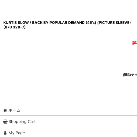
KURTIS BLOW / BACK BY POPULAR DEMAND (45's) (PICTURE SLEEVE)
[
870 328-7
]
試
(新品/
ホーム
Shopping Cart
My Page