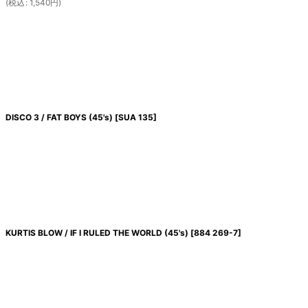
(
税込
:
1,540
円
)
DISCO 3 / FAT BOYS (45's)
[
SUA 135
]
KURTIS BLOW / IF I RULED THE WORLD (45's)
[
884 269-7
]