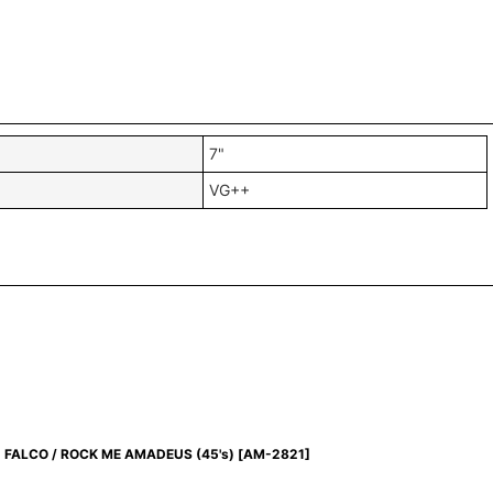
7"
VG++
FALCO / ROCK ME AMADEUS (45's)
[
AM-2821
]