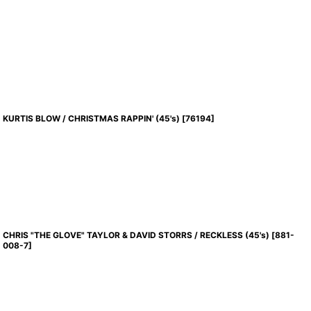
KURTIS BLOW / CHRISTMAS RAPPIN' (45's)
[
76194
]
CHRIS "THE GLOVE" TAYLOR & DAVID STORRS / RECKLESS (45's)
[
881-
008-7
]