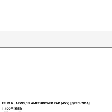
FELIX & JARVIS / FLAMETHROWER RAP (45's)
[
QRFC-7014
]
1,400
円
(税別)