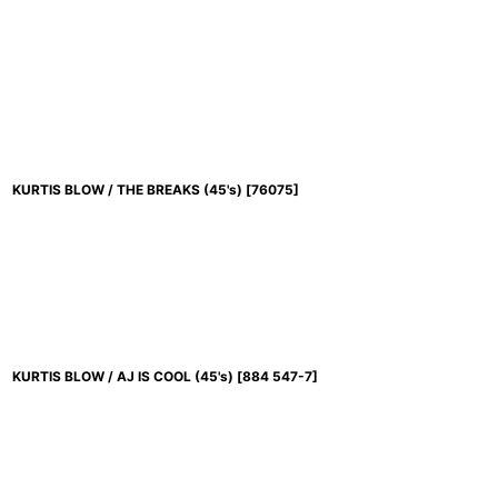
KURTIS BLOW / THE BREAKS (45's)
[
76075
]
KURTIS BLOW / AJ IS COOL (45's)
[
884 547-7
]