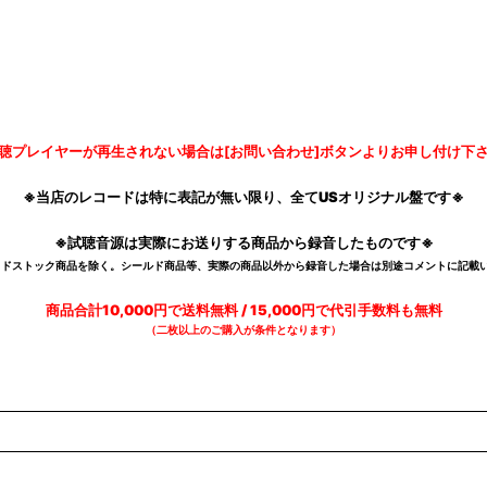
聴プレイヤーが再生されない場合は[お問い合わせ]ボタンよりお申し付け下
※当店のレコードは特に表記が無い限り、全てUSオリジナル盤です※
※試聴音源は実際にお送りする商品から録音したものです※
デッドストック商品を除く。シールド商品等、実際の商品以外から録音した場合は別途コメントに記載い
商品合計10,000円で送料無料 / 15,000円で代引手数料も無料
（二枚以上のご購入が条件となります）