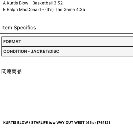
A Kurtis Blow - Basketball 3:52
B Ralph MacDonald - (It's) The Game 4:35
Item Specifics
FORMAT
CONDITION - JACKET/DISC
関連商品
KURTIS BLOW / STARLIFE b/w WAY OUT WEST (45's)
[
76112
]