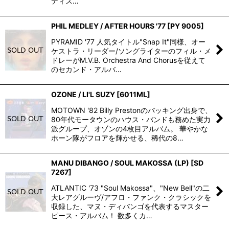
ディス…
PHIL MEDLEY / AFTER HOURS '77
[
PY 9005
]
PYRAMID '77 人気タイトル"Snap It"同様、オー
ケストラ・リーダー/ソングライターのフィル・メ
ドレーがM.V.B. Orchestra And Chorusを従えて
のセカンド・アルバ…
OZONE / LI'L SUZY
[
6011ML
]
MOTOWN '82 Billy Prestonのバッキング出身で、
80年代モータウンのハウス・バンドも務めた実力
派グループ、オゾンの4枚目アルバム。 華やかな
ホーン隊がフロアを輝かせる、稀代の8…
MANU DIBANGO / SOUL MAKOSSA (LP)
[
SD
7267
]
ATLANTIC '73 "Soul Makossa"、"New Bell"の二
大レアグルーヴ/アフロ・ファンク・クラシックを
収録した、マヌ・ディバンゴを代表するマスター
ピース・アルバム！ 数多くカ…