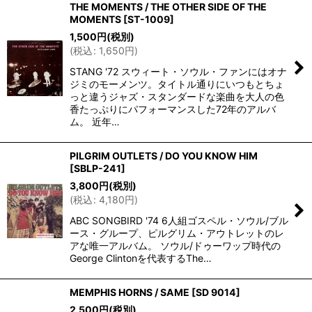
THE MOMENTS / THE OTHER SIDE OF THE
並び順
:
MOMENTS
[
ST-1009
]
1,500
円
(税別)
(
税込
:
1,650
円
)
絞り込む
STANG '72 スウィート・ソウル・ファンにはオナ
ジミのモーメンツ。タイトル通りにいつもとちょ
っと違うジャズ・スタンダードな楽曲を大人の色
香たっぷりにパフォーマンスした72年のアルバ
ム。 近年…
PILGRIM OUTLETS / DO YOU KNOW HIM
[
SBLP-241
]
3,800
円
(税別)
(
税込
:
4,180
円
)
ABC SONGBIRD '74 6人組ゴスペル・ソウル/ブル
ース・グループ、ピルグリム・アウトレットのレ
アな唯一アルバム。 ソウル/ドゥーワップ時代の
George Clintonを代表するThe…
MEMPHIS HORNS / SAME
[
SD 9014
]
2,500
円
(税別)