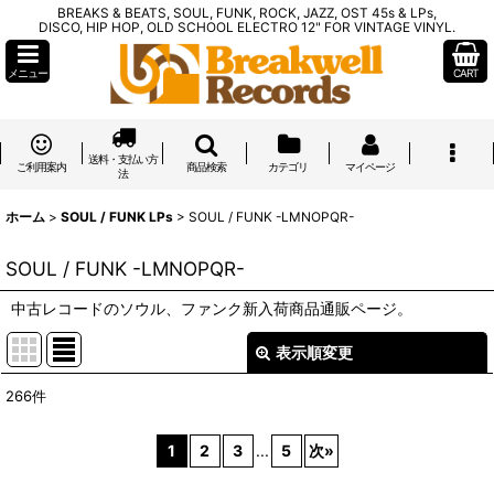
BREAKS & BEATS, SOUL, FUNK, ROCK, JAZZ, OST 45s & LPs,
DISCO, HIP HOP, OLD SCHOOL ELECTRO 12" FOR VINTAGE VINYL.
メニュー
CART
送料・支払い方
ご利用案内
商品検索
カテゴリ
マイページ
法
ホーム
>
SOUL / FUNK LPs
>
SOUL / FUNK -LMNOPQR-
SOUL / FUNK -LMNOPQR-
中古レコードのソウル、ファンク新入荷商品通販ページ。
表示順変更
閉じる
266
件
表示数
:
1
2
3
...
5
次
»
在庫あり