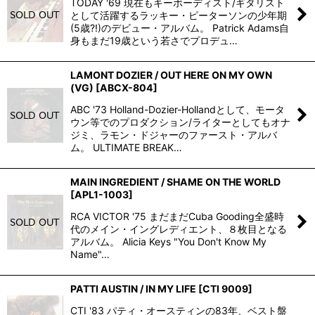
TODAY '69 現在もキーボーディスト/ギタリスト
として活躍するラッキー・ピーターソンの少年期
(5歳?!)のデビュー・アルバム。 Patrick Adams自
身もまだ19歳という若さでプロデュ…
LAMONT DOZIER / OUT HERE ON MY OWN
(VG)
[
ABCX-804
]
ABC '73 Holland-Dozier-Hollandとして、モータ
ウン等でのプロダクション/ライターとしてもオナ
ジミ、ラモン・ドジャーのファースト・アルバ
ム。 ULTIMATE BREAK…
MAIN INGREDIENT / SHAME ON THE WORLD
[
APL1-1003
]
RCA VICTOR '75 まだまだCuba Gooding全盛時
代のメイン・イングレディエント、８枚目となる
アルバム。 Alicia Keys "You Don't Know My
Name"…
PATTI AUSTIN / IN MY LIFE
[
CTI 9009
]
CTI '83 パティ・オースティンの83年、ベスト盤