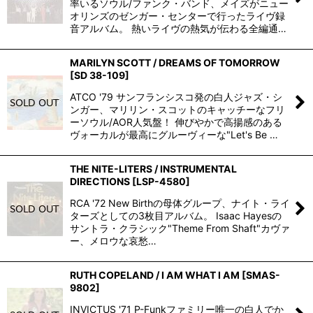
率いるソウル/ファンク・バンド、メイズがニュー
オリンズのゼンガー・センターで行ったライヴ録
音アルバム。 熱いライヴの熱気が伝わる全編通…
MARILYN SCOTT / DREAMS OF TOMORROW
[
SD 38-109
]
ATCO '79 サンフランシスコ発の白人ジャズ・シ
ンガー、マリリン・スコットのキャッチーなフリ
ーソウル/AOR人気盤！ 伸びやかで高揚感のある
ヴォーカルが最高にグルーヴィーな"Let's Be …
THE NITE-LITERS / INSTRUMENTAL
DIRECTIONS
[
LSP-4580
]
RCA '72 New Birthの母体グループ、ナイト・ライ
ターズとしての3枚目アルバム。 Isaac Hayesの
サントラ・クラシック"Theme From Shaft"カヴァ
ー、メロウな哀愁…
RUTH COPELAND / I AM WHAT I AM
[
SMAS-
9802
]
INVICTUS '71 P-Funkファミリー唯一の白人でか