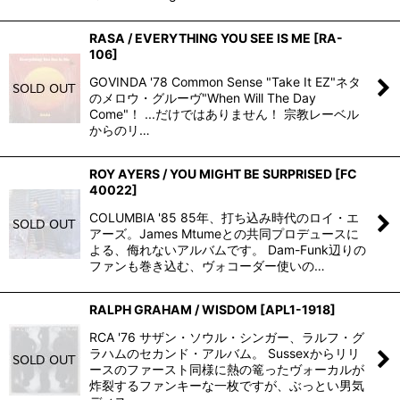
RASA / EVERYTHING YOU SEE IS ME
[
RA-
106
]
GOVINDA '78 Common Sense "Take It EZ"ネタ
のメロウ・グルーヴ"When Will The Day
Come"！ ...だけではありません！ 宗教レーベル
からのリ…
ROY AYERS / YOU MIGHT BE SURPRISED
[
FC
40022
]
COLUMBIA '85 85年、打ち込み時代のロイ・エ
アーズ。James Mtumeとの共同プロデュースに
よる、侮れないアルバムです。 Dam-Funk辺りの
ファンも巻き込む、ヴォコーダー使いの…
RALPH GRAHAM / WISDOM
[
APL1-1918
]
RCA '76 サザン・ソウル・シンガー、ラルフ・グ
ラハムのセカンド・アルバム。 Sussexからリリ
ースのファースト同様に熱の篭ったヴォーカルが
炸裂するファンキーな一枚ですが、ぶっとい男気