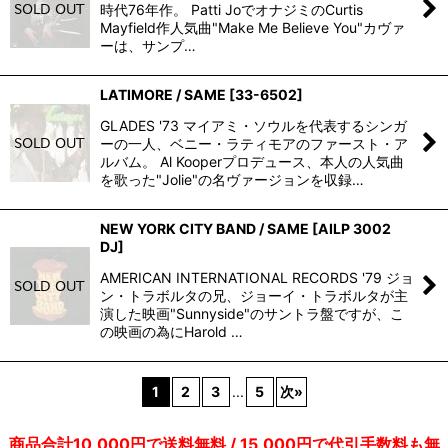
時代76年作。 Patti JoでオナジミのCurtis
Mayfield作人気曲"Make Me Believe You"カヴァ
ーは、サンプ…
LATIMORE / SAME
[
33-6502
]
GLADES '73 マイアミ・ソウルを代表するシンガ
ーの一人、ベニー・ラティモアのファースト・ア
ルバム。 Al Kooperプロデュース、本人の人気曲
を歌った"Jolie"の名ヴァージョンを収録…
NEW YORK CITY BAND / SAME
[
AILP 3002
DJ
]
AMERICAN INTERNATIONAL RECORDS '79 ジョ
ン・トラボルタの兄、ジョーイ・トラボルタが主
演した映画"Sunnyside"のサントラ盤ですが、こ
の映画の為にHarold …
1
2
3
...
5
次
»
商品合計10,000円で送料無料 / 15,000円で代引手数料も無