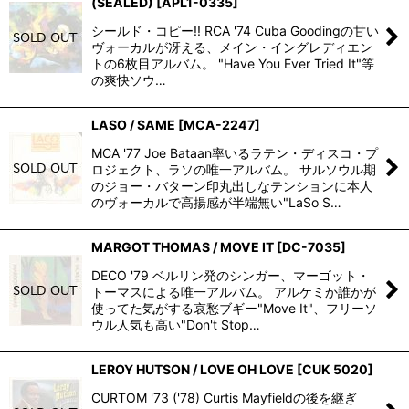
(SEALED)
[
APL1-0335
]
シールド・コピー!! RCA '74 Cuba Goodingの甘い
ヴォーカルが冴える、メイン・イングレディエン
トの6枚目アルバム。 "Have You Ever Tried It"等
の爽快ソウ…
LASO / SAME
[
MCA-2247
]
MCA '77 Joe Bataan率いるラテン・ディスコ・プ
ロジェクト、ラソの唯一アルバム。 サルソウル期
のジョー・バターン印丸出しなテンションに本人
のヴォーカルで高揚感が半端無い"LaSo S…
MARGOT THOMAS / MOVE IT
[
DC-7035
]
DECO '79 ベルリン発のシンガー、マーゴット・
トーマスによる唯一アルバム。 アルケミか誰かが
使ってた気がする哀愁ブギー"Move It"、フリーソ
ウル人気も高い"Don't Stop…
LEROY HUTSON / LOVE OH LOVE
[
CUK 5020
]
CURTOM '73 ('78) Curtis Mayfieldの後を継ぎ