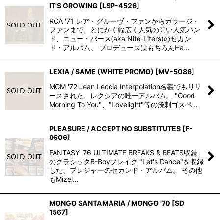
IT'S GROWING
[
LSP-4526
]
RCA '71 レア・グルーヴ・ファンからガラージ・
ファンまで、とにかく幅広く人気の高い人気バン
ド、ニュー・バース(aka Nite-Liters)のセカン
ド・アルバム。 プロデュースはもちろんHa…
LEXIA / SAME (WHITE PROMO)
[
MV-5086
]
MGM '72 Jean Leccia Interpolation名義でもリリ
ースされた、レクシアの唯一アルバム。 "Good
Morning To You"、"Lovelight"等の溌剌ゴスペ…
PLEASURE / ACCEPT NO SUBSTITUTES
[
F-
9506
]
FANTASY '76 ULTIMATE BREAKS & BEATS収録
のクラシックB-Boyブレイク "Let's Dance"を収録
した、プレジャーのセカンド・アルバム。 その他
もMizel…
MONGO SANTAMARIA / MONGO '70
[
SD
1567
]