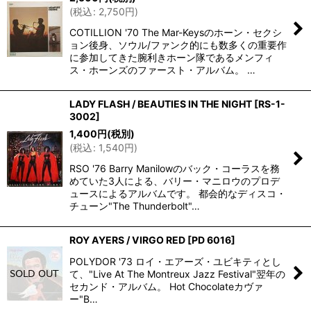
(
税込
:
2,750
円
)
COTILLION '70 The Mar-Keysのホーン・セクシ
ョン後身、ソウル/ファンク的にも数多くの重要作
に参加してきた腕利きホーン隊であるメンフィ
ス・ホーンズのファースト・アルバム。 …
LADY FLASH / BEAUTIES IN THE NIGHT
[
RS-1-
3002
]
1,400
円
(税別)
(
税込
:
1,540
円
)
RSO '76 Barry Manilowのバック・コーラスを務
めていた3人による、バリー・マニロウのプロデ
ュースによるアルバムです。 都会的なディスコ・
チューン"The Thunderbolt"…
ROY AYERS / VIRGO RED
[
PD 6016
]
POLYDOR '73 ロイ・エアーズ・ユビキティとし
て、"Live At The Montreux Jazz Festival"翌年の
セカンド・アルバム。 Hot Chocolateカヴァ
ー"B…