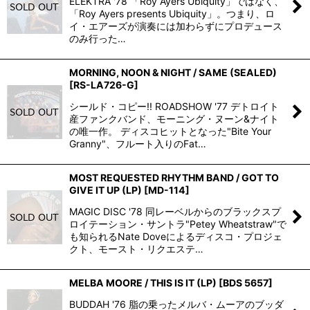
ELEKTRA '78 「Roy Ayers Ubiquity」ではなく、
「Roy Ayers presents Ubiquity」。つまり、ロ
イ・エアーズが演奏には加わらずにプロデュース
のみ行った…
MORNING, NOON & NIGHT / SAME (SEALED)
[
RS-LA726-G
]
シールド・コピー!! ROADSHOW '77 デトロイト
産ファンクバンド、モーニング・ヌーン&ナイト
の唯一作。 ディスコヒットとなった"Bite Your
Granny"、フルート入りのFat…
MOST REQUESTED RHYTHM BAND / GOT TO
GIVE IT UP (LP)
[
MD-114
]
MAGIC DISC '78 同レーベルからのブラックスプ
ロイテーション・サントラ"Petey Wheatstraw"で
も知られるNate Doveによるディスコ・プロジェ
クト、モースト・リクエステ…
MELBA MOORE / THIS IS IT (LP)
[
BDS 5657
]
BUDDAH '76 脂の乗ったメルバ・ムーアのブッダ