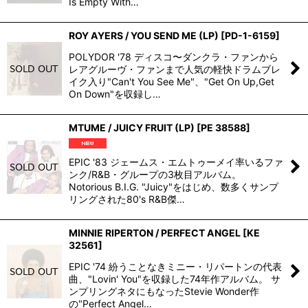
Is Empty With…
ROY AYERS / YOU SEND ME (LP)
[
PD-1-6159
]
POLYDOR '78 ディスコ〜ダンクラ・ファンから
レアグルーヴ・ファンまで人気の軽快ドラムブレ
イク入り"Can't You See Me"、"Get On Up,Get
On Down"を収録し…
MTUME / JUICY FRUIT (LP)
[
PE 38588
]
EPIC '83 ジェームス・エムトゥーメイ率いるファ
ンク/R&B・グループの3枚目アルバム。
Notorious B.I.G. "Juicy"をはじめ、数多くサンプ
リングされた80's R&B傑…
MINNIE RIPERTON / PERFECT ANGEL
[
KE
32561
]
EPIC '74 紛うことなきミニー・リパートンの代表
曲、"Lovin' You"を収録した74年作アルバム。 サ
ンプリングネタにもなったStevie Wonder作
の"Perfect Angel…