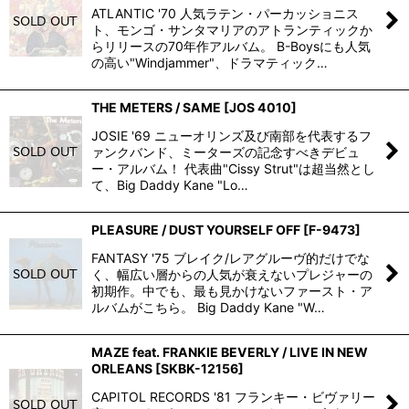
ATLANTIC '70 人気ラテン・パーカッショニス
ト、モンゴ・サンタマリアのアトランティックか
らリリースの70年作アルバム。 B-Boysにも人気
の高い"Windjammer"、ドラマティック…
THE METERS / SAME
[
JOS 4010
]
JOSIE '69 ニューオリンズ及び南部を代表するフ
ァンクバンド、ミーターズの記念すべきデビュ
ー・アルバム！ 代表曲"Cissy Strut"は超当然とし
て、Big Daddy Kane "Lo…
PLEASURE / DUST YOURSELF OFF
[
F-9473
]
FANTASY '75 ブレイク/レアグルーヴ的だけでな
く、幅広い層からの人気が衰えないプレジャーの
初期作。中でも、最も見かけないファースト・ア
ルバムがこちら。 Big Daddy Kane "W…
MAZE feat. FRANKIE BEVERLY / LIVE IN NEW
ORLEANS
[
SKBK-12156
]
CAPITOL RECORDS '81 フランキー・ビヴァリー