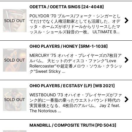
ODETTA / ODETTA SINGS
[
24-4048
]
POLYDOR '70 ブルース/フォーク・シンガーとし
てだけでなく人権活動家としても活躍した、オデ
ッタ・ホームズがポリドールからリリースしたマ
ッスル・ショールズ録音の一枚。 ULTIMATE B…
OHIO PLAYERS / HONEY
[
SRM-1-1038
]
MERCURY '75 オハイオ・プレイヤーズの7枚目ア
ルバム。 大ヒットのディスコ・ファンク"Love
Rollercoaster"や超定番メロウ・ソウル・クラシッ
ク"Sweet Sticky …
OHIO PLAYERS / ECSTASY (LP)
[
WB 2021
]
WESTBOUND '73 オハイオ・プレイヤーズがファ
ンク的に一番脂の乗ったウエストバウンド時代の
実質最後となる、4枚目のアルバム。 Jay Z feat.
The Notorious …
MANDRILL / COMPOSITE TRUTH
[
PD 5043
]