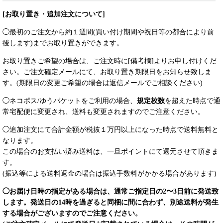
[お取り置き・追加注文について]
◯最初のご注文から約１週間(買い付け期間や祝日等の都合により前
後します)までお取り置きができます。
お取り置きご希望の場合は、ご注文時に[備考欄]よりお申し付けくだ
さい。ご注文確定メールにて、お取り置き期限日をお知らせ致しま
す。(期限日の変更ご希望の場合は返信メールでご相談ください)
◯ネコポス/ゆうパケットをご利用の場合、
規定枚数
を超えた時点で通
常宅配便に変更され、送料も変更されますのでご注意ください。
◯追加注文にて合計金額が税抜１万円以上になった時点で送料無料と
なります。
この場合のお支払い済み
送料は、一旦ポイントにて還元させて頂きま
す。
(振込等による送料返金の場合は振込手数料がかかる場合があります)
◯お届け日時の指定がある場合は、通常ご指定日の2〜3日前に発送致
します。発送日の14時を過ぎると同梱に間に合わず、別途送料が発生
する場合がございますのでご注意ください。