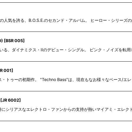
動の人気を誇る、B.O.S.E.のセカンド・アルバム。 ヒーロー・シリーズの
D)
[
BSR 005
]
id Noller率いる、ダイナミクス・IIのデビュー・シングル。 ピンク・ノイ
R 001
]
ダイナミクス・トゥーの初期作。 "Techno Bass"は、現在もなお様々なベ
[
JR 6002
]
ron物の中でも、特にシリアスなエレクトロ・ファンからの支持が熱いマイアミ・