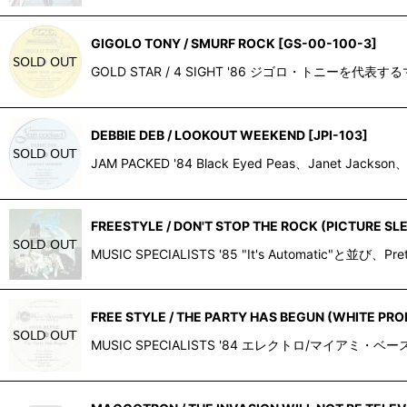
GIGOLO TONY / SMURF ROCK
[
GS-00-100-3
]
GOLD STAR / 4 SIGHT '86 ジゴロ・
DEBBIE DEB / LOOKOUT WEEKEND
[
JPI-103
]
JAM PACKED '84 Black Eyed Peas、Jane
FREESTYLE / DON'T STOP THE ROCK (PICTURE SL
MUSIC SPECIALISTS '85 "It's Automa
FREE STYLE / THE PARTY HAS BEGUN (WHITE PR
MUSIC SPECIALISTS '84 エレクトロ/