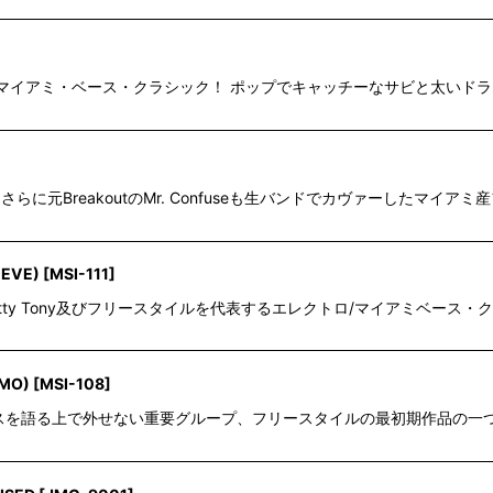
トニーを代表するマイアミ・ベース・クラシック！ ポップでキャッチーなサビと
t Jackson、さらに元BreakoutのMr. Confuseも生バンドでカヴァーしたマ
EEVE)
[
MSI-111
]
tic"と並び、Pretty Tony及びフリースタイルを代表するエレクトロ/マイアミベ
OMO)
[
MSI-108
]
マイアミ・ベースを語る上で外せない重要グループ、フリースタイルの最初期作