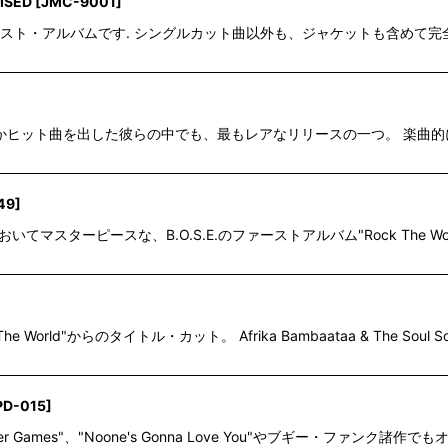
ISED
[
JMC-9001
]
のファースト・アルバムです. シングルカット曲以外も、ジャケットも含め
'88 いくつかヒット曲を出した彼らの中でも、最もレアなリリースの一つ。
49
]
においてマスターピースな、B.O.S.E.のファーストアルバム"Rock The
e World"からのタイトル・カット。 Afrika Bambaataa & The Soul Son
PD-015
]
 Games"、"Noone's Gonna Love You"やブギー・ファンク諸作でもオナ