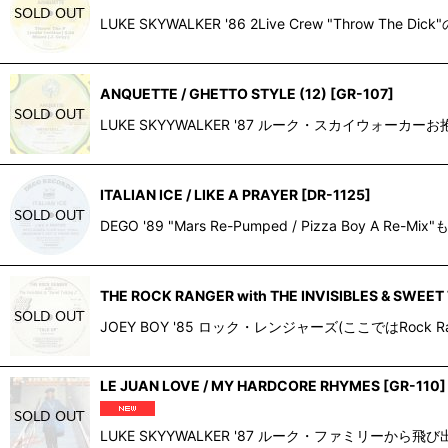
LUKE SKYWALKER '86 2Live Crew "Thro
ANQUETTE / GHETTO STYLE (12)
[
GR-107
]
LUKE SKYYWALKER '87 ルーク・スカイウォーカーお
ITALIAN ICE / LIKE A PRAYER
[
DR-1125
]
DEGO '89 "Mars Re-Pumped / Pizza B
THE ROCK RANGER with THE INVISIBLES & SWEET 
JOEY BOY '85 ロック・レンジャーズ(ここではRo
LE JUAN LOVE / MY HARDCORE RHYMES
[
GR-110
]
LUKE SKYYWALKER '87 ルーク・ファミリーから飛