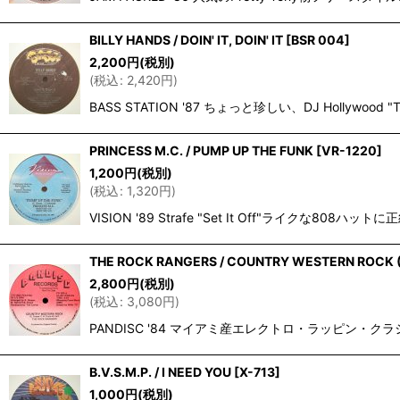
BILLY HANDS / DOIN' IT, DOIN' IT
[
BSR 004
]
2,200
円
(税別)
(
税込
:
2,420
円
)
BASS STATION '87 ちょっと珍しい、DJ Hollyw
PRINCESS M.C. / PUMP UP THE FUNK
[
VR-1220
]
1,200
円
(税別)
(
税込
:
1,320
円
)
VISION '89 Strafe "Set It Off"
THE ROCK RANGERS / COUNTRY WESTERN ROCK (
2,800
円
(税別)
(
税込
:
3,080
円
)
PANDISC '84 マイアミ産エレクトロ・ラッピン・クラシック！
B.V.S.M.P. / I NEED YOU
[
X-713
]
1,000
円
(税別)