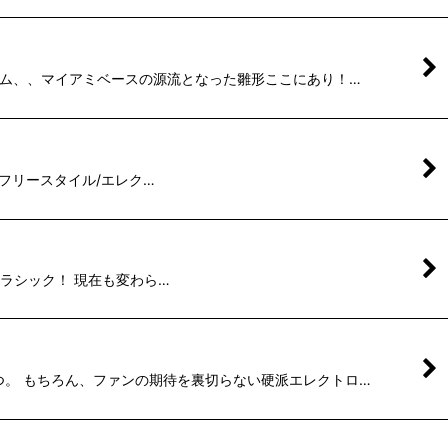
太いドラム、、マイアミベースの源流となった雛形ここにあり！…
イアミ産フリースタイル/エレク…
ース・クラシック！ 現在も変わら…
品の一つ。 もちろん、ファンの期待を裏切らない硬派エレクトロ…