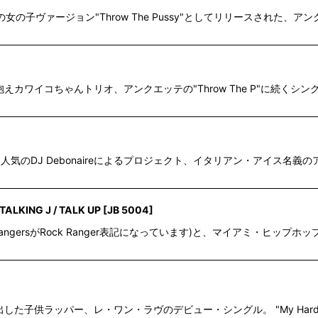
w The Dick"の女の子ヴァージョン"Throw The Pussy"としてリリースさ
抱えカワイコちゃんトリオ、アンクエッテの"Throw The P"に続くシングル。 
oy A Re-Mix"も人気のDJ Debonaireによるプロジェクト、イタリアン・ア
TALKING J / TALK UP
[
JB 5004
]
ck RangersがRock Ranger表記になっています)と、マイアミ・
び出した子供ラッパー、レ・ワン・ラヴのデビュー・シングル。 "My Hardcore 