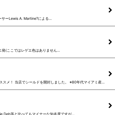
Lewis A. Martine?による…
プ！ レゲエ発(ここではレゲエ色はありません…
。オススメ！ 当店でシールドを開封しました。 ※80年代マイアミ産…
ebbie Deb等と比べてもマイナーな知名度ですが…