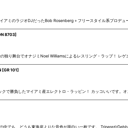
絞り込む
る、マイアミのラジオDJだったBob Rosenberg＋フリースタイル系プロデューサー
ON 8703
]
Tashambaでの独り舞台でオナジミNoel Williamsによるレスリング・ラッ
N
[
GR 101
]
ッドなトラックで勝負したマイアミ産エレクトロ・ラッピン！ カッコいいです
リースタイルの中でも、どうも東海岸よりな音色が面白い一枚です。 TrinereやD