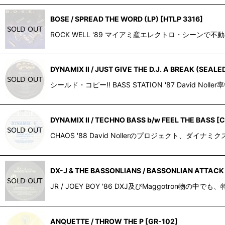
BOSE / SPREAD THE WORD (LP)
[
HTLP 3316
]
ROCK WELL '89 マイアミ産エレクトロ・シーンで不
DYNAMIX II / JUST GIVE THE D.J. A BREAK (SEALE
シールド・コピー!! BASS STATION '87 Dav
DYNAMIX II / TECHNO BASS b/w FEEL THE BASS
[
C
CHAOS '88 David Nollerのプロジェクト、
DX-J & THE BASSONLIANS / BASSONLIAN ATTACK
JR / JOEY BOY '86 DXJ及びMaggot
ANQUETTE / THROW THE P
[
GR-102
]