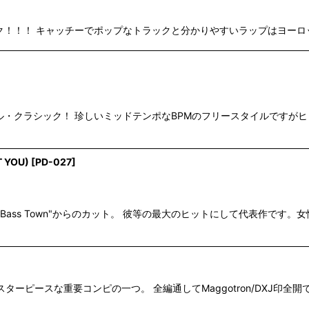
ク！！！ キャッチーでポップなトラックと分かりやすいラップはヨーロッパでも大
ミフリースタイル・クラシック！ 珍しいミッドテンポなBPMのフリースタイル
T YOU)
[
PD-027
]
バム"Bass Town"からのカット。 彼等の最大のヒットにして代表作
、マスターピースな重要コンピの一つ。 全編通してMaggotron/DXJ