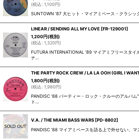
(
税込
:
1,100
円
)
SUNTOWN '87 大ヒット・マイアミベース・クラシッ
LINEAR / SENDING ALL MY LOVE
[
FR-129001
]
1,200
円
(税別)
(
税込
:
1,320
円
)
FUTURA INTERNATIONAL '89 マイア
ナ…
THE PARTY ROCK CREW / LA LA OOH (GIRL I WAN
1,800
円
(税別)
(
税込
:
1,980
円
)
PANDISC '88 パーティー・ロック・クルーのアル
ト…
V.A. / THE MIAMI BASS WARS
[
PD-8802
]
PANDISC '88 マイアミベースを語る上で外せない