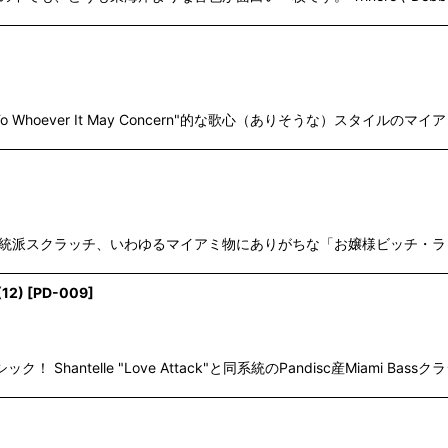
ood "To Whoever It May Concern"的な歌心（ありそうな）スタイ
ライクな808ハットに正統派スクラッチ、いわゆるマイアミ物にありがちな「お嬢
12)
[
PD-009
]
 Shantelle "Love Attack"と同系統のPandisc産Miami B