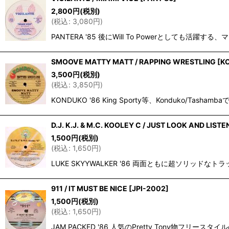
並び順
:
2,800
円
(税別)
(
税込
:
3,080
円
)
PANTERA '85 後にWill To Powerとしても活躍す
SMOOVE MATTY MATT / RAPPING WRESTLING
[
K
3,500
円
(税別)
(
税込
:
3,850
円
)
KONDUKO '86 King Sporty等、Konduko/
D.J. K.J. & M.C. KOOLEY C / JUST LOOK AND LISTE
1,500
円
(税別)
(
税込
:
1,650
円
)
LUKE SKYYWALKER '86 両面ともに超ソリ
911 / IT MUST BE NICE
[
JPI-2002
]
1,500
円
(税別)
(
税込
:
1,650
円
)
JAM PACKED '86 人気のPretty Tony物フ