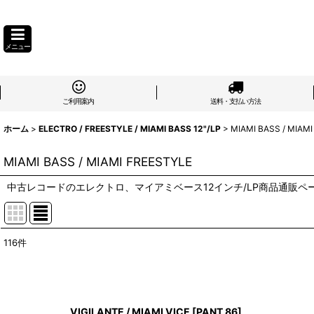
メニュー
ご利用案内
送料・支払い方法
ホーム
>
ELECTRO / FREESTYLE / MIAMI BASS 12"/LP
>
MIAMI BASS / MIAM
MIAMI BASS / MIAMI FREESTYLE
中古レコードのエレクトロ、マイアミベース12インチ/LP商品通販ペ
116
件
表示数
:
在庫あり
VIGILANTE / MIAMI VICE
[
PANT 86
]