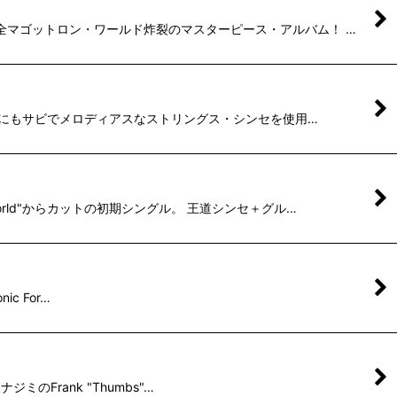
て完全マゴットロン・ワールド炸裂のマスターピース・アルバム！ …
 楽曲的にもサビでメロディアスなストリングス・シンセを使用…
 World"からカットの初期シングル。 王道シンセ＋グル…
ic For…
ジミのFrank "Thumbs"…