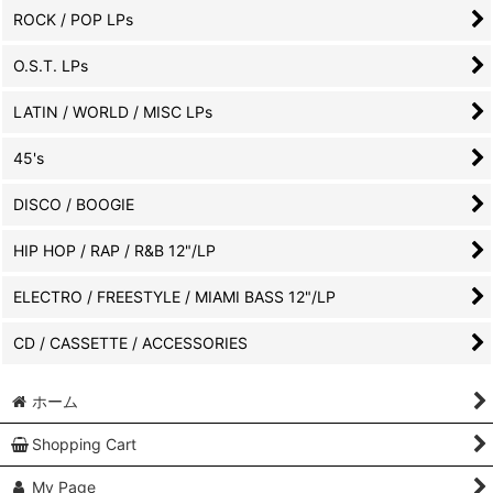
ROCK / POP LPs
O.S.T. LPs
LATIN / WORLD / MISC LPs
45's
DISCO / BOOGIE
HIP HOP / RAP / R&B 12"/LP
ELECTRO / FREESTYLE / MIAMI BASS 12"/LP
CD / CASSETTE / ACCESSORIES
ホーム
Shopping Cart
My Page