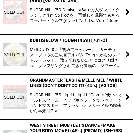
(45's)
[
VG 108 101346
]
SUGAR HILL '80 Denise LaSalleの大ダンス・ク
ラシック"I'm So Hot"を、再婚した旦那でもある
スーパー・ウルフがラッピン！ DJ Muro "Super
…
KURTIS BLOW / TOUGH (45's)
[
76170
]
MERCURY '82 「初めてラッパー」、カーティ
ス・ブロウの三枚目アルバム"Tough"からのタイ
トル・カット。 数え切れないほどにコスリ倒さ
れ、サンプリングされてきた冒頭の「ソワーイ…
GRANDMASTER FLASH & MELLE MEL / WHITE
LINES (DON'T DON'T DO IT) (45's)
[
VG 108
]
SUGAR HILL '83 Liquid Liquid "Cavern"使いのオ
ールドスクール・ヒップホップ・クラシック！ グ
ランドマスター・フラッシュとメリーメルの確執
から本来はGra…
WEST STREET MOB / LET'S DANCE (MAKE
YOUR BODY MOVE) (45's) (PROMO)
[
SH-763
]