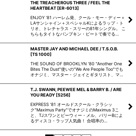
THE TREACHEROUS THREE / FEEL THE
HEARTBEAT
[
ER-6013
]
ENJOY '81 ハーレム発、クール・モー・ディー＋
LAサンシャイン＋スペシャルKによるラップ・ト
リオ、トレチャラス・スリーの81年シングル。 こ
ちらもタイトなパンプキン・ビートで奏でる…
MASTER JAY AND MICHAEL DEE / T.S.O.B.
[
TS 1000
]
THE SOUND OF BROOKLYN '80 "Another One
Bites The Dust"使いの"We Are People Too"でも
オナジミ、マスター・ジェイとギタリスト、マ…
T.J. SWANN, PEEWEE MEL & BARRY B. / ARE
YOU READY
[
5256
]
EXPRESS '81 オールドスクール・クラシッ
ク"Maximus Party"でオナジミのMaximus 3こ
と、TJスワンとピーウィー・メル、バリーBによ
るディスコ・ラップ人気曲！ 合唱率の…