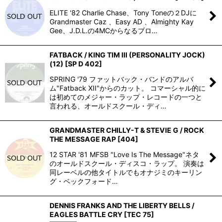
ELITE '82 Charlie Chase、Tony Toneの２DJに
Grandmaster Caz 、Easy AD 、Almighty Kay
Gee、J.D.L.の4MCからなるブロ…
FATBACK / KING TIM III (PERSONALITY JOCK)
(12)
[
SP D 402
]
SPRING '79 ファットバック・バンドのアルバ
ム"Fatback XII"からのカット。 コマーシャル的に
は初めてのメジャー・ラップ・レコードの一つと
言われる、オールドスクール・ディ…
GRANDMASTER CHILLY-T & STEVIE G / ROCK
THE MESSAGE RAP
[
404
]
12 STAR '81 MFSB "Love Is The Message"ネタ
のオールドスクール・ディスコ・ラップ。 演奏は
同レーベルの他タイトルでもオナジミのキーリン
グ・ベックフォード…
DENNIS FRANKS AND THE LIBERTY BELLS /
EAGLES BATTLE CRY
[
TEC 75
]