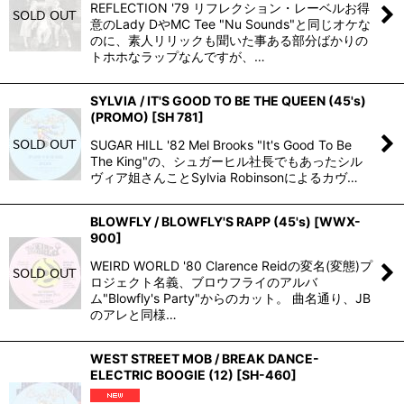
REFLECTION '79 リフレクション・レーベルお得
意のLady DやMC Tee "Nu Sounds"と同じオケな
のに、素人リリックも聞いた事ある部分ばかりの
トホホなラップなんですが、…
SYLVIA / IT'S GOOD TO BE THE QUEEN (45's)
(PROMO)
[
SH 781
]
SUGAR HILL '82 Mel Brooks "It's Good To Be
The King"の、シュガーヒル社長でもあったシル
ヴィア姐さんことSylvia Robinsonによるカヴ…
BLOWFLY / BLOWFLY'S RAPP (45's)
[
WWX-
900
]
WEIRD WORLD '80 Clarence Reidの変名(変態)プ
ロジェクト名義、ブロウフライのアルバ
ム"Blowfly's Party"からのカット。 曲名通り、JB
のアレと同様…
WEST STREET MOB / BREAK DANCE-
ELECTRIC BOOGIE (12)
[
SH-460
]