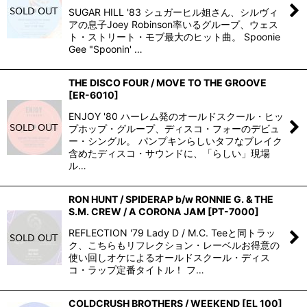
SUGAR HILL '83 シュガーヒル姐さん、シルヴィ
アの息子Joey Robinson率いるグループ、ウェス
ト・ストリート・モブ最大のヒット曲。 Spoonie
Gee "Spoonin' …
THE DISCO FOUR / MOVE TO THE GROOVE
[
ER-6010
]
ENJOY '80 ハーレム発のオールドスクール・ヒッ
プホップ・グループ、ディスコ・フォーのデビュ
ー・シングル。 パンプキンらしいタフなブレイク
含めたディスコ・サウンドに、「らしい」現場
ル…
RON HUNT / SPIDERAP b/w RONNIE G. & THE
S.M. CREW / A CORONA JAM
[
PT-7000
]
REFLECTION '79 Lady D / M.C. Teeと同トラッ
ク、こちらもリフレクション・レーベルお得意の
使い回しオケによるオールドスクール・ディス
コ・ラップ定番タイトル！ フ…
COLDCRUSH BROTHERS / WEEKEND
[
EL 100
]