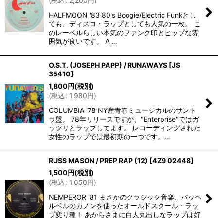
(
税込
:
2,200
円
)
HALFMOON '83 80's Boogie/Electric Funkとし
ても、ディスコ・ラップとしても人気の一枚。 こ
のレーベルらしい本気のファンク印とヒップな雰
囲気が良いです。 A …
O.S.T. (JOSEPH PAPP) / RUNAWAYS
[
JS
35410
]
1,800
円
(税別)
(
税込
:
1,980
円
)
COLUMBIA '78 NY産青春ミュージカルのサント
ラ盤。 78年リリースですが、"Enterprise"ではガ
ッツリとラップしてます。 レコーディングされた
女性のラップでは最初期の一つです。…
RUSS MASON / PREP RAP (12)
[
4Z9 02448
]
1,500
円
(税別)
(
税込
:
1,650
円
)
NEMPEROR '81 まさかのクラシック音楽、パッヘ
ルベルのカノンを使ったオールドスクール・ラッ
プ変り種！ あからさまに白人丸出しなラップは好