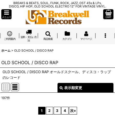
BREAKS & BEATS, SOUL, FUNK, ROCK, JAZZ, OST 45s & LPs,
DISCO, HIP HOP, OLD SCHOOL ELECTRO 12" FOR VINTAGE VINYL.
メニュー
CART
送料・支払い方
ご利用案内
商品検索
カテゴリ
マイページ
法
ホーム
>
OLD SCHOOL / DISCO RAP
OLD SCHOOL / DISCO RAP
OLD SCHOOL / DISCO RAP オールドスクール、ディスコ・ラップ
のレコード
表示順変更
閉じる
197
件
表示数
:
1
2
3
4
次
»
在庫あり