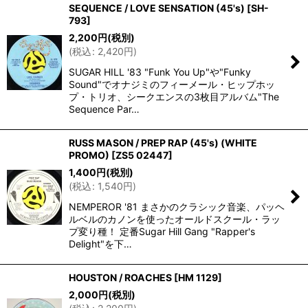
SEQUENCE / LOVE SENSATION (45's)
[
SH-
793
]
2,200
円
(税別)
(
税込
:
2,420
円
)
SUGAR HILL '83 "Funk You Up"や"Funky
Sound"でオナジミのフィーメール・ヒップホッ
プ・トリオ、シークエンスの3枚目アルバム"The
Sequence Par…
RUSS MASON / PREP RAP (45's) (WHITE
PROMO)
[
ZS5 02447
]
1,400
円
(税別)
(
税込
:
1,540
円
)
NEMPEROR '81 まさかのクラシック音楽、パッヘ
ルベルのカノンを使ったオールドスクール・ラッ
プ変り種！ 定番Sugar Hill Gang "Rapper's
Delight"を下…
HOUSTON / ROACHES
[
HM 1129
]
2,000
円
(税別)