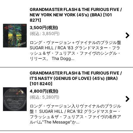
GRANDMASTER FLASH & THE FURIOUS FIVE /
並び順
:
NEW YORK NEW YORK (45's) (BRA)
[
101
8271
]
3,500
円
(税別)
絞り込む
(
税込
:
3,850
円
)
ロング・ヴァージョン＋ヴァイナルのブラジル盤
SUGAR HILL / RCA '83 グランドマスター・フラ
ッシュ＆ザ・フュリアス・ファイヴのシングル・
リリース。 Tha Dogg…
GRANDMASTER FLASH & THE FURIOUS FIVE /
IT'S NASTY (GENIUS OF LOVE) (45's) (BRA)
[
101 8240
]
4,800
円
(税別)
(
税込
:
5,280
円
)
ロング・ヴァージョン入りヴァイナルのブラジル
盤！ SUGAR HILL / RCA '82 グランドマスター・
フラッシュ＆ザ・フュリアス・ファイヴの名作ア
ルバム"The Message"か…