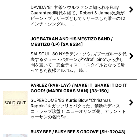
DAVIDA '81 甘茶ソウルファンに知られるFully
Guaranteed時代を経て、Robert & James兄弟が
ビーン・ブラザーズとしてリリースした唯一の12
インチ・シングル。 …
JOE BATAAN AND HIS MESTIZO BAND /
MESTIZO (LP)
[
SA 8534
]
SALSOUL '80 NYラテン・ソウル/ブーガルーを代
表するジョー・バターンが"Afrofilipino"から少し
間を置いて、完全ディスコ・スタイルとなって帰
ってきた復帰アルバム。 時…
PARLEZ (PAR-LAY) / MAKE IT, SHAKE IT DO IT
GOOD! (MARDI GRAS MAN)
[
33-150
]
SUPERDOME '83 Kurtis Blow "Christmas
Rappin'"をガッツリとパクった、禁断のディス
コ・ラップ珍盤！ ニューオリンズ発、アラン・ト
ゥーサンの名門Se…
BUSY BEE / BUSY BEE'S GROOVE
[
SH-32043
]