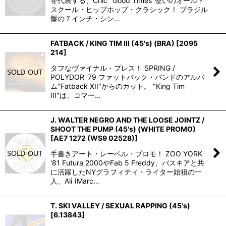
を代表する、Chic "Good Times"使いのオールド
スクール・ヒップホップ・クラシック！ ブラジル
盤の７インチ・シン…
FATBACK / KING TIM III (45's) (BRA)
[
2095
214
]
タフなヴァイナル・プレス！ SPRING /
POLYDOR '79 ファットバック・バンドのアルバ
ム"Fatback XII"からのカット。 "King Tim
III"は、コマー…
J. WALTER NEGRO AND THE LOOSE JOINTZ /
SHOOT THE PUMP (45's) (WHITE PROMO)
[
AE7 1272 (WS9 02528)
]
手書きアート・レーベル・プロモ！ ZOO YORK
'81 Futura 2000やFab 5 Freddy、バスキアと共
に活躍したNYグラフィティ・ライター始祖の一
人、Ali (Marc…
T. SKI VALLEY / SEXUAL RAPPING (45's)
[
6.13843
]