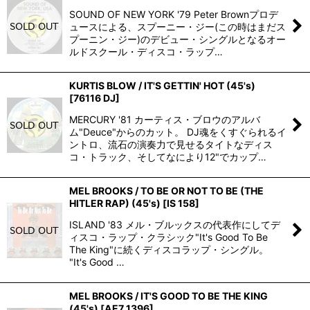
SOUND OF NEW YORK '79 Peter Brownプロデ
ュースによる、スプーニー・ジー(この時はまだス
プーニン・ジー)のデビュー・シングルとなるオー
ルドスクール・ディスコ・ラップ…
KURTIS BLOW / IT'S GETTIN' HOT (45's)
[
76116 DJ
]
MERCURY '81 カーティス・ブロウのアルバ
ム"Deuce"からのカット。 DJ魂をくすぐられるイ
ントロ、流石の演奏力で見せるタイトなディス
コ・トラック、そしてなにより12"でカップ…
MEL BROOKS / TO BE OR NOT TO BE (THE
HITLER RAP) (45's)
[
IS 158
]
ISLAND '83 メル・ブルックスの代表作にしてデ
ィスコ・ラップ・クラシック"It's Good To Be
The King"に続くディスコラップ・シングル。
"It's Good …
MEL BROOKS / IT'S GOOD TO BE THE KING
(45's)
[
AE7 1396
]