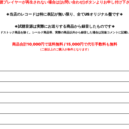
聴プレイヤーが再生されない場合は[お問い合わせ]ボタンよりお申し付け下
※当店のレコードは特に表記が無い限り、全てUSオリジナル盤です※
※試聴音源は実際にお送りする商品から録音したものです※
デッドストック商品を除く。シールド商品等、実際の商品以外から録音した場合は別途コメントに記載い
商品合計10,000円で送料無料 / 15,000円で代引手数料も無料
（二枚以上のご購入が条件となります）