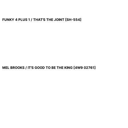
FUNKY 4 PLUS 1 / THAT'S THE JOINT
[
SH-554
]
MEL BROOKS / IT'S GOOD TO BE THE KING
[
4W9 02761
]