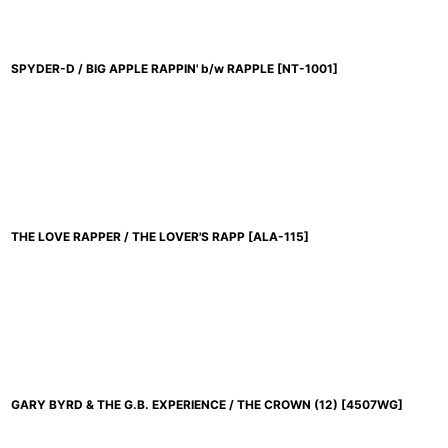
SPYDER-D / BIG APPLE RAPPIN' b/w RAPPLE
[
NT-1001
]
THE LOVE RAPPER / THE LOVER'S RAPP
[
ALA-115
]
GARY BYRD & THE G.B. EXPERIENCE / THE CROWN (12)
[
4507WG
]