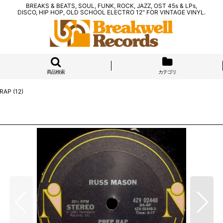
BREAKS & BEATS, SOUL, FUNK, ROCK, JAZZ, OST 45s & LPs,
DISCO, HIP HOP, OLD SCHOOL ELECTRO 12" FOR VINTAGE VINYL.
商品検索
カテゴリ
RAP (12)