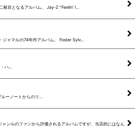
なるアルバム。 Jay-Z "Feelin' I…
ャマルの74年作アルバム。 Foster Sylv…
ビー・ハ…
及び、名門ブルーノートからのリ…
幅広いジャンルのファンから評価されるアルバムですが、当店的にはなん