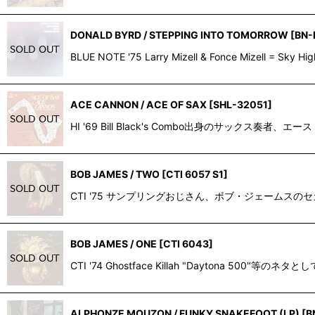
DONALD BYRD / STEPPING INTO TOMORROW
[
BN-
BLUE NOTE '75 Larry Mizell & Fonce Mize
ACE CANNON / ACE OF SAX
[
SHL-32051
]
HI '69 Bill Black's Combo出身のサックス奏
BOB JAMES / TWO
[
CTI 6057 S1
]
CTI '75 サンプリングおじさん、ボブ・ジェームスのセ
BOB JAMES / ONE
[
CTI 6043
]
CTI '74 Ghostface Killah "Daytona
ALPHONZE MOUZON / FUNKY SNAKEFOOT (LP)
[
B