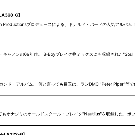
LA368-G
]
ll = Sky High Productionsプロデュースによる、ドナルド・バードの人気アルバム！
者、エース・キャノンの69年作。 B-Boyブレイク物ミックスにも収録された"Soul
カンド・アルバム。 何と言っても目玉は、ランDMC "Peter Piper"
 500"等のネタとしてもオナジミのオールドスクール・ブレイク"Nautilus"を
N-LA222-G
]