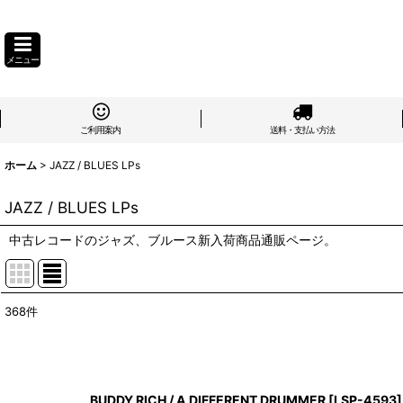
メニュー
ご利用案内
送料・支払い方法
ホーム
>
JAZZ / BLUES LPs
JAZZ / BLUES LPs
中古レコードのジャズ、ブルース新入荷商品通販ページ。
368
件
サブカテゴリ
:
表示数
:
BUDDY RICH / A DIFFERENT DRUMMER
[
LSP-4593
]