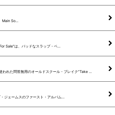
 Main So…
 For Sale"は、バッドなスラップ・ベ…
等で使われた問答無用のオールドスクール・ブレイク"Take …
収録した、ボブ・ジェームスのファースト・アルバム…