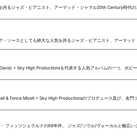
を誇るジャズ・ピアニスト、アーマッド・ジャマル20th Century時代の二枚目と
等、サンプリング・ソースとしても絶大な人気を誇るジャズ・ピアニスト、アーマッド・ジ
 (＋Chuck Davis) = Sky High Productionsを代表する人気アルバムの一つ、ボ
ll & Fonce Mizell = Sky High Productionsのプロデュース
ー、エラ・フィッツジェラルドの69年作。 ジャズ/ソウル/ヴォーカルと