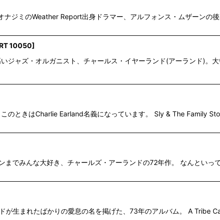
efoot"等でもオナジミのWeather Report出身ドラマー、アルフォンス・ム
RT 10050
]
も人気の高いジャズ・オルガニスト、チャールス・イヤーランド(アーランド
ム。このときはCharlie Earland名義になっています。 Sly & The Family
ファンまでみんな大好き、チャールズ・アーランドの72年作。 なんといっても疾走
生まれたばかりの愛息の名を掲げた、73年のアルバム。 A Tribe Called Qu