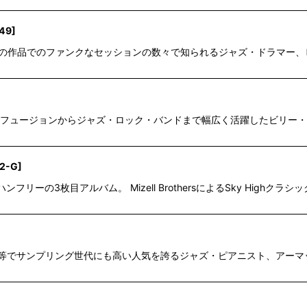
149
]
aやMiles Davis等の作品でのファンクなセッションの数々で知られるジャズ・ド
、フュージョンからジャズ・ロック・バンドまで幅広く活躍したビリー・コブハムの
2-G
]
ーの3枚目アルバム。 Mizell BrothersによるSky Highクラシックな"Ha
wakening"等でサンプリング世代にも高い人気を誇るジャズ・ピアニスト、ア