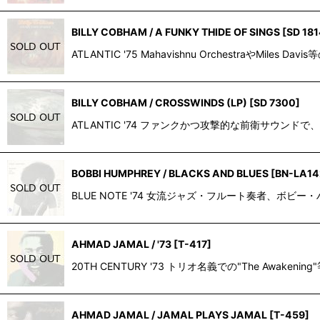
BILLY COBHAM / A FUNKY THIDE OF SINGS
[
SD 18
ATLANTIC '75 Mahavishnu Orchestr
BILLY COBHAM / CROSSWINDS (LP)
[
SD 7300
]
ATLANTIC '74 ファンクかつ攻撃的な前衛サウンドで
BOBBI HUMPHREY / BLACKS AND BLUES
[
BN-LA14
BLUE NOTE '74 女流ジャズ・フルート奏者、ボビー・ハンフリ
AHMAD JAMAL / '73
[
T-417
]
20TH CENTURY '73 トリオ名義での"The A
AHMAD JAMAL / JAMAL PLAYS JAMAL
[
T-459
]