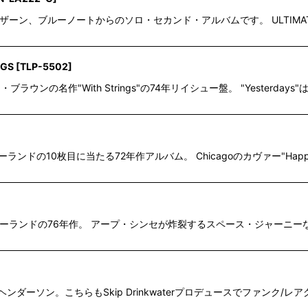
フォンゾ・ムザーン、ブルーノートからのソロ・セカンド・アルバムです。 ULTIMAT
NGS
[
TLP-5502
]
ウンの名作"With Strings"の74年リイシュー盤。 "Yesterdays"は、D
ンドの10枚目に当たる72年作アルバム。 Chicagoのカヴァー"Happy Caus
ーランドの76年作。 アープ・シンセが炸裂するスペース・ジャーニーなクラシック・
ィ・ヘンダーソン。こちらもSkip Drinkwaterプロデュースでファン