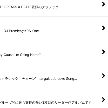
E BREAKS & BEATS収録のクラシック…
J PremierがKRS-One…
e I'm Going Home"…
チューン"Intergalactic Love Song…
ク/レアグルーヴ的に最も支持の熱い3枚目のリーダー作アルバムです…