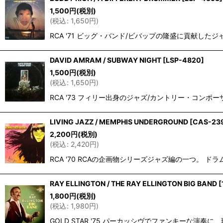
在庫あり
1,500
円
(税別)
(
税込
:
1,650
円
)
並び順
:
RCA '71 ビッグ・バンド/ビバップの隆盛に貢献したジ
DAVID AMRAM / SUBWAY NIGHT
[
LSP-4820
]
1,500
円
(税別)
(
税込
:
1,650
円
)
RCA '73 フィリー出身のジャズ/カントリー・コンポーザーの
LIVING JAZZ / MEMPHIS UNDERGROUND
[
CAS-23
2,200
円
(税別)
(
税込
:
2,420
円
)
RCA '70 RCAの企画物シリーズジャズ編の一つ。 ドラ
RAY ELLINGTON / THE RAY ELLINGTON BIG BAND
[
1,800
円
(税別)
(
税込
:
1,980
円
)
GOLD STAR '75 パーカッシヴでファンキーな