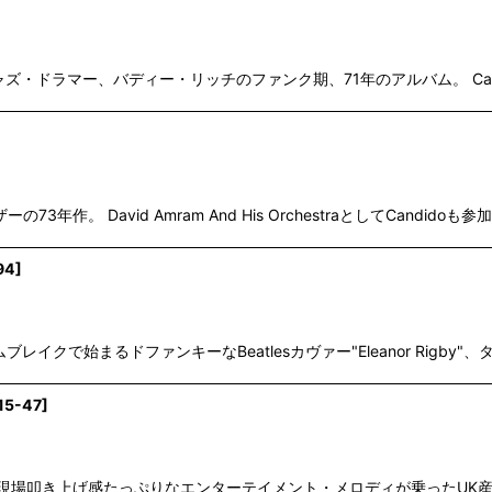
ャズ・ドラマー、バディー・リッチのファンク期、71年のアルバム。 Candi
絞り込む
73年作。 David Amram And His OrchestraとしてCand
94
]
ムブレイクで始まるドファンキーなBeatlesカヴァー"Eleanor Rig
15-47
]
演奏に、現場叩き上げ感たっぷりなエンターテイメント・メロディが乗ったU