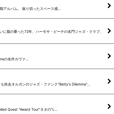
ザーンの後期アルバム。 振り切ったスペース感…
)。大いに脂の乗った72年、ハーモサ・ビーチの名門ジャズ・クラブ、
 Stoneの名作カヴァ…
オルガンのジャズ・ファンク"Betty's Dilemma"…
est "Award Tour"ネタの"L…