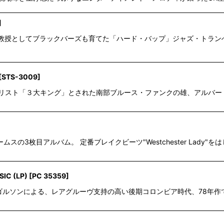
]
ード大学の教授としてブラックバーズも育てた「ハード・バップ」ジャズ・ト
[
STS-3009
]
とでブルース・ギタリスト「３大キング」とされた南部ブルース・ファンクの雄、アルバー
ェームスの3枚目アルバム。 定番ブレイクビーツ"Westchester Lad
IC (LP)
[
PC 35359
]
ソンによる、レアグルーヴ支持の高い後期コロンビア時代、78年作です。 Naughty