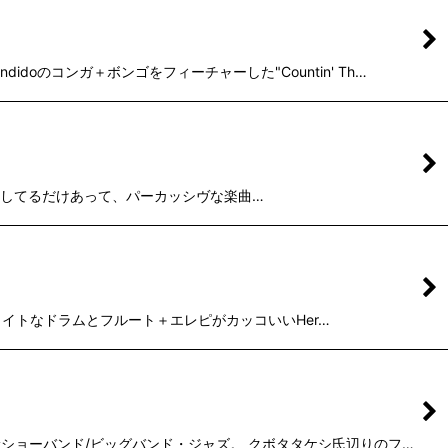
doのコンガ＋ボンゴをフィーチャーした"Countin' Th…
idoも参加してるだけあって、パーカッシヴな楽曲…
by"、タイトなドラムとフルート＋エレピがカッコいいHer…
K産ショーバンド/ビッグバンド・ジャズ。 クボタタケシ氏辺りのフ…