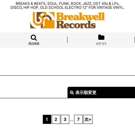
BREAKS & BEATS, SOUL, FUNK, ROCK, JAZZ, OST 45s & LPs,
DISCO, HIP HOP, OLD SCHOOL ELECTRO 12" FOR VINTAGE VINYL.
商品検索
カテゴリ
表示順変更
1
2
3
...
7
次
»