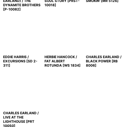
EARLAND) / THE
SOUL STORY
[
PRST-
SMOKIN'
[
MR 5126
]
DYNAMITE BROTHERS
10018
]
[
P-10082
]
EDDIE HARRIS /
HERBIE HANCOCK /
CHARLES EARLAND /
EXCURSIONS
[
SD 2-
FAT ALBERT
BLACK POWER
[
RB
311
]
ROTUNDA
[
WS 1834
]
8006
]
CHARLES EARLAND /
LIVE AT THE
LIGHTHOUSE
[
PRT
10050
]