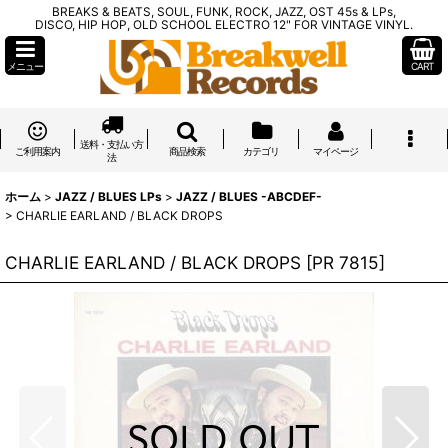
BREAKS & BEATS, SOUL, FUNK, ROCK, JAZZ, OST 45s & LPs,
DISCO, HIP HOP, OLD SCHOOL ELECTRO 12" FOR VINTAGE VINYL.
メニュー
CART
送料・支払い方
ご利用案内
商品検索
カテゴリ
マイページ
法
ホーム
>
JAZZ / BLUES LPs
>
JAZZ / BLUES -ABCDEF-
>
CHARLIE EARLAND / BLACK DROPS
CHARLIE EARLAND / BLACK DROPS
[
PR 7815
]