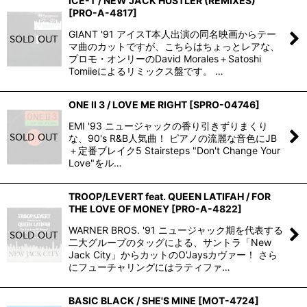
ICE-T / NEW JACK HUSTLER (REMIXES)
[
PRO-A-4817
]
GIANT '91 アイスT本人出演の同名映画からテー
マ曲のカットですが、こちらはちょっとレアな、
プロモ・オンリーのDavid Morales＋Satoshi
Tomiieによるリミックス盤です。 …
ONE II 3 / LOVE ME RIGHT
[
SPRO-04746
]
EMI '93 ニュージャックの香り引きずりまくり
な、90's R&B人気曲！ ピアノの流麗な音色にJB
＋定番ブレイク5 Stairsteps "Don't Change Your
Love"をル…
TROOP/LEVERT feat. QUEEN LATIFAH / FOR
THE LOVE OF MONEY
[
PRO-A-4822
]
WARNER BROS. '91 ニュージャック期を代表する
二大グループのタッグによる、サントラ「New
Jack City」からカットのO'Jaysカヴァー！ さら
にフューチャリングにはラティファ…
BASIC BLACK / SHE'S MINE
[
MOT-4724
]