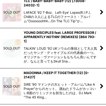
TLC / BABY-BABY-BABY (12)
[
73008-
24032-1
]
LAFACE '92 T-Boz、Left-Eye' Lopes(R.I.P.)、
Chilliの３人によるTLCのファースト・アルバ
ム"Ooooooohhh...On The TLC Tip"か…
YOUNG DISCIPLES feat. LARGE PROFESSOR /
APPARENTLY NOTHIN' (REMIXES)
[
864 793-
1
]
TALKIN' LOUD '92 UKソウルの筆頭として大人気
だったヤング・ディサイプルズの代表曲の一つ。
オリジナル・ヴァージョンももちろん良いんです
が、なんと言ってもSkull Sna…
MADONNA / KEEP IT TOGETHER (12)
[
0-
21427
]
SIRE '90 マドンナの大ヒット・アルバム"Like A
Prayer"からのカット。 跳ねたドラムがカッコい
いB面のリミックスを担当したのは、DJ Mark
"The 45 King…