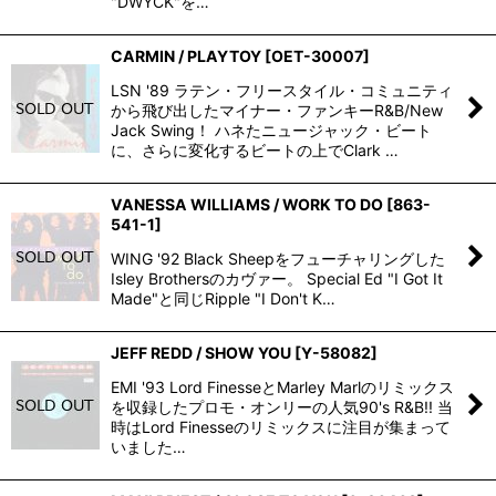
"DWYCK"を…
CARMIN / PLAYTOY
[
OET-30007
]
LSN '89 ラテン・フリースタイル・コミュニティ
から飛び出したマイナー・ファンキーR&B/New
Jack Swing！ ハネたニュージャック・ビート
に、さらに変化するビートの上でClark …
VANESSA WILLIAMS / WORK TO DO
[
863-
541-1
]
WING '92 Black Sheepをフューチャリングした
Isley Brothersのカヴァー。 Special Ed "I Got It
Made"と同じRipple "I Don't K…
JEFF REDD / SHOW YOU
[
Y-58082
]
EMI '93 Lord FinesseとMarley Marlのリミックス
を収録したプロモ・オンリーの人気90's R&B!! 当
時はLord Finesseのリミックスに注目が集まって
いました…