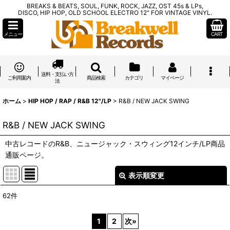
BREAKS & BEATS, SOUL, FUNK, ROCK, JAZZ, OST 45s & LPs,
DISCO, HIP HOP, OLD SCHOOL ELECTRO 12" FOR VINTAGE VINYL.
メニュー
CART
送料・支払い方
ご利用案内
商品検索
カテゴリ
マイページ
法
ホーム
>
HIP HOP / RAP / R&B 12"/LP
>
R&B / NEW JACK SWING
R&B / NEW JACK SWING
中古レコードのR&B、ニュージャック・スウィング12インチ/LP商品
通販ページ。
表示順変更
閉じる
62
件
表示数
:
1
2
次
»
在庫あり