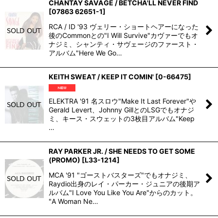
CHANTAY SAVAGE / BETCHA'LL NEVER FIND
[
07863 62651-1
]
RCA / ID '93 ヴェリー・ショートヘアーになった
後のCommonとの"I Will Survive"カヴァーでもオ
ナジミ、シャンティ・サヴェージのファースト・
アルバム"Here We Go…
KEITH SWEAT / KEEP IT COMIN'
[
0-66475
]
ELEKTRA '91 名スロウ"Make It Last Forever"や
Gerald Levert、Johnny GillとのLSGでもオナジ
ミ、キース・スウェットの3枚目アルバム"Keep
…
RAY PARKER JR. / SHE NEEDS TO GET SOME
(PROMO)
[
L33-1214
]
MCA '91 "ゴーストバスターズ"でもオナジミ、
Raydio出身のレイ・パーカー・ジュニアの後期ア
ルバム"I Love You Like You Are"からのカット。
"A Woman Ne…