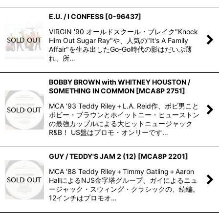
E.U. / I CONFESS
[
0-96437
]
VIRGIN '90 オールドスクール・ブレイク"Knock
Him Out Sugar Ray"や、人気の"It's A Family
Affair"を生み出したGo-Go時代の影はだいぶ薄
れ、所…
BOBBY BROWN with WHITNEY HOUSTON /
SOMETHING IN COMMON
[
MCA8P 2751
]
MCA '93 Teddy Riley＋L.A. Reid作、ボビ男こと
ボビー・ブラウンとホイットニー・ヒューストン
の最強カップルによる大ヒットニュージャック
R&B！ US盤はプロモ・オンリーです…
GUY / TEDDY'S JAM 2 (12)
[
MCA8P 2201
]
MCA '88 Teddy Riley＋Timmy Gatling＋Aaron
HallによるNJS金字塔グループ、ガイによるニュ
ージャック・スウィング・クラシックの、続編。
12インチはプロモオ…