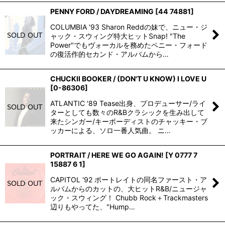
PENNY FORD / DAYDREAMING
[
44 74881
]
COLUMBIA '93 Sharon Reddの妹で、ニュー・ジ
ャック・スウィング特大ヒットSnap! "The
Power"でもヴォーカルを務めたペニー・フォード
の復活作的セカンド・アルバムから…
CHUCKII BOOKER / (DON'T U KNOW) I LOVE U
[
0-86306
]
ATLANTIC '89 Tease出身、プロデューサー/ライ
ターとしても数々のR&Bクラシックを生み出して
来たシンガー/キーボーディストのチャッキー・ブ
ッカーによる、ソロ一番人気曲。 ニ…
PORTRAIT / HERE WE GO AGAIN!
[
Y 0777 7
15887 6 1
]
CAPITOL '92 ポートレイトの同名ファースト・ア
ルバムからのカットの、大ヒットR&B/ニュージャ
ック・スウィング！ Chubb Rock＋Trackmasters
辺りもやってた、"Hump…