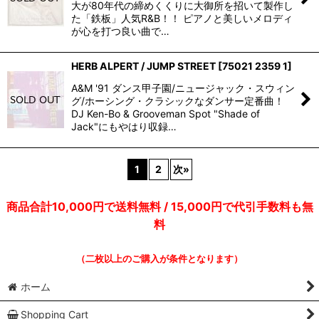
大が80年代の締めくくりに大御所を招いて製作し
た「鉄板」人気R&B！！ ピアノと美しいメロディ
が心を打つ良い曲で…
HERB ALPERT / JUMP STREET
[
75021 2359 1
]
A&M '91 ダンス甲子園/ニュージャック・スウィン
グ/ホーシング・クラシックなダンサー定番曲！
DJ Ken-Bo & Grooveman Spot "Shade of
Jack"にもやはり収録…
1
2
次
»
商品合計10,000円で送料無料 / 15,000円で代引手数料も無
料
（二枚以上のご購入が条件となります）
ホーム
Shopping Cart