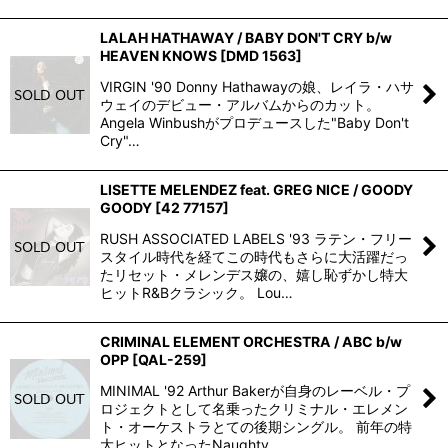
LALAH HATHAWAY / BABY DON'T CRY b/w
HEAVEN KNOWS
[
DMD 1563
]
VIRGIN '90 Donny Hathawayの娘、レイラ・ハサ
ウェイのデビュー・アルバムからのカット。
Angela Winbushがプロデュースした"Baby Don't
Cry"…
LISETTE MELENDEZ feat. GREG NICE / GOODY
GOODY
[
42 77157
]
RUSH ASSOCIATED LABELS '93 ラテン・フリー
スタイル時代を経てこの時代もさらに大活躍だっ
たリセット・メレンデス嬢の、嬉し恥ずかし特大
ヒットR&Bクラシック。 Lou…
CRIMINAL ELEMENT ORCHESTRA / ABC b/w
OPP
[
QAL-259
]
MINIMAL '92 Arthur Bakerが自身のレーベル・プ
ロジェクトとして名乗ったクリミナル・エレメン
ト・オーケストラとての後期シングル。 前年の特
大ヒットとなったNaughty…