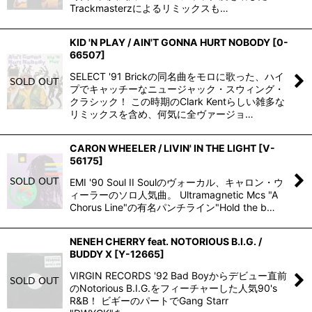
Trackmasterzによるリミックスも…
KID 'N PLAY / AIN'T GONNA HURT NOBODY
[
0-
66507
]
SELECT '91 Brickの同名曲をモロに歌った、ハイ
プでキャッチーなニュージャック・スウィング・
クラシック！ この時期のClark Kentらしい雑多な
リミックスを含め、何気に全ヴァージョ…
CARON WHEELER / LIVIN' IN THE LIGHT
[
V-
56175
]
EMI '90 Soul II Soulのヴォーカル、キャロン・ウ
ィーラーのソロ人気曲。 Ultramagnetic Mcs "A
Chorus Line"の有名パンチライン"Hold the b…
NENEH CHERRY feat. NOTORIOUS B.I.G. /
BUDDY X
[
Y-12665
]
VIRGIN RECORDS '92 Bad Boyからデビュー直前
のNotorious B.I.G.をフィーチャーした人気90's
R&B！ ビギーのパートでGang Starr