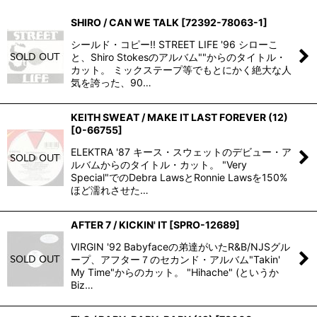
SHIRO / CAN WE TALK
[
72392-78063-1
]
並び順
:
シールド・コピー!! STREET LIFE '96 シローこ
と、Shiro Stokesのアルバム""からのタイトル・
絞り込む
カット。 ミックステープ等でもとにかく絶大な人
気を誇った、90…
KEITH SWEAT / MAKE IT LAST FOREVER (12)
[
0-66755
]
ELEKTRA '87 キース・スウェットのデビュー・ア
ルバムからのタイトル・カット。 "Very
Special"でのDebra LawsとRonnie Lawsを150%
ほど濡れさせた…
AFTER 7 / KICKIN' IT
[
SPRO-12689
]
VIRGIN '92 Babyfaceの弟達がいたR&B/NJSグル
ープ、アフター７のセカンド・アルバム"Takin'
My Time"からのカット。 "Hihache" (というか
Biz…