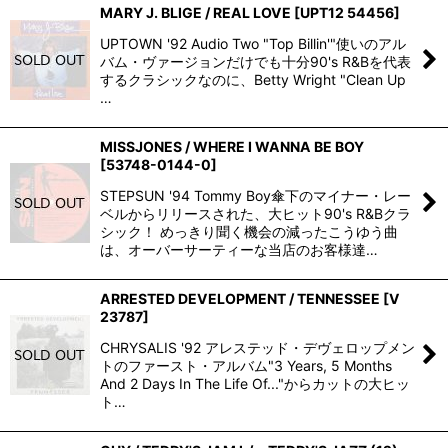
MARY J. BLIGE / REAL LOVE
[
UPT12 54456
]
UPTOWN '92 Audio Two "Top Billin'"使いのアル
バム・ヴァージョンだけでも十分90's R&Bを代表
するクラシックなのに、Betty Wright "Clean Up
…
MISSJONES / WHERE I WANNA BE BOY
[
53748-0144-0
]
STEPSUN '94 Tommy Boy傘下のマイナー・レー
ベルからリリースされた、大ヒット90's R&Bクラ
シック！ めっきり聞く機会の減ったこうゆう曲
は、オーバーサーティーな当店のお客様達…
ARRESTED DEVELOPMENT / TENNESSEE
[
V
23787
]
CHRYSALIS '92 アレステッド・デヴェロップメン
トのファースト・アルバム"3 Years, 5 Months
And 2 Days In The Life Of..."からカットの大ヒッ
ト…