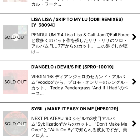
カル・ワーク…
LISA LISA / SKIP TO MY LU (QDIII REMIXES)
[
Y-58094
]
PENDULUM '94 Lisa Lisa & Cult JamでFull Force
と数多くのヒット作を残したリサ・リサのソロ・
アルバム "LL 77"からのカット。 この盤でしか聴
け…
D'ANGELO / DEVIL'S PIE
[
SPRO-10019
]
VIRGIN '98 ディアンジェロのセカンド・アルバ
ム"Voodoo"から、プロモ・オンリーのシングル・
カット。 Teddy Pendergrass "And If I Had"のベ
ース…
SYBIL / MAKE IT EASY ON ME
[
NP50129
]
NEXT PLATEAU '90 シビルの3枚目アルバ
ム"Sybilization"からのカット。 "Don't Make Me
Over"と"Walk On By"で知られる彼女ですが、美
メロ人…