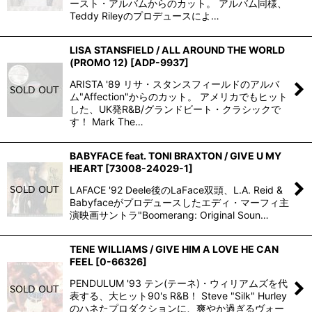
ースト・アルバムからのカット。 アルバム同様、
Teddy Rileyのプロデュースによ…
LISA STANSFIELD / ALL AROUND THE WORLD
(PROMO 12)
[
ADP-9937
]
ARISTA '89 リサ・スタンスフィールドのアルバ
ム"Affection"からのカット。 アメリカでもヒット
した、UK発R&B/グランドビート・クラシックで
す！ Mark The…
BABYFACE feat. TONI BRAXTON / GIVE U MY
HEART
[
73008-24029-1
]
LAFACE '92 Deele後のLaFace双頭、L.A. Reid &
Babyfaceがプロデュースしたエディ・マーフィ主
演映画サントラ"Boomerang: Original Soun…
TENE WILLIAMS / GIVE HIM A LOVE HE CAN
FEEL
[
0-66326
]
PENDULUM '93 テン(テーネ)・ウィリアムズを代
表する、大ヒット90's R&B！ Steve "Silk" Hurley
のハネたプロダクションに、爽やか過ぎるヴォー