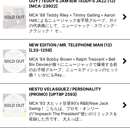
GUY / TEDDY'S JAM b/w TEDDY'S JAZZ (12)
[
MCA-23922
]
MCA '88 Teddy Riley＋Timmy Gatling＋Aaron
Hallによるニュージャック金字塔グループ、ガイ
の代表曲にして、ニュージャック・スウィング・
クラシック！ そ…
NEW EDITION / MR. TELEPHONE MAN (12)
[
L33-1259
]
MCA '84 Bobby Brown＋Ralph Tresvant＋Bell
Biv Devoeが個々にニュージャックで爆発する前
のお子様グループ、ニューエディションのヒット
曲！ いかにもRay…
NESTO VELASQUEZ / PERSONALITY
(PROMO)
[
UPT8P 2593
]
MCA '93 大ヒット甘茶90's R&B/New Jack
Swing！ こちらは、プロモ・オンリー
の"Impeach The President"使いのリミックスを
収録した方です。 大人っぽ…