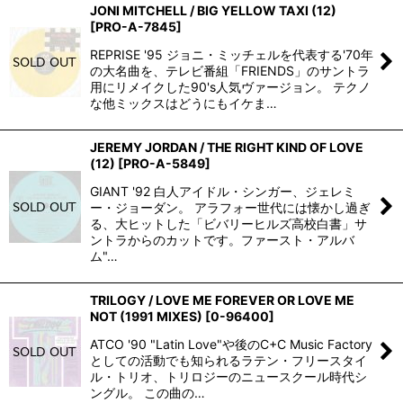
JONI MITCHELL / BIG YELLOW TAXI (12)
[
PRO-A-7845
]
REPRISE '95 ジョニ・ミッチェルを代表する'70年
の大名曲を、テレビ番組「FRIENDS」のサントラ
用にリメイクした90's人気ヴァージョン。 テクノ
な他ミックスはどうにもイケま…
JEREMY JORDAN / THE RIGHT KIND OF LOVE
(12)
[
PRO-A-5849
]
GIANT '92 白人アイドル・シンガー、ジェレミ
ー・ジョーダン。 アラフォー世代には懐かし過ぎ
る、大ヒットした「ビバリーヒルズ高校白書」サ
ントラからのカットです。ファースト・アルバ
ム"…
TRILOGY / LOVE ME FOREVER OR LOVE ME
NOT (1991 MIXES)
[
0-96400
]
ATCO '90 "Latin Love"や後のC+C Music Factory
としての活動でも知られるラテン・フリースタイ
ル・トリオ、トリロジーのニュースクール時代シ
ングル。 この曲の…