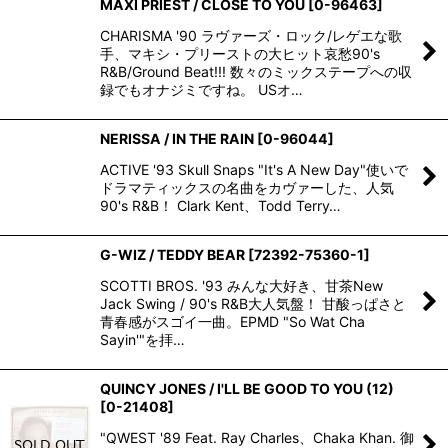
MAXI PRIEST / CLOSE TO YOU
[
0-96463
]
CHARISMA '90 ラヴァーズ・ロック/レゲエな歌
手、マキシ・プリーストの大ヒット哀愁90's
R&B/Ground Beat!!! 数々のミックステープへの収
録でもオナジミですね。 USオ…
NERISSA / IN THE RAIN
[
0-96044
]
ACTIVE '93 Skull Snaps "It's A New Day"使いで
ドラマティックスの名曲をカヴァーした、人気
90's R&B！ Clark Kent、Todd Terry…
G-WIZ / TEDDY BEAR
[
72392-75360-1
]
SCOTTI BROS. '93 みんな大好き、甘茶New
Jack Swing / 90's R&B大人気盤！ 甘酸っぱさと
青春感がスゴイ一曲。EPMD "So Wat Cha
Sayin'"を拝…
QUINCY JONES / I'LL BE GOOD TO YOU (12)
[
0-21408
]
"QWEST '89 Feat. Ray Charles、Chaka Khan. 御