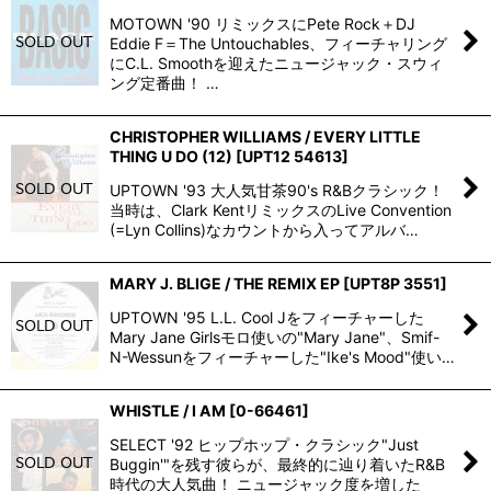
MOTOWN '90 リミックスにPete Rock＋DJ
Eddie F＝The Untouchables、フィーチャリング
にC.L. Smoothを迎えたニュージャック・スウィ
ング定番曲！ …
CHRISTOPHER WILLIAMS / EVERY LITTLE
THING U DO (12)
[
UPT12 54613
]
UPTOWN '93 大人気甘茶90's R&Bクラシック！
当時は、Clark KentリミックスのLive Convention
(=Lyn Collins)なカウントから入ってアルバ…
MARY J. BLIGE / THE REMIX EP
[
UPT8P 3551
]
UPTOWN '95 L.L. Cool Jをフィーチャーした
Mary Jane Girlsモロ使いの"Mary Jane"、Smif-
N-Wessunをフィーチャーした"Ike's Mood"使い…
WHISTLE / I AM
[
0-66461
]
SELECT '92 ヒップホップ・クラシック"Just
Buggin'"を残す彼らが、最終的に辿り着いたR&B
時代の大人気曲！ ニュージャック度を増した