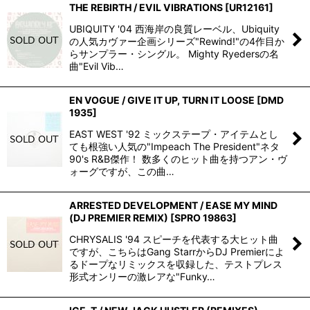
THE REBIRTH / EVIL VIBRATIONS
[
UR12161
]
UBIQUITY '04 西海岸の良質レーベル、Ubiquity
の人気カヴァー企画シリーズ"Rewind!"の4作目か
らサンプラー・シングル。 Mighty Ryedersの名
曲"Evil Vib…
EN VOGUE / GIVE IT UP, TURN IT LOOSE
[
DMD
1935
]
EAST WEST '92 ミックステープ・アイテムとし
ても根強い人気の"Impeach The President"ネタ
90's R&B傑作！ 数多くのヒット曲を持つアン・ヴ
ォーグですが、この曲…
ARRESTED DEVELOPMENT / EASE MY MIND
(DJ PREMIER REMIX)
[
SPRO 19863
]
CHRYSALIS '94 スピーチを代表する大ヒット曲
ですが、こちらはGang StarrからDJ Premierによ
るドープなリミックスを収録した、テストプレス
形式オンリーの激レアな"Funky…