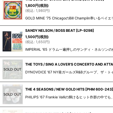
並び順
:
1,800
円
(税別)
(
税込
:
1,980
円
)
GOLD MINE '75 ChicagoのBill Cha
SANDY NELSON / BOSS BEAT
[
LP-9298
]
1,500
円
(税別)
(
税込
:
1,650
円
)
IMPERIAL '65 ドラム一遍押しのサンディ・ネルソンの作品群
THE TOYS / SING A LOVER'S CONCERTO AND ATT
DYNOVOICE '67 NY発ガールズR&Bグループ、ザ・トイズの唯一
THE 4 SEASONS / NEW GOLD HITS
[
PHM 600-243
PHILIPS '67 Frankie Valliの輝けるヒット作