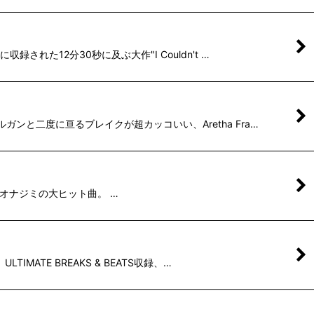
れた12分30秒に及ぶ大作"I Couldn't …
ガンと二度に亘るブレイクが超カッコいい、Aretha Fra…
としてもオナジミの大ヒット曲。 …
MATE BREAKS & BEATS収録、…