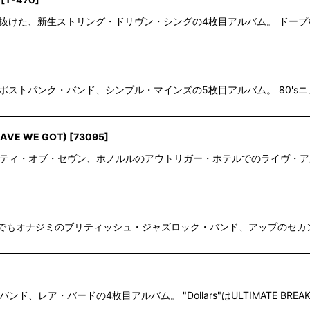
line Adamsが抜けた、新生ストリング・ドリヴン・シングの4枚目アルバム
イヴ/ポストパンク・バンド、シンプル・マインズの5枚目アルバム。 80'
HAVE WE GOT)
[
73095
]
サエティ・オブ・セヴン、ホノルルのアウトリガー・ホテルでのライヴ・アルバ
t To You"でもオナジミのブリティッシュ・ジャズロック・バンド、アッ
、レア・バードの4枚目アルバム。 "Dollars"はULTIMATE BREAKS &