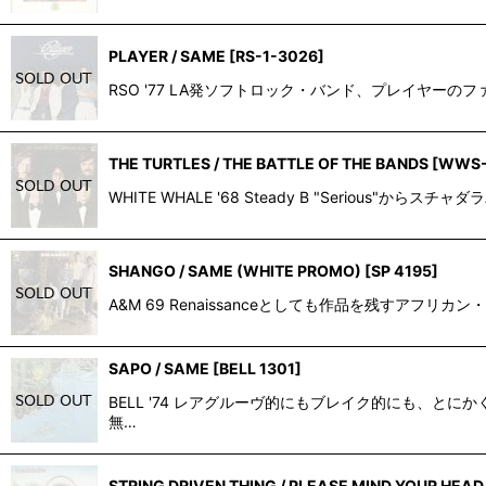
PLAYER / SAME
[
RS-1-3026
]
RSO '77 LA発ソフトロック・バンド、プレイヤーのファースト
THE TURTLES / THE BATTLE OF THE BANDS
[
WWS-
WHITE WHALE '68 Steady B "Serious"からス
SHANGO / SAME (WHITE PROMO)
[
SP 4195
]
A&M 69 Renaissanceとしても作品を残すアフリカ
SAPO / SAME
[
BELL 1301
]
BELL '74 レアグルーヴ的にもブレイク的にも、と
無…
STRING DRIVEN THING / PLEASE MIND YOUR HEAD