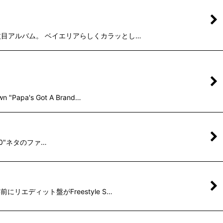
ンの6枚目アルバム。 ベイエリアらしくカラッとし…
pa's Got A Brand…
3000"ネタのファ…
前にリエディット盤がFreestyle S…