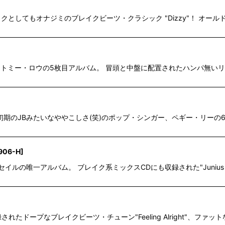
ブレイクとしてもオナジミのブレイクビーツ・クラシック "Dizzy"！ 
収録した、トミー・ロウの5枚目アルバム。 冒頭と中盤に配置されたハンパ無いリ
期のJBみたいなややこしさ(笑)のポップ・シンガー、ペギー・リーの69年作アルバ
906-H
]
バンド、セイルの唯一アルバム。 ブレイク系ミックスCDにも収録された"Juni
in' 8"にも収録されたドープなブレイクビーツ・チューン"Feeling Alright"