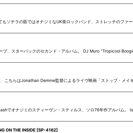
ー達としてもソチラの筋ではオナジミなUK発ロックバンド、ストレッチのファースト・ア
ループ、スターバックのセカンド・アルバム。 DJ Muro "Tropicool B
ッズ。 こちらはJonathan Demme監督によるライヴ映画「ストッ
y, Stills & Nashでオナジミのスティーヴン・スティルス、ソロ76年作アルバム。 Isl
NG ON THE INSIDE
[
SP-4162
]