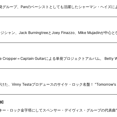
lliottも参加した単発グループ、Panのベーシストとしても活躍したシャーマン・
シャン、Jack BurningtreeとJoey Finazzo、Mike Mujadi
ve Cropper＝Captain Guitarによる単発プロジェクトアルバム。 Betty Wr
Pinkも手がけた、Vinny Testaプロデュースのサイケ・ロック名盤！ "Tomorrow's 
9
]
代表するファンキー・ロック金字塔にしてスペンサー・デイヴィス・グループの代表曲