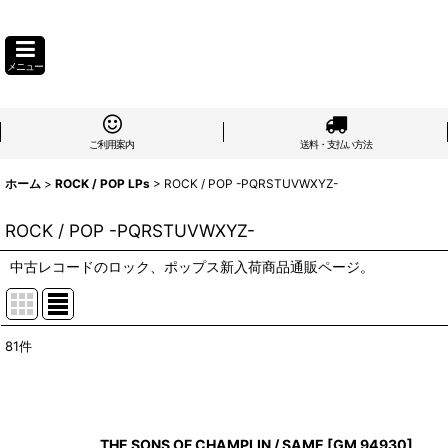
メニュー
ご利用案内
送料・支払い方法
ホーム
>
ROCK / POP LPs
>
ROCK / POP -PQRSTUVWXYZ-
ROCK / POP -PQRSTUVWXYZ-
中古レコードのロック、ポップス新入荷商品通販ページ。
81
件
表示数
:
在庫あり
THE SONS OF CHAMPLIN / SAME
[
GM 94930
]