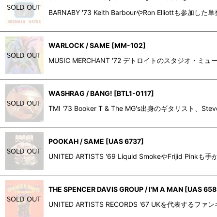
BARNABY '73 Keith BarbourやRon E
WARLOCK / SAME
[
MM-102
]
MUSIC MERCHANT '72 デトロイトのスタジオ・ミュージ
WASHRAG / BANG!
[
BTL1-0117
]
TMI '73 Booker T & The MG's出身のギタリスト、Ste
POOKAH / SAME
[
UAS 6737
]
UNITED ARTISTS '69 Liquid SmokeやFrijid 
THE SPENCER DAVIS GROUP / I'M A MAN
[
UAS 658
UNITED ARTISTS RECORDS '67 UKを