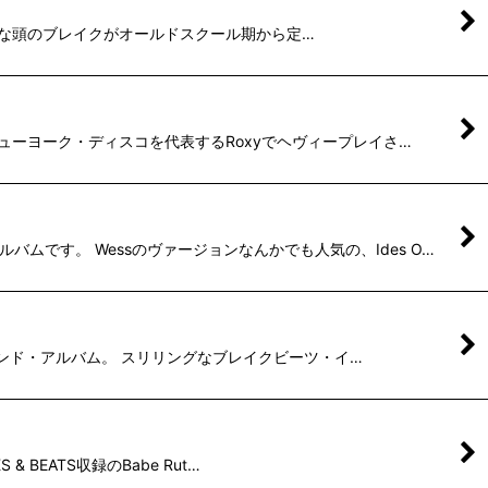
。 ドープな頭のブレイクがオールドスクール期から定…
sニューヨーク・ディスコを代表するRoxyでヘヴィープレイさ…
ムです。 Wessのヴァージョンなんかでも人気の、Ides O…
プのセカンド・アルバム。 スリリングなブレイクビーツ・イ…
 BEATS収録のBabe Rut…