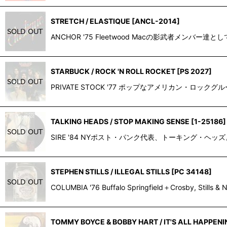
STRETCH / ELASTIQUE
[
ANCL-2014
]
ANCHOR '75 Fleetwood Macの影武者メンバ
STARBUCK / ROCK 'N ROLL ROCKET
[
PS 2027
]
PRIVATE STOCK '77 ポップなアメリカン・ロックグ
TALKING HEADS / STOP MAKING SENSE
[
1-25186
]
SIRE '84 NYポスト・パンク代表、トーキング・ヘ
STEPHEN STILLS / ILLEGAL STILLS
[
PC 34148
]
COLUMBIA '76 Buffalo Springfield＋Crosb
TOMMY BOYCE & BOBBY HART / IT'S ALL HAPPENI