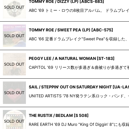
TOMMY ROE / DIZZY (LP)
[
ABCS-683
]
ABC '69 トミー・ロウの8枚目アルバム。 ドラム
TOMMY ROE / SWEET PEA (LP)
[
ABC-575
]
ABC '66 定番ドラムブレイク"Sweet Pea"を
PEGGY LEE / A NATURAL WOMAN
[
ST-183
]
CAPITOL '69 リリース数が多過ぎ＆曲被りが多過ぎて初
SAIL / STEPPIN' OUT ON SATURDAY NIGHT
[
UA-LA
UNITED ARTISTS '78 NY発ラテン系ロック・
THE RUSTIX / BEDLAM
[
S 508
]
RARE EARTH '69 DJ Muro "King Of Digg