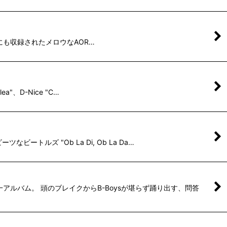
eat"にも収録されたメロウなAOR…
a"、D-Nice "C…
トルズ "Ob La Di, Ob La Da…
アルバム。 頭のブレイクからB-Boysが堪らず踊り出す、問答