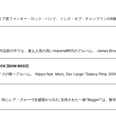
絞り込む
mplin率いるベイエリア発ファンキー・ロック・バンド、ソンズ・オブ・チャンプリ
の中でも、最も人気の高いImperial時代のアルバム。 James Brown "Pa
ACK
[
DVM 9002
]
アルバム。 Nipps feat. Muro, Dev Large "Galaxy Pimp 
]
群の中でも、特にレア・グルーヴ全盛期からDJに支持された一曲"Beggin'"は、数年