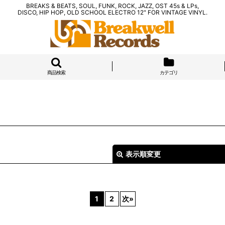
BREAKS & BEATS, SOUL, FUNK, ROCK, JAZZ, OST 45s & LPs,
DISCO, HIP HOP, OLD SCHOOL ELECTRO 12" FOR VINTAGE VINYL.
商品検索
カテゴリ
表示順変更
1
2
次
»