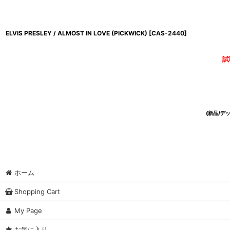
ELVIS PRESLEY / ALMOST IN LOVE (PICKWICK)
[
CAS-2440
]
試
(新品/
ホーム
Shopping Cart
My Page
お気に入り