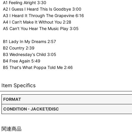
A1 Feeling Alright 3:30
A2 I Guess I Heard This Is Goodbye 3:00
A3 I Heard It Through The Grapevine 6:16
A4 I Can't Make It Without You 2:28
A5 Can't You Hear The Music Play 3:05
B1 Lady In My Dreams 2:57
B2 Country 2:39
B3 Wednesday's Child 3:05
B4 Free Again 5:49
B5 That's What Poppa Told Me 2:46
Item Specifics
FORMAT
CONDITION - JACKET/DISC
関連商品