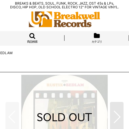
BREAKS & BEATS, SOUL, FUNK, ROCK, JAZZ, OST 45s & LPs,
DISCO, HIP HOP, OLD SCHOOL ELECTRO 12" FOR VINTAGE VINYL.
商品検索
カテゴリ
 BEDLAM