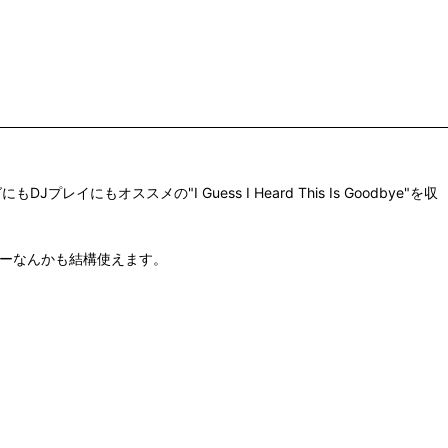
プレイにもオススメの"I Guess I Heard This Is Goodbye"を収
ine"のカヴァーなんかも結構使えます。