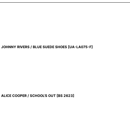
JOHNNY RIVERS / BLUE SUEDE SHOES
[
UA-LA075-F
]
ALICE COOPER / SCHOOL'S OUT
[
BS 2623
]