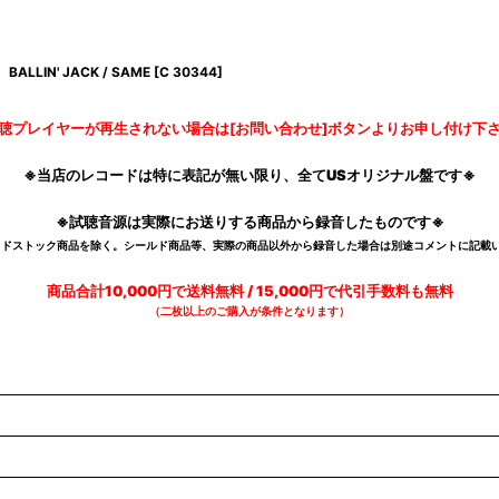
BALLIN' JACK / SAME
[
C 30344
]
聴プレイヤーが再生されない場合は[お問い合わせ]ボタンよりお申し付け下
※当店のレコードは特に表記が無い限り、全てUSオリジナル盤です※
※試聴音源は実際にお送りする商品から録音したものです※
デッドストック商品を除く。シールド商品等、実際の商品以外から録音した場合は別途コメントに記載い
商品合計10,000円で送料無料 / 15,000円で代引手数料も無料
（二枚以上のご購入が条件となります）