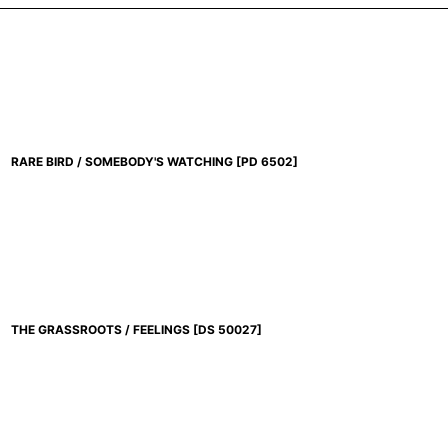
RARE BIRD / SOMEBODY'S WATCHING
[
PD 6502
]
THE GRASSROOTS / FEELINGS
[
DS 50027
]