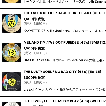
T-A '70 ベル傘下レーベルからリリースの、5th D
THE FACTS OF LIFE / CAUGHT IN THE ACT (OF GETT
1,500
円
(税別)
(
税込
:
1,650
円
)
KAYVETTE '76 Millie Jacksonのプロデュー
MEL AND TIM / I'VE GOT PUREDEE (45's)
[
BMB 112
1,500
円
(税別)
(
税込
:
1,650
円
)
BAMBOO '69 Mel Hardin＋Tim McPhersonの従
THE DUSTY SOUL / BIG BAD CITY (45's)
[
56135
]
1,800
円
(税別)
(
税込
:
1,980
円
)
LIBERTY '-- ハリウッド映画からスティービー・ワ
J.G. LEWIS / LET THE MUSIC PLAY (45's) (WHITE