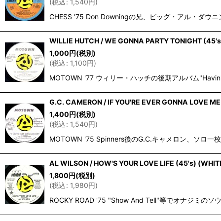
(
税込
:
1,540
円
)
CHESS '75 Don Downingの兄、ビッグ・アル・ダウニング
WILLIE HUTCH / WE GONNA PARTY TONIGHT (45'
1,000
円
(税別)
(
税込
:
1,100
円
)
MOTOWN '77 ウィリー・ハッチの後期アルバム"Havin
G.C. CAMERON / IF YOU'RE EVER GONNA LOVE ME
1,400
円
(税別)
(
税込
:
1,540
円
)
MOTOWN '75 Spinners後のG.C.キャメロン、ソロ一
AL WILSON / HOW'S YOUR LOVE LIFE (45's) (WHI
1,800
円
(税別)
(
税込
:
1,980
円
)
ROCKY ROAD '75 "Show And Tell"等