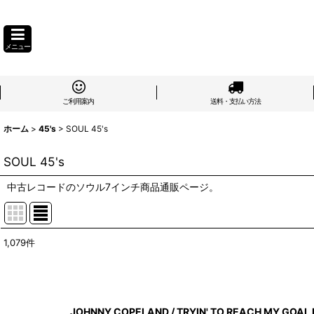
メニュー
ご利用案内
送料・支払い方法
ホーム
>
45's
>
SOUL 45's
SOUL 45's
中古レコードのソウル7インチ商品通販ページ。
1,079
件
表示数
:
在庫あり
JOHNNY COPELAND / TRYIN' TO REACH MY GOAL b/