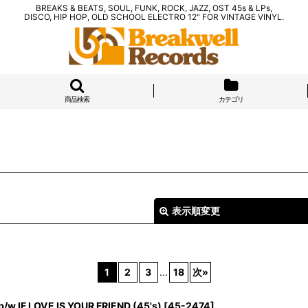
BREAKS & BEATS, SOUL, FUNK, ROCK, JAZZ, OST 45s & LPs,
DISCO, HIP HOP, OLD SCHOOL ELECTRO 12" FOR VINTAGE VINYL.
商品検索
カテゴリ
表示順変更
1
2
3
...
18
次
»
w IF LOVE IS YOUR FRIEND (45's)
[
45-2474
]