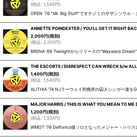
(
税込
:
1,540
円
)
OPEN '76 "Mr. Big Stuff"でオナジミ
ANNETTE POINDEXTER / YOU'LL GET IT RIGHT BAC
2,000
円
(税別)
(
税込
:
2,200
円
)
BRENA '69 Twinightからリリースの"Waywa
THE ESCORTS / DISRESPECT CAN WRECK b/w ALL
1,400
円
(税別)
(
税込
:
1,540
円
)
ALITHIA '74 NJラーウェイ刑務所の囚人シンガー達を
MAJOR HARRIS / THIS IS WHAT YOU MEAN TO ME (
1,200
円
(税別)
(
税込
:
1,320
円
)
WMOT '76 Delfonics後ソロとなったメジャー・ハリス