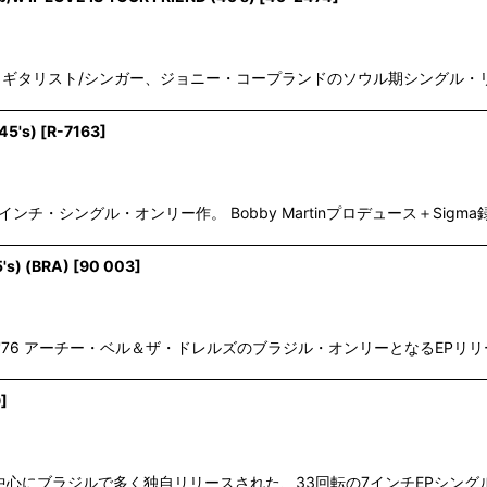
絞り込む
ス・ギタリスト/シンガー、ジョニー・コープランドのソウル期シングル・リリース。
45's)
[
R-7163
]
7インチ・シングル・オンリー作。 Bobby Martinプロデュース＋Sigm
's) (BRA)
[
90 003
]
IC '76 アーチー・ベル＆ザ・ドレルズのブラジル・オンリーとなるEP
9
]
'82 70年代を中心にブラジルで多く独自リリースされた、33回転の7インチEP