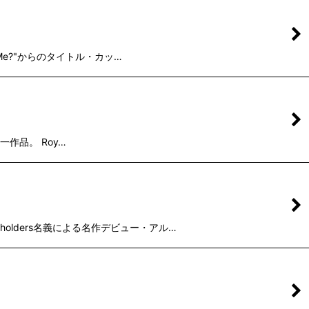
or Me?"からのタイトル・カッ…
の唯一作品。 Roy…
Beholders名義による名作デビュー・アル…