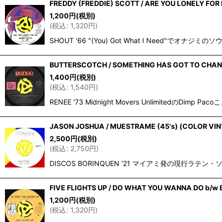
FREDDY (FREDDIE) SCOTT / ARE YOU LONELY FOR 
1,200
円
(税別)
(
税込
:
1,320
円
)
SHOUT '66 "(You) Got What I Need"でオ
BUTTERSCOTCH / SOMETHING HAS GOT TO CHANG
1,400
円
(税別)
(
税込
:
1,540
円
)
RENEE '73 Midnight Movers UnlimitedのD
JASON JOSHUA / MUESTRAME (45's) (COLOR VIN
2,500
円
(税別)
(
税込
:
2,750
円
)
DISCOS BORINQUEN '21 マイアミ発の現行ラテン
FIVE FLIGHTS UP / DO WHAT YOU WANNA DO b/w 
1,200
円
(税別)
(
税込
:
1,320
円
)