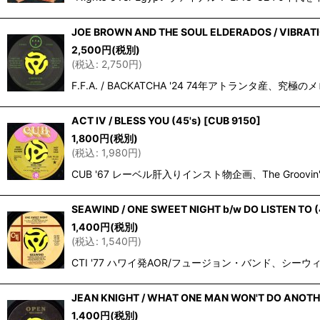
JOE BROWN AND THE SOUL ELDERADOS / VIBRATI
2,500
円
(税別)
(
税込
:
2,750
円
)
F.F.A. / BACKATCHA '24 74年アトランタ
ACT IV / BLESS YOU (45's)
[
CUB 9150
]
1,800
円
(税別)
(
税込
:
1,980
円
)
CUB '67 レーベル肝入りインスト物企画、The Groovin
SEAWIND / ONE SWEET NIGHT b/w DO LISTEN TO (
1,400
円
(税別)
(
税込
:
1,540
円
)
CTI '77 ハワイ発AOR/フュージョン・バンド、シーウィン
JEAN KNIGHT / WHAT ONE MAN WON'T DO ANOTHE
1,400
円
(税別)