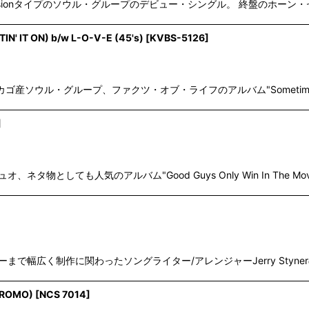
imensionタイプのソウル・グループのデビュー・シングル。 終盤のホーン・
IN' IT ON) b/w L-O-V-E (45's)
[
KVBS-5126
]
スによるシカゴ産ソウル・グループ、ファクツ・オブ・ライフのアルバム"Sometime
]
兄弟デュオ、ネタ物としても人気のアルバム"Good Guys Only Win In The 
ンダーまで幅広く制作に関わったソングライター/アレンジャーJerry Sty
 PROMO)
[
NCS 7014
]