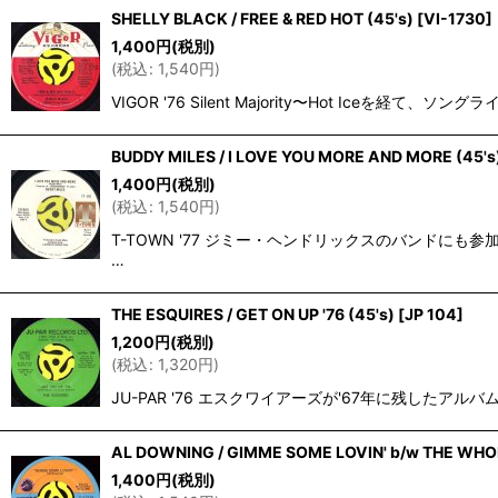
SHELLY BLACK / FREE & RED HOT (45's)
[
VI-1730
]
1,400
円
(税別)
(
税込
:
1,540
円
)
VIGOR '76 Silent Majority〜Hot Ice
BUDDY MILES / I LOVE YOU MORE AND MORE (45's
1,400
円
(税別)
(
税込
:
1,540
円
)
T-TOWN '77 ジミー・ヘンドリックスのバンドに
…
THE ESQUIRES / GET ON UP '76 (45's)
[
JP 104
]
1,200
円
(税別)
(
税込
:
1,320
円
)
JU-PAR '76 エスクワイアーズが'67年に残したアルバム"
AL DOWNING / GIMME SOME LOVIN' b/w THE WHO
1,400
円
(税別)