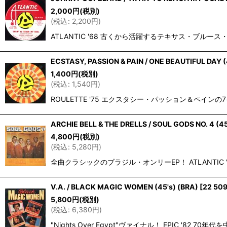
並び順
:
2,000
円
(税別)
(
税込
:
2,200
円
)
ATLANTIC '68 古くから活躍するテキサス・ブルー
ECSTASY, PASSION & PAIN / ONE BEAUTIFUL DAY (
1,400
円
(税別)
(
税込
:
1,540
円
)
ROULETTE '75 エクスタシー・パッション＆ペインの
ARCHIE BELL & THE DRELLS / SOUL GODS NO. 4 (45
4,800
円
(税別)
(
税込
:
5,280
円
)
全曲クラシックのブラジル・オンリーEP！ ATLANT
V.A. / BLACK MAGIC WOMEN (45's) (BRA)
[
22 50
5,800
円
(税別)
(
税込
:
6,380
円
)
"Nights Over Egypt"ヴァイナル！ EPIC 