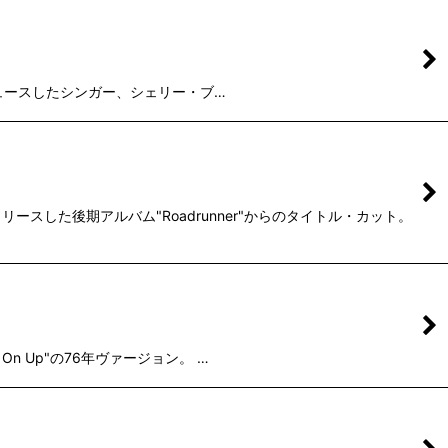
人がプロデュースしたシンガー、シェリー・ブ…
ースした後期アルバム"Roadrunner"からのタイトル・カット。
t On Up"の76年ヴァージョン。 …