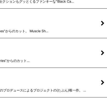
セクションもグッとくるファンキーな"Black Ca…
s"からのカット。 Muscle Sh…
Movies"からのカット…
nerのプロデュースによるプロジェクトの(たぶん)唯一作。 …