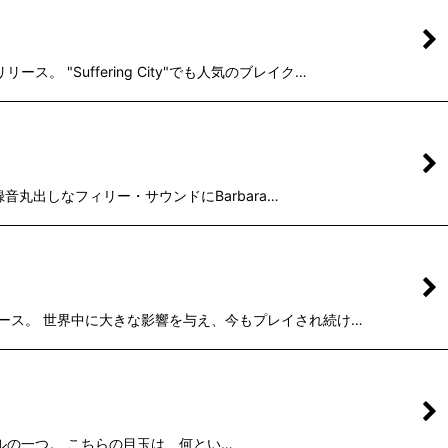
 "Suffering City"でも人気のブレイク…
a録音丸出しなフィリー・サウンドにBarbara…
リリース。 世界中に大きな影響を与え、今もプレイされ続け…
シングルの一つ。 こちらの目玉は、何とい…