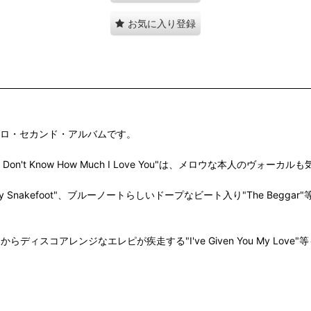
お気に入り登録
らのソロ・セカンド・アルバムです。
ou Don't Know How Much I Love You"は、メロウな本人
開ける"Funky Snakefoot"、ブルーノートらしいドープなビート入り"Th
、ブレイクからディスコアレンジなエレピが疾走する"I've Given You My