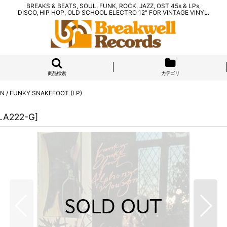
BREAKS & BEATS, SOUL, FUNK, ROCK, JAZZ, OST 45s & LPs,
DISCO, HIP HOP, OLD SCHOOL ELECTRO 12" FOR VINTAGE VINYL.
商品検索
カテゴリ
 / FUNKY SNAKEFOOT (LP)
LA222-G
]