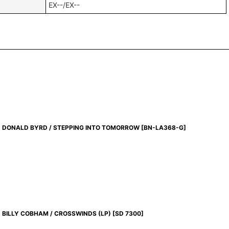
EX--/EX--
DONALD BYRD / STEPPING INTO TOMORROW
[
BN-LA368-G
]
BILLY COBHAM / CROSSWINDS (LP)
[
SD 7300
]