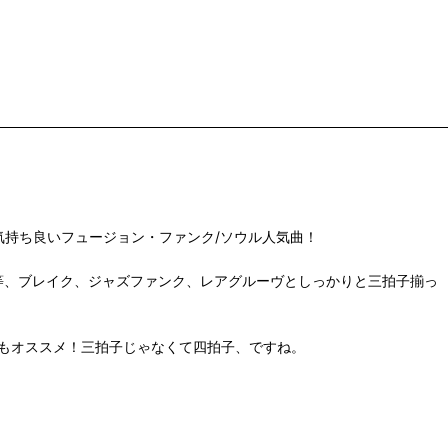
のヴォーカルも気持ち良いフュージョン・ファンク/ソウル人気曲！
e Beggar"等、ブレイク、ジャズファンク、レアグルーヴとしっかりと三拍子揃っ
 Love"等もオススメ！三拍子じゃなくて四拍子、ですね。