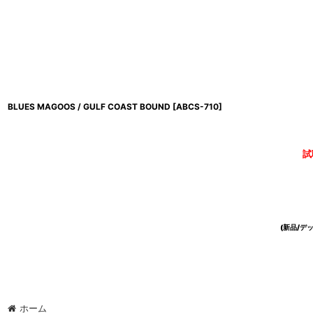
BLUES MAGOOS / GULF COAST BOUND
[
ABCS-710
]
試
(新品/
ホーム