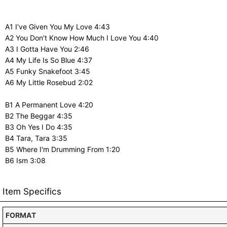
A1 I've Given You My Love 4:43
A2 You Don't Know How Much I Love You 4:40
A3 I Gotta Have You 2:46
A4 My Life Is So Blue 4:37
A5 Funky Snakefoot 3:45
A6 My Little Rosebud 2:02
B1 A Permanent Love 4:20
B2 The Beggar 4:35
B3 Oh Yes I Do 4:35
B4 Tara, Tara 3:35
B5 Where I'm Drumming From 1:20
B6 Ism 3:08
Item Specifics
FORMAT