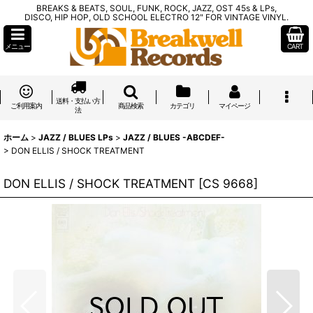
BREAKS & BEATS, SOUL, FUNK, ROCK, JAZZ, OST 45s & LPs,
DISCO, HIP HOP, OLD SCHOOL ELECTRO 12" FOR VINTAGE VINYL.
メニュー
CART
送料・支払い方
ご利用案内
商品検索
カテゴリ
マイページ
法
ホーム
>
JAZZ / BLUES LPs
>
JAZZ / BLUES -ABCDEF-
>
DON ELLIS / SHOCK TREATMENT
DON ELLIS / SHOCK TREATMENT
[
CS 9668
]