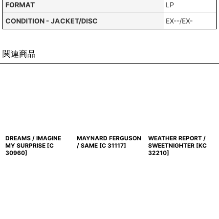
FORMAT
LP
CONDITION - JACKET/DISC
EX--/EX-
関連商品
DREAMS / IMAGINE
MAYNARD FERGUSON
WEATHER REPORT /
MY SURPRISE
[
C
/ SAME
[
C 31117
]
SWEETNIGHTER
[
KC
30960
]
32210
]