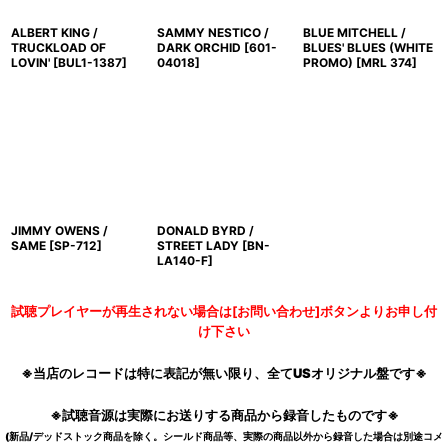
ALBERT KING /
SAMMY NESTICO /
BLUE MITCHELL /
TRUCKLOAD OF
DARK ORCHID
[
601-
BLUES' BLUES (WHITE
LOVIN'
[
BUL1-1387
]
04018
]
PROMO)
[
MRL 374
]
JIMMY OWENS /
DONALD BYRD /
SAME
[
SP-712
]
STREET LADY
[
BN-
LA140-F
]
試聴プレイヤーが再生されない場合は[お問い合わせ]ボタンよりお申し付
け下さい
※当店のレコードは特に表記が無い限り、全てUSオリジナル盤です※
※試聴音源は実際にお送りする商品から録音したものです※
(新品/デッドストック商品を除く。シールド商品等、実際の商品以外から録音した場合は別途コメ