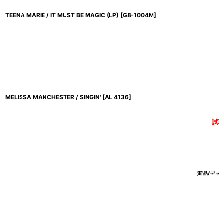
TEENA MARIE / IT MUST BE MAGIC (LP)
[
G8-1004M
]
MELISSA MANCHESTER / SINGIN'
[
AL 4136
]
試
(新品/