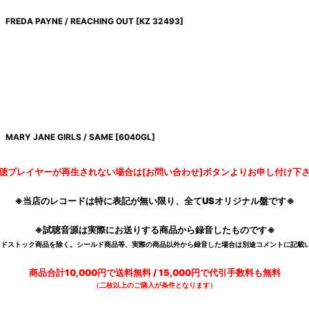
FREDA PAYNE / REACHING OUT
[
KZ 32493
]
MARY JANE GIRLS / SAME
[
6040GL
]
聴プレイヤーが再生されない場合は[お問い合わせ]ボタンよりお申し付け下
※当店のレコードは特に表記が無い限り、全てUSオリジナル盤です※
※試聴音源は実際にお送りする商品から録音したものです※
デッドストック商品を除く。シールド商品等、実際の商品以外から録音した場合は別途コメントに記載い
商品合計10,000円で送料無料 / 15,000円で代引手数料も無料
（二枚以上のご購入が条件となります）