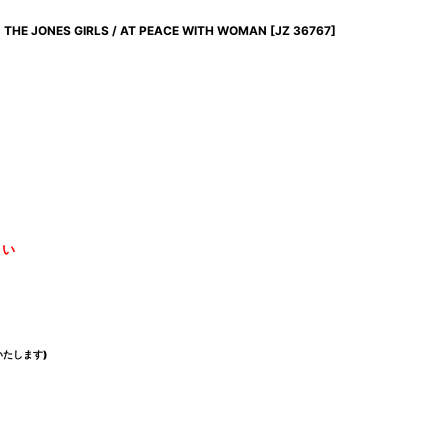
THE JONES GIRLS / AT PEACE WITH WOMAN
[
JZ 36767
]
さい
たします)