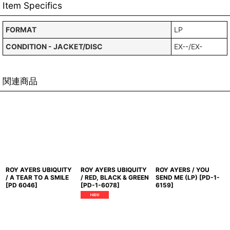
Item Specifics
FORMAT
LP
CONDITION - JACKET/DISC
EX--/EX-
関連商品
ROY AYERS UBIQUITY
ROY AYERS UBIQUITY
ROY AYERS / YOU
/ A TEAR TO A SMILE
/ RED, BLACK & GREEN
SEND ME (LP)
[
PD-1-
[
PD 6046
]
[
PD-1-6078
]
6159
]