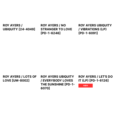
ROY AYERS /
ROY AYERS / NO
ROY AYERS UBIQUITY
UBIQUITY
[
24-4049
]
STRANGER TO LOVE
/ VIBRATIONS (LP)
[
PD-1-6246
]
[
PD-1-6091
]
ROY AYERS / LOTS OF
ROY AYERS UBIQUITY
ROY AYERS / LET'S DO
LOVE
[
UM-8002
]
/ EVERYBODY LOVES
IT (LP)
[
PD-1-6126
]
THE SUNSHINE
[
PD-1-
6070
]