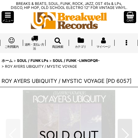
BREAKS & BEATS, SOUL, FUNK, ROCK, JAZZ, OST 45s & LPs,
DISCO, HIP HOP, OLD SCHOOL ELECTRO 12" FOR VINTAGE VINYL.
メニュー
CART
送料・支払い方
ご利用案内
商品検索
カテゴリ
マイページ
法
ホーム
>
SOUL / FUNK LPs
>
SOUL / FUNK -LMNOPQR-
>
ROY AYERS UBIQUITY / MYSTIC VOYAGE
ROY AYERS UBIQUITY / MYSTIC VOYAGE
[
PD 6057
]