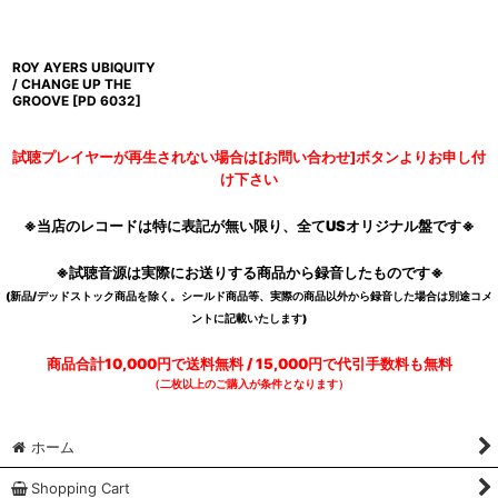
ROY AYERS UBIQUITY
/ CHANGE UP THE
GROOVE
[
PD 6032
]
試聴プレイヤーが再生されない場合は[お問い合わせ]ボタンよりお申し付
け下さい
※当店のレコードは特に表記が無い限り、全てUSオリジナル盤です※
※試聴音源は実際にお送りする商品から録音したものです※
(新品/デッドストック商品を除く。シールド商品等、実際の商品以外から録音した場合は別途コメ
ントに記載いたします)
商品合計10,000円で送料無料 / 15,000円で代引手数料も無料
（二枚以上のご購入が条件となります）
ホーム
Shopping Cart