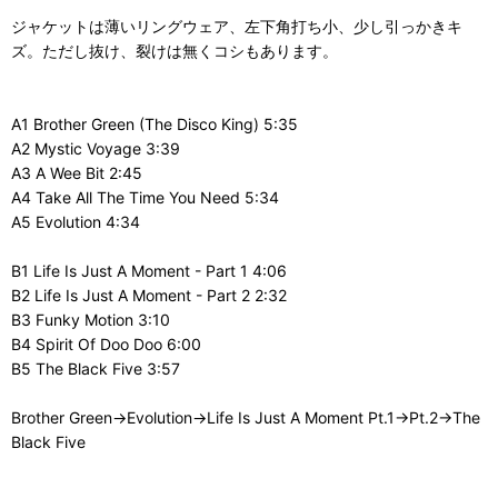
ジャケットは薄いリングウェア、左下角打ち小、少し引っかきキ
ズ。ただし抜け、裂けは無くコシもあります。
A1 Brother Green (The Disco King) 5:35
A2 Mystic Voyage 3:39
A3 A Wee Bit 2:45
A4 Take All The Time You Need 5:34
A5 Evolution 4:34
B1 Life Is Just A Moment - Part 1 4:06
B2 Life Is Just A Moment - Part 2 2:32
B3 Funky Motion 3:10
B4 Spirit Of Doo Doo 6:00
B5 The Black Five 3:57
Brother Green→Evolution→Life Is Just A Moment Pt.1→Pt.2→The
Black Five