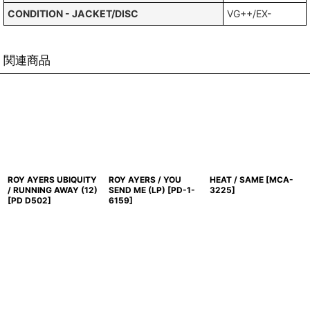
CONDITION - JACKET/DISC
VG++/EX-
関連商品
ROY AYERS UBIQUITY
ROY AYERS / YOU
HEAT / SAME
[
MCA-
/ RUNNING AWAY (12)
SEND ME (LP)
[
PD-1-
3225
]
[
PD D502
]
6159
]