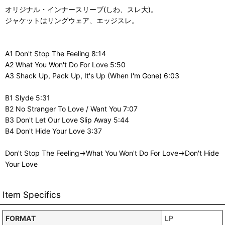
オリジナル・インナースリーブ(しわ、スレ大)。
ジャケットはリングウェア、エッジスレ。
A1 Don't Stop The Feeling 8:14
A2 What You Won't Do For Love 5:50
A3 Shack Up, Pack Up, It's Up (When I'm Gone) 6:03
B1 Slyde 5:31
B2 No Stranger To Love / Want You 7:07
B3 Don't Let Our Love Slip Away 5:44
B4 Don't Hide Your Love 3:37
Don't Stop The Feeling→What You Won't Do For Love→Don't Hide
Your Love
Item Specifics
FORMAT
LP