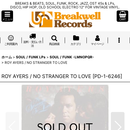
BREAKS & BEATS, SOUL, FUNK, ROCK, JAZZ, OST 45s & LPs,
DISCO, HIP HOP, OLD SCHOOL ELECTRO 12" FOR VINTAGE VINYL.
メニュー
CART
送料・支払い方
ご利用案内
商品検索
カテゴリ
マイページ
法
ホーム
>
SOUL / FUNK LPs
>
SOUL / FUNK -LMNOPQR-
>
ROY AYERS / NO STRANGER TO LOVE
ROY AYERS / NO STRANGER TO LOVE
[
PD-1-6246
]