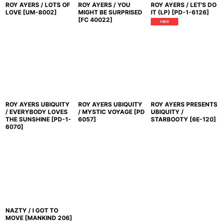
ROY AYERS / LOTS OF
ROY AYERS / YOU
ROY AYERS / LET'S DO
LOVE
[
UM-8002
]
MIGHT BE SURPRISED
IT (LP)
[
PD-1-6126
]
[
FC 40022
]
ROY AYERS UBIQUITY
ROY AYERS UBIQUITY
ROY AYERS PRESENTS
/ EVERYBODY LOVES
/ MYSTIC VOYAGE
[
PD
UBIQUITY /
THE SUNSHINE
[
PD-1-
6057
]
STARBOOTY
[
6E-120
]
6070
]
NAZTY / I GOT TO
MOVE
[
MANKIND 206
]