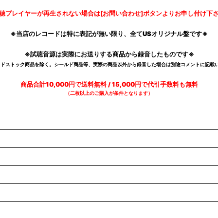
聴プレイヤーが再生されない場合は[お問い合わせ]ボタンよりお申し付け下
※当店のレコードは特に表記が無い限り、全てUSオリジナル盤です※
※試聴音源は実際にお送りする商品から録音したものです※
デッドストック商品を除く。シールド商品等、実際の商品以外から録音した場合は別途コメントに記載い
商品合計10,000円で送料無料 / 15,000円で代引手数料も無料
（二枚以上のご購入が条件となります）