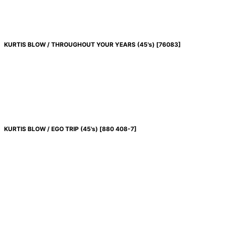
KURTIS BLOW / THROUGHOUT YOUR YEARS (45's)
[
76083
]
KURTIS BLOW / EGO TRIP (45's)
[
880 408-7
]