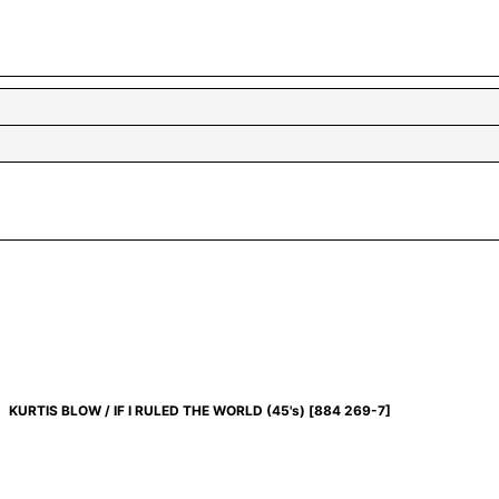
KURTIS BLOW / IF I RULED THE WORLD (45's)
[
884 269-7
]