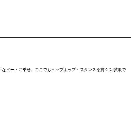
en Glass"バリのド派手なビートに乗せ、ここでもヒップホップ・スタンスを貫くDJ賛歌で