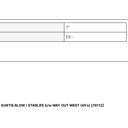
7"
EX--
KURTIS BLOW / STARLIFE b/w WAY OUT WEST (45's)
[
76112
]