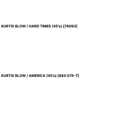
KURTIS BLOW / HARD TIMES (45's)
[
76093
]
KURTIS BLOW / AMERICA (45's)
[
884 079-7
]