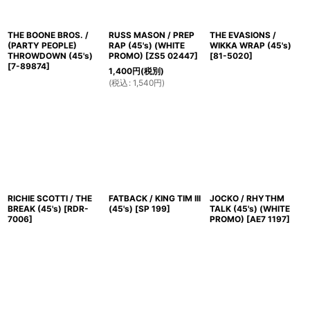
THE BOONE BROS. /
RUSS MASON / PREP
THE EVASIONS /
(PARTY PEOPLE)
RAP (45's) (WHITE
WIKKA WRAP (45's)
THROWDOWN (45's)
PROMO)
[
ZS5 02447
]
[
81-5020
]
[
7-89874
]
1,400
円
(税別)
(
税込
:
1,540
円
)
RICHIE SCOTTI / THE
FATBACK / KING TIM III
JOCKO / RHYTHM
BREAK (45's)
[
RDR-
(45's)
[
SP 199
]
TALK (45's) (WHITE
7006
]
PROMO)
[
AE7 1197
]