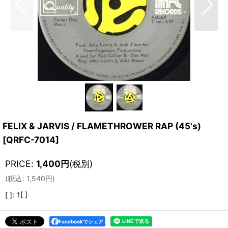
FELIX & JARVIS / FLAMETHROWER RAP (45's)
[
QRFC-7014
]
PRICE
:
1,400
円
(税別)
(
税込
:
1,540
円
)
[ ]
:
1[ ]
Facebookでシェア