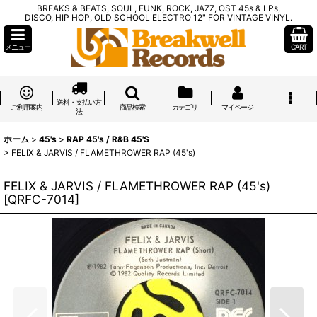
BREAKS & BEATS, SOUL, FUNK, ROCK, JAZZ, OST 45s & LPs,
DISCO, HIP HOP, OLD SCHOOL ELECTRO 12" FOR VINTAGE VINYL.
メニュー
CART
送料・支払い方
ご利用案内
商品検索
カテゴリ
マイページ
法
ホーム
>
45's
>
RAP 45's / R&B 45'S
>
FELIX & JARVIS / FLAMETHROWER RAP (45's)
FELIX & JARVIS / FLAMETHROWER RAP (45's)
[
QRFC-7014
]