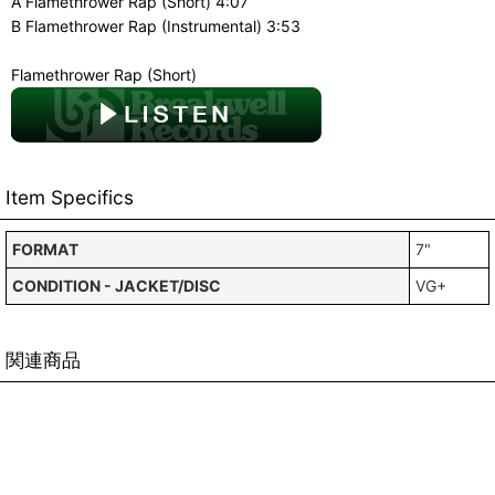
A Flamethrower Rap (Short) 4:07
B Flamethrower Rap (Instrumental) 3:53
Flamethrower Rap (Short)
Item Specifics
FORMAT
7"
CONDITION - JACKET/DISC
VG+
関連商品