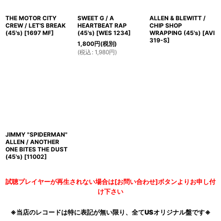
THE MOTOR CITY
SWEET G / A
ALLEN & BLEWITT /
CREW / LET'S BREAK
HEARTBEAT RAP
CHIP SHOP
(45's)
[
1697 MF
]
(45's)
[
WES 1234
]
WRAPPING (45's)
[
AVI
319-S
]
1,800
円
(税別)
(
税込
:
1,980
円
)
JIMMY "SPIDERMAN"
ALLEN / ANOTHER
ONE BITES THE DUST
(45's)
[
11002
]
試聴プレイヤーが再生されない場合は[お問い合わせ]ボタンよりお申し付
け下さい
※当店のレコードは特に表記が無い限り、全てUSオリジナル盤です※