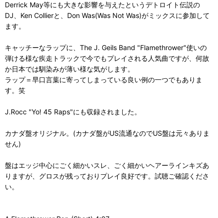
Derrick May等にも大きな影響を与えたというデトロイト伝説の
DJ、Ken Collierと、Don Was(Was Not Was)がミックスに参加して
ます。
キャッチーなラップに、The J. Geils Band "Flamethrower"使いの
弾ける様な疾走トラックで今でもプレイされる人気曲ですが、何故
か日本では馴染みが薄い様な気がします。
ラップ＝早口言葉に寄ってしまっている良い例の一つでもありま
す。笑
J.Rocc "Yo! 45 Raps"にも収録されました。
カナダ盤オリジナル。(カナダ盤がUS流通なのでUS盤は元々ありま
せん)
盤はエッジ中心にごく細かいスレ、ごく細かいヘアーラインキズあ
りますが、グロスが残っておりプレイ良好です。試聴ご確認くださ
い。