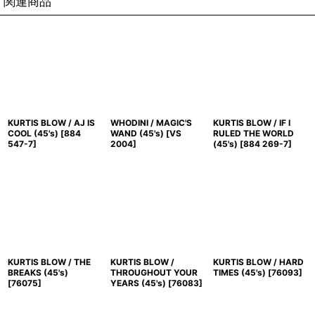
関連商品
KURTIS BLOW / AJ IS
WHODINI / MAGIC'S
KURTIS BLOW / IF I
COOL (45's)
[
884
WAND (45's)
[
VS
RULED THE WORLD
547-7
]
2004
]
(45's)
[
884 269-7
]
KURTIS BLOW / THE
KURTIS BLOW /
KURTIS BLOW / HARD
BREAKS (45's)
THROUGHOUT YOUR
TIMES (45's)
[
76093
]
[
76075
]
YEARS (45's)
[
76083
]