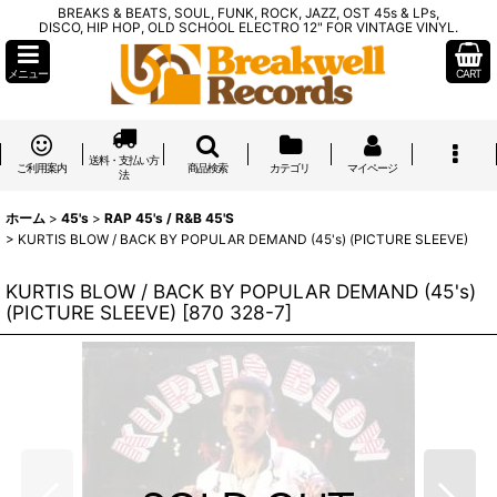
BREAKS & BEATS, SOUL, FUNK, ROCK, JAZZ, OST 45s & LPs,
DISCO, HIP HOP, OLD SCHOOL ELECTRO 12" FOR VINTAGE VINYL.
メニュー
CART
送料・支払い方
ご利用案内
商品検索
カテゴリ
マイページ
法
ホーム
>
45's
>
RAP 45's / R&B 45'S
>
KURTIS BLOW / BACK BY POPULAR DEMAND (45's) (PICTURE SLEEVE)
KURTIS BLOW / BACK BY POPULAR DEMAND (45's)
(PICTURE SLEEVE)
[
870 328-7
]