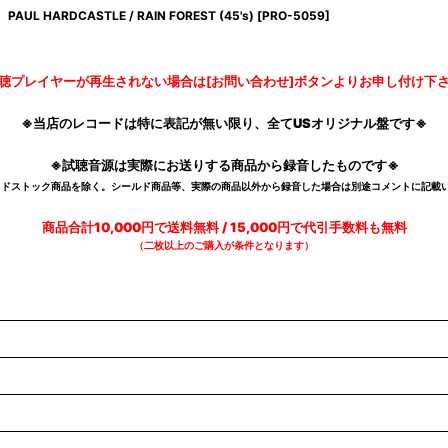
PAUL HARDCASTLE / RAIN FOREST (45's)
[
PRO-5059
]
聴プレイヤーが再生されない場合は[お問い合わせ]ボタンよりお申し付け下
※当店のレコードは特に表記が無い限り、全てUSオリジナル盤です※
※試聴音源は実際にお送りする商品から録音したものです※
デッドストック商品を除く。シールド商品等、実際の商品以外から録音した場合は別途コメントに記載い
商品合計10,000円で送料無料 / 15,000円で代引手数料も無料
（二枚以上のご購入が条件となります）