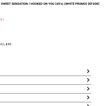
SWEET SENSATION / HOOKED ON YOU (45's) (WHITE PROMO)
[
KF308
]
さい
たします)