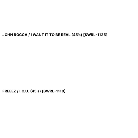
JOHN ROCCA / I WANT IT TO BE REAL (45's)
[
SWRL-1125
]
FREEEZ / I.O.U. (45's)
[
SWRL-1110
]