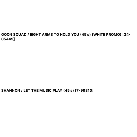
GOON SQUAD / EIGHT ARMS TO HOLD YOU (45's) (WHITE PROMO)
[
34-
05449
]
SHANNON / LET THE MUSIC PLAY (45's)
[
7-99810
]