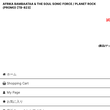
AFRIKA BAMBAATAA & THE SOUL SONIC FORCE / PLANET ROCK
(PROMO)
[
TB-823
]
試
(新品/
ホーム
Shopping Cart
My Page
お気に入り