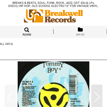
BREAKS & BEATS, SOUL, FUNK, ROCK, JAZZ, OST 45s & LPs,
DISCO, HIP HOP, OLD SCHOOL ELECTRO 12" FOR VINTAGE VINYL.
商品検索
カテゴリ
LL (45's)