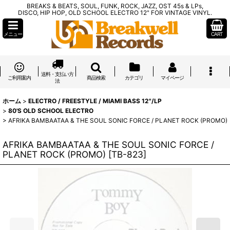
BREAKS & BEATS, SOUL, FUNK, ROCK, JAZZ, OST 45s & LPs,
DISCO, HIP HOP, OLD SCHOOL ELECTRO 12" FOR VINTAGE VINYL.
メニュー
CART
送料・支払い方
ご利用案内
商品検索
カテゴリ
マイページ
法
ホーム
>
ELECTRO / FREESTYLE / MIAMI BASS 12"/LP
>
80'S OLD SCHOOL ELECTRO
>
AFRIKA BAMBAATAA & THE SOUL SONIC FORCE / PLANET ROCK (PROMO)
AFRIKA BAMBAATAA & THE SOUL SONIC FORCE /
PLANET ROCK (PROMO)
[
TB-823
]