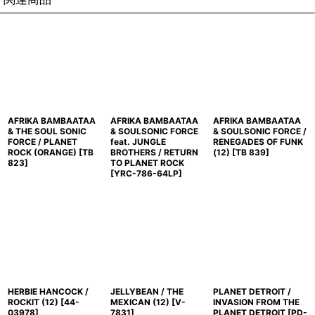
AFRIKA BAMBAATAA
AFRIKA BAMBAATAA
AFRIKA BAMBAATAA
& THE SOUL SONIC
& SOULSONIC FORCE
& SOULSONIC FORCE /
FORCE / PLANET
feat. JUNGLE
RENEGADES OF FUNK
ROCK (ORANGE)
[
TB
BROTHERS / RETURN
(12)
[
TB 839
]
823
]
TO PLANET ROCK
[
YRC-786-64LP
]
HERBIE HANCOCK /
JELLYBEAN / THE
PLANET DETROIT /
ROCKIT (12)
[
44-
MEXICAN (12)
[
V-
INVASION FROM THE
03978
]
7831
]
PLANET DETROIT
[
PD-