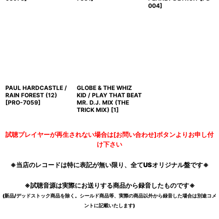
004
]
PAUL HARDCASTLE /
GLOBE & THE WHIZ
RAIN FOREST (12)
KID / PLAY THAT BEAT
[
PRO-7059
]
MR. D.J. MIX (THE
TRICK MIX)
[
1
]
試聴プレイヤーが再生されない場合は[お問い合わせ]ボタンよりお申し付
け下さい
※当店のレコードは特に表記が無い限り、全てUSオリジナル盤です※
※試聴音源は実際にお送りする商品から録音したものです※
(新品/デッドストック商品を除く。シールド商品等、実際の商品以外から録音した場合は別途コメ
ントに記載いたします)