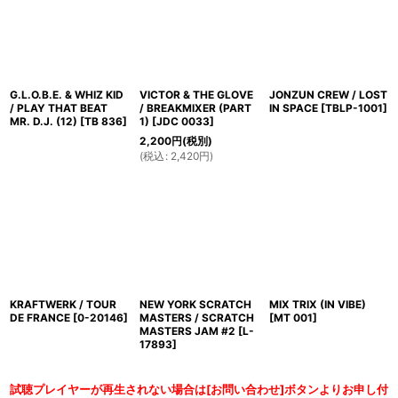
G.L.O.B.E. & WHIZ KID
VICTOR & THE GLOVE
JONZUN CREW / LOST
/ PLAY THAT BEAT
/ BREAKMIXER (PART
IN SPACE
[
TBLP-1001
]
MR. D.J. (12)
[
TB 836
]
1)
[
JDC 0033
]
2,200
円
(税別)
(
税込
:
2,420
円
)
KRAFTWERK / TOUR
NEW YORK SCRATCH
MIX TRIX (IN VIBE)
DE FRANCE
[
0-20146
]
MASTERS / SCRATCH
[
MT 001
]
MASTERS JAM #2
[
L-
17893
]
試聴プレイヤーが再生されない場合は[お問い合わせ]ボタンよりお申し付