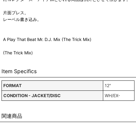
片面プレス。
レーベル書き込み。
A Play That Beat Mr. D.J. Mix (The Trick Mix)
(The Trick Mix)
Item Specifics
FORMAT
12"
CONDITION - JACKET/DISC
WH/EX-
関連商品