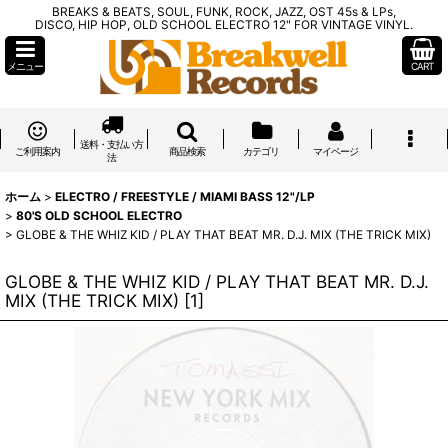
BREAKS & BEATS, SOUL, FUNK, ROCK, JAZZ, OST 45s & LPs,
DISCO, HIP HOP, OLD SCHOOL ELECTRO 12" FOR VINTAGE VINYL.
メニュー
CART
送料・支払い方
ご利用案内
商品検索
カテゴリ
マイページ
法
ホーム
>
ELECTRO / FREESTYLE / MIAMI BASS 12"/LP
>
80'S OLD SCHOOL ELECTRO
>
GLOBE & THE WHIZ KID / PLAY THAT BEAT MR. D.J. MIX (THE TRICK MIX)
GLOBE & THE WHIZ KID / PLAY THAT BEAT MR. D.J.
MIX (THE TRICK MIX)
[
1
]