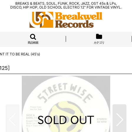
BREAKS & BEATS, SOUL, FUNK, ROCK, JAZZ, OST 45s & LPs,
DISCO, HIP HOP, OLD SCHOOL ELECTRO 12" FOR VINTAGE VINYL.
商品検索
カテゴリ
T IT TO BE REAL (45's)
125
]