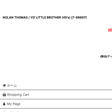
NOLAN THOMAS / YO' LITTLE BROTHER (45's)
[
7-99697
]
試
(新品/
ホーム
Shopping Cart
My Page