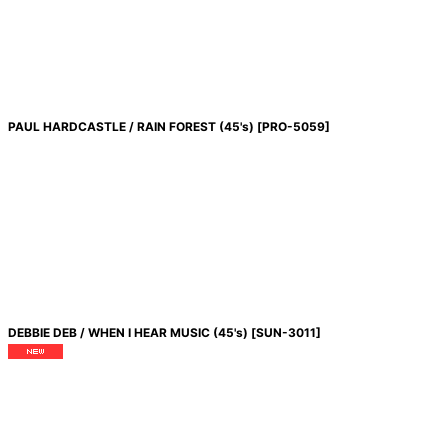
PAUL HARDCASTLE / RAIN FOREST (45's)
[
PRO-5059
]
DEBBIE DEB / WHEN I HEAR MUSIC (45's)
[
SUN-3011
]