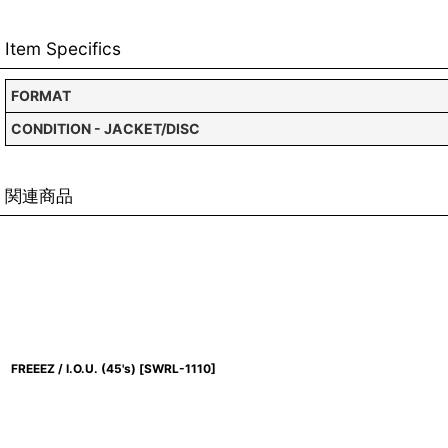
Item Specifics
FORMAT
CONDITION - JACKET/DISC
関連商品
FREEEZ / I.O.U. (45's)
[
SWRL-1110
]