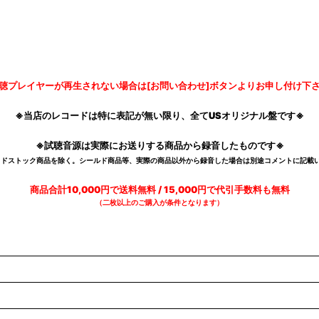
聴プレイヤーが再生されない場合は[お問い合わせ]ボタンよりお申し付け下
※当店のレコードは特に表記が無い限り、全てUSオリジナル盤です※
※試聴音源は実際にお送りする商品から録音したものです※
デッドストック商品を除く。シールド商品等、実際の商品以外から録音した場合は別途コメントに記載い
商品合計10,000円で送料無料 / 15,000円で代引手数料も無料
（二枚以上のご購入が条件となります）