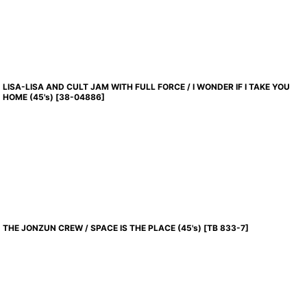
LISA-LISA AND CULT JAM WITH FULL FORCE / I WONDER IF I TAKE YOU
HOME (45's)
[
38-04886
]
THE JONZUN CREW / SPACE IS THE PLACE (45's)
[
TB 833-7
]