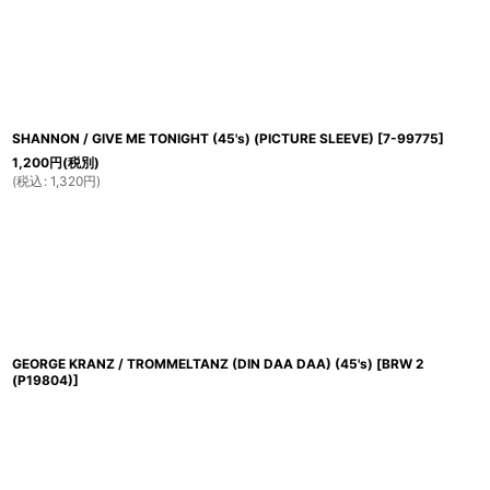
SHANNON / GIVE ME TONIGHT (45's) (PICTURE SLEEVE)
[
7-99775
]
1,200
円
(税別)
(
税込
:
1,320
円
)
GEORGE KRANZ / TROMMELTANZ (DIN DAA DAA) (45's)
[
BRW 2
(P19804)
]