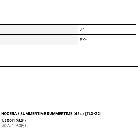
7"
EX-
NOCERA / SUMMERTIME SUMMERTIME (45's)
[
7LX-22
]
1,800
円
(税別)
(
税込
:
1,980
円
)