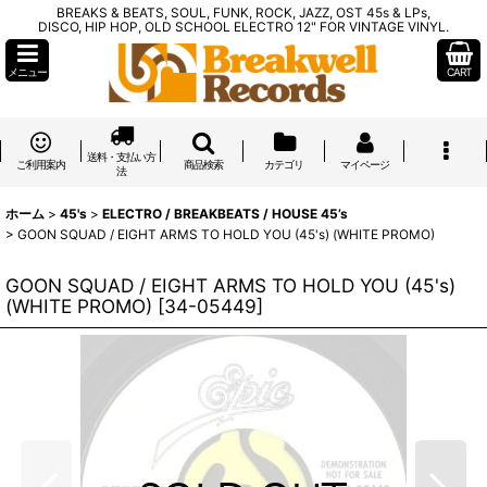
BREAKS & BEATS, SOUL, FUNK, ROCK, JAZZ, OST 45s & LPs,
DISCO, HIP HOP, OLD SCHOOL ELECTRO 12" FOR VINTAGE VINYL.
メニュー
CART
送料・支払い方
ご利用案内
商品検索
カテゴリ
マイページ
法
ホーム
>
45's
>
ELECTRO / BREAKBEATS / HOUSE 45’s
>
GOON SQUAD / EIGHT ARMS TO HOLD YOU (45's) (WHITE PROMO)
GOON SQUAD / EIGHT ARMS TO HOLD YOU (45's)
(WHITE PROMO)
[
34-05449
]