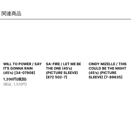
関連商品
WILL TO POWER / SAY
SA-FIRE / LET ME BE
CINDY MIZELLE / THIS
IT'S GONNA RAIN
THE ONE (45's)
COULD BE THE NIGHT
(45's)
[
34-07908
]
(PICTURE SLEEVE)
(45's) (PICTURE
[
872 502-7
]
SLEEVE)
[
7-89635
]
1,200
円
(税別)
(
税込
:
1,320
円
)