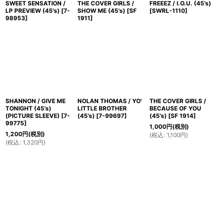
SWEET SENSATION /
THE COVER GIRLS /
FREEEZ / I.O.U. (45's)
LP PREVIEW (45's)
[
7-
SHOW ME (45's)
[
SF
[
SWRL-1110
]
98953
]
1911
]
SHANNON / GIVE ME
NOLAN THOMAS / YO'
THE COVER GIRLS /
TONIGHT (45's)
LITTLE BROTHER
BECAUSE OF YOU
(PICTURE SLEEVE)
[
7-
(45's)
[
7-99697
]
(45's)
[
SF 1914
]
99775
]
1,000
円
(税別)
1,200
円
(税別)
(
税込
:
1,100
円
)
(
税込
:
1,320
円
)