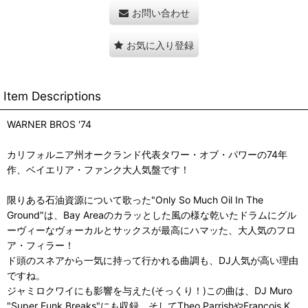
お問い合わせ
お気に入り登録
Item Descriptions
WARNER BROS '74
カリフォルニア州オークランド代表タワー・オブ・パワーの74年
作、ベイエリア・ファンク大人気盤です！
限りある石油資源について歌った"Only So Much Oil In The
Ground"は、Bay Areaのカラッとした風の様な乾いたドラムにグル
ーヴィーなヴォーカルとサックスが最高にハマッた、大人気のフロ
ア・フィラー！
ド頭のスネアから一気に持って行かれる曲調も、DJ人気が高い理由
ですね。
ジャミロクワイにも影響を与えた(そっくり！)この曲は、DJ Muro
"Super Funk Breaks"にも収録。そしてTheo ParrishやFrancois K