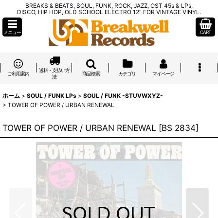
BREAKS & BEATS, SOUL, FUNK, ROCK, JAZZ, OST 45s & LPs,
DISCO, HIP HOP, OLD SCHOOL ELECTRO 12" FOR VINTAGE VINYL.
メニュー
CART
送料・支払い方
ご利用案内
商品検索
カテゴリ
マイページ
法
ホーム
>
SOUL / FUNK LPs
>
SOUL / FUNK -STUVWXYZ-
>
TOWER OF POWER / URBAN RENEWAL
TOWER OF POWER / URBAN RENEWAL
[
BS 2834
]