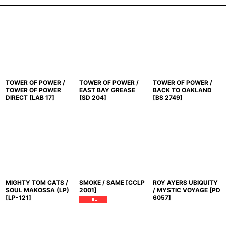
TOWER OF POWER /
TOWER OF POWER /
TOWER OF POWER /
TOWER OF POWER
EAST BAY GREASE
BACK TO OAKLAND
DIRECT
[
LAB 17
]
[
SD 204
]
[
BS 2749
]
MIGHTY TOM CATS /
SMOKE / SAME
[
CCLP
ROY AYERS UBIQUITY
SOUL MAKOSSA (LP)
2001
]
/ MYSTIC VOYAGE
[
PD
[
LP-121
]
6057
]