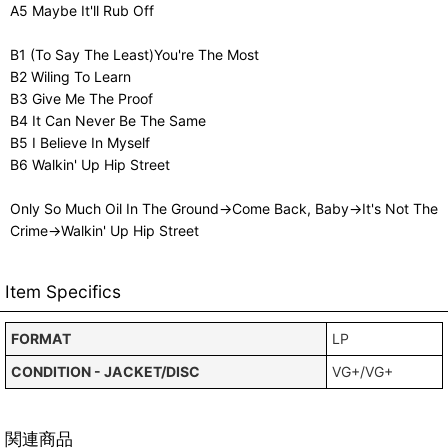
A5 Maybe It'll Rub Off
B1 (To Say The Least)You're The Most
B2 Wiling To Learn
B3 Give Me The Proof
B4 It Can Never Be The Same
B5 I Believe In Myself
B6 Walkin' Up Hip Street
Only So Much Oil In The Ground→Come Back, Baby→It's Not The
Crime→Walkin' Up Hip Street
Item Specifics
FORMAT
LP
CONDITION - JACKET/DISC
VG+/VG+
関連商品