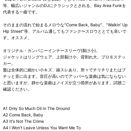
等、幅広いジャンルのDJにクラシックとされる、Bay Area Funkを
代表する一曲です。
そのままの流れで始まるメロウな"Come Back, Baby"、"Walkin' Up
Hip Street"等、アルバム通してもファンク〜スロウととても良いで
す。オススメ。
オリジナル・カンパニーインナースリーヴ(裂け小)。
ジャケットはリングウェア、上部裂け小、背割れ大。プロモステッ
カー。
盤は全体的に細かい小キズ、線スレあり。所々でチリチリまたはプ
チッと音に出ます。音圧が高いのでアッパーな楽曲は気にならない
と思いますが、静かな楽曲はノイズが立つ箇所があります。試聴ご
確認ください。
A1 Only So Much Oil In The Ground
A2 Come Back, Baby
A3 It's Not The Crime
A4 I Won't Leave Unless You Want Me To