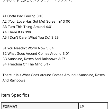
A1 Gotta Bad Feeling 3:10
A2 (Your Love Has Got Me) Screamin' 3:00
A3 Turn This Thing Around 4:01
A4 There It Is 3:06
A5 I Don't Care (What You Do) 3:29
B1 You Needn't Worry Now 5:04
B2 What Goes Around Comes Around 3:01
B3 Sunshine, Roses And Rainbows 3:27
B4 Freedom Of The Mind 5:17
There It Is→What Goes Around Comes Around→Sunshine, Roses
And Rainbows
Item Specifics
FORMAT
LP