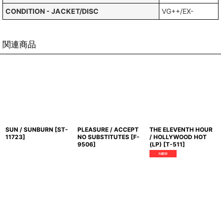
CONDITION - JACKET/DISC
VG++/EX-
関連商品
SUN / SUNBURN
[
ST-
PLEASURE / ACCEPT
THE ELEVENTH HOUR
11723
]
NO SUBSTITUTES
[
F-
/ HOLLYWOOD HOT
9506
]
(LP)
[
T-511
]