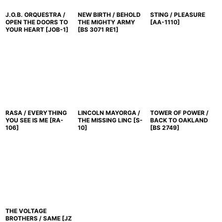
J.O.B. ORQUESTRA /
NEW BIRTH / BEHOLD
STING / PLEASURE
OPEN THE DOORS TO
THE MIGHTY ARMY
[
AA-1110
]
YOUR HEART
[
JOB-1
]
[
BS 3071 RE1
]
RASA / EVERYTHING
LINCOLN MAYORGA /
TOWER OF POWER /
YOU SEE IS ME
[
RA-
THE MISSING LINC
[
S-
BACK TO OAKLAND
106
]
10
]
[
BS 2749
]
THE VOLTAGE
BROTHERS / SAME
[
JZ