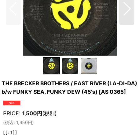
THE BRECKER BROTHERS / EAST RIVER (LA-DI-DA)
b/w FUNKY SEA, FUNKY DEW (45's)
[
AS 0365
]
PRICE
:
1,500
円
(税別)
(
税込
:
1,650
円
)
[ ]
:
1[ ]