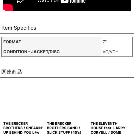
Item Specifics
FORMAT
7"
CONDITION - JACKET/DISC
VG/VG+
関連商品
THE BRECKER
THE BRECKER
THE ELEVENTH
BROTHERS / SNEAKIN'
BROTHERS BAND /
HOUSE feat. LARRY
UP BEHIND YOU b/w
SLICK STUFF (45's)
CORYELL / SOME