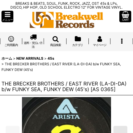
BREAKS & BEATS, SOUL, FUNK, ROCK, JAZZ, OST 45s & LPs,
DISCO, HIP HOP, OLD SCHOOL ELECTRO 12" FOR VINTAGE VINYL.
メニュー
CART
送料・支払い方
ご利用案内
商品検索
カテゴリ
マイページ
法
ホーム
>
NEW ARRIVALS
>
45s
>
THE BRECKER BROTHERS / EAST RIVER (LA-DI-DA) b/w FUNKY SEA,
FUNKY DEW (45's)
THE BRECKER BROTHERS / EAST RIVER (LA-DI-DA)
b/w FUNKY SEA, FUNKY DEW (45's)
[
AS 0365
]