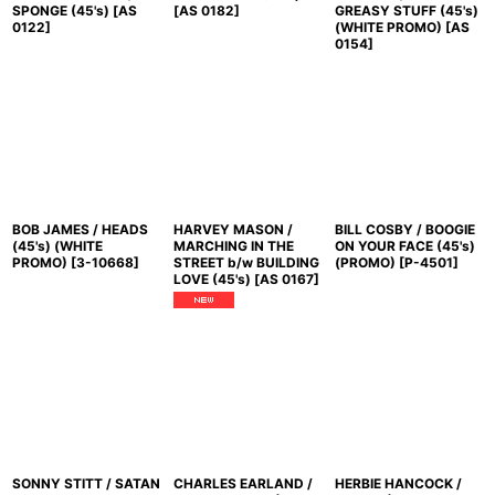
SPONGE (45's)
[
AS
[
AS 0182
]
GREASY STUFF (45's)
0122
]
(WHITE PROMO)
[
AS
0154
]
BOB JAMES / HEADS
HARVEY MASON /
BILL COSBY / BOOGIE
(45's) (WHITE
MARCHING IN THE
ON YOUR FACE (45's)
PROMO)
[
3-10668
]
STREET b/w BUILDING
(PROMO)
[
P-4501
]
LOVE (45's)
[
AS 0167
]
SONNY STITT / SATAN
CHARLES EARLAND /
HERBIE HANCOCK /