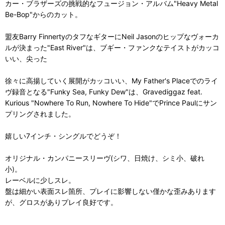
カー・ブラザーズの挑戦的なフュージョン・アルバム"Heavy Metal
Be-Bop"からのカット。
盟友Barry FinnertyのタフなギターにNeil Jasonのヒップなヴォーカ
ルが決まった"East River"は、ブギー・ファンクなテイストがカッコ
いい、尖った
徐々に高揚していく展開がカッコいい、My Father's Placeでのライ
ヴ録音となる"Funky Sea, Funky Dew"は、Gravediggaz feat.
Kurious "Nowhere To Run, Nowhere To Hide"でPrince Paulにサン
プリングされました。
嬉しい7インチ・シングルでどうぞ！
オリジナル・カンパニースリーヴ(シワ、日焼け、シミ小、破れ
小)。
レーベルに少しスレ。
盤は細かい表面スレ箇所、プレイに影響しない僅かな歪みあります
が、グロスがありプレイ良好です。