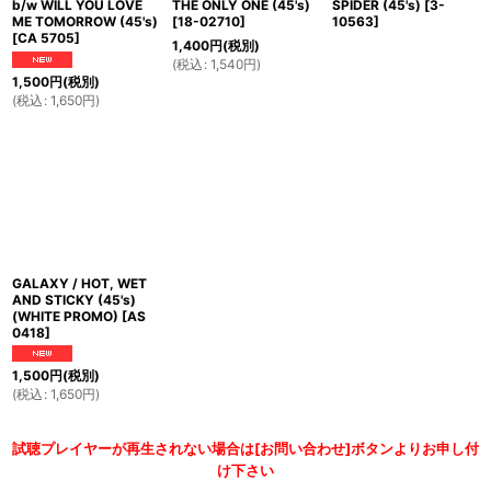
b/w WILL YOU LOVE
THE ONLY ONE (45's)
SPIDER (45's)
[
3-
ME TOMORROW (45's)
[
18-02710
]
10563
]
[
CA 5705
]
1,400
円
(税別)
(
税込
:
1,540
円
)
1,500
円
(税別)
(
税込
:
1,650
円
)
GALAXY / HOT, WET
AND STICKY (45's)
(WHITE PROMO)
[
AS
0418
]
1,500
円
(税別)
(
税込
:
1,650
円
)
試聴プレイヤーが再生されない場合は[お問い合わせ]ボタンよりお申し付
け下さい