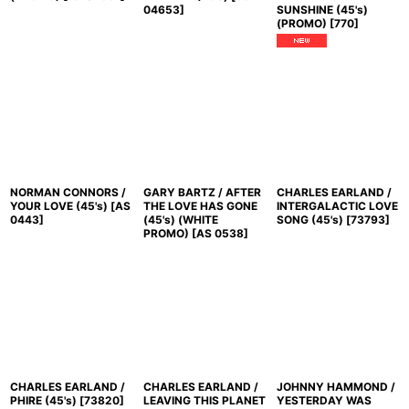
04653
]
SUNSHINE (45's)
(PROMO)
[
770
]
NORMAN CONNORS /
GARY BARTZ / AFTER
CHARLES EARLAND /
YOUR LOVE (45's)
[
AS
THE LOVE HAS GONE
INTERGALACTIC LOVE
0443
]
(45's) (WHITE
SONG (45's)
[
73793
]
PROMO)
[
AS 0538
]
CHARLES EARLAND /
CHARLES EARLAND /
JOHNNY HAMMOND /
PHIRE (45's)
[
73820
]
LEAVING THIS PLANET
YESTERDAY WAS