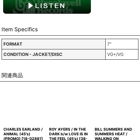
Item Specifics
FORMAT
7"
CONDITION - JACKET/DISC
VG+/VG
関連商品
CHARLES EARLAND /
ROY AYERS / IN THE
BILL SUMMERS AND
ANIMAL (45's)
DARK b/w LOVE IS IN
SUMMERS HEAT /
(PROMO)
[
18-02881
]
THE FEEL (45's)
[
38-
WALKING ON