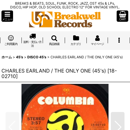
BREAKS & BEATS, SOUL, FUNK, ROCK, JAZZ, OST 45s & LPs,
DISCO, HIP HOP, OLD SCHOOL ELECTRO 12" FOR VINTAGE VINYL.
メニュー
CART
送料・支払い方
ご利用案内
商品検索
カテゴリ
マイページ
法
ホーム
>
45's
>
DISCO 45's
>
CHARLES EARLAND / THE ONLY ONE (45's)
CHARLES EARLAND / THE ONLY ONE (45's)
[
18-
02710
]