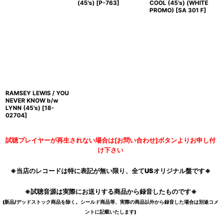
(45's)
[
P-763
]
COOL (45's) (WHITE
PROMO)
[
SA 301 F
]
RAMSEY LEWIS / YOU
NEVER KNOW b/w
LYNN (45's)
[
18-
02704
]
試聴プレイヤーが再生されない場合は[お問い合わせ]ボタンよりお申し付
け下さい
※当店のレコードは特に表記が無い限り、全てUSオリジナル盤です※
※試聴音源は実際にお送りする商品から録音したものです※
(新品/デッドストック商品を除く。シールド商品等、実際の商品以外から録音した場合は別途コメ
ントに記載いたします)