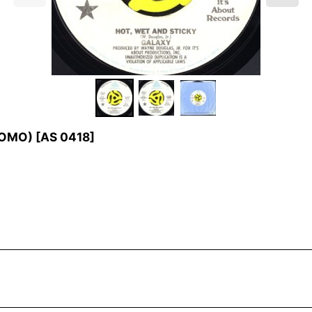
ROMO)
[
AS 0418
]