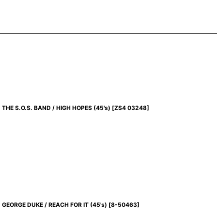
THE S.O.S. BAND / HIGH HOPES (45's)
[
ZS4 03248
]
GEORGE DUKE / REACH FOR IT (45's)
[
8-50463
]