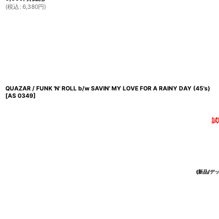
(
税込
:
6,380
円
)
QUAZAR / FUNK 'N' ROLL b/w SAVIN' MY LOVE FOR A RAINY DAY (45's)
[
AS 0349
]
試
(新品/