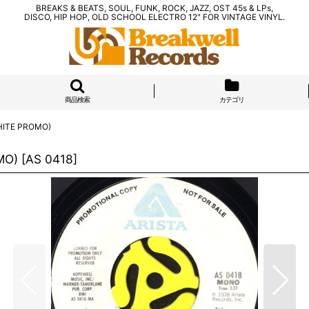
BREAKS & BEATS, SOUL, FUNK, ROCK, JAZZ, OST 45s & LPs,
DISCO, HIP HOP, OLD SCHOOL ELECTRO 12" FOR VINTAGE VINYL.
商品検索
カテゴリ
WHITE PROMO)
MO)
[
AS 0418
]