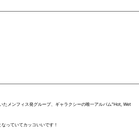
 Jr.が率いたメンフィス発グループ、ギャラクシーの唯一アルバム"Hot, Wet
となっていてカッコいいです！