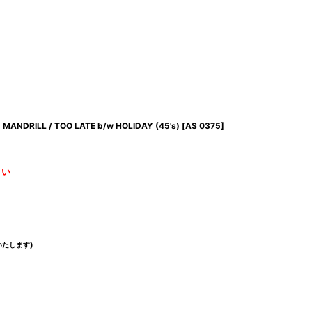
MANDRILL / TOO LATE b/w HOLIDAY (45's)
[
AS 0375
]
さい
たします)