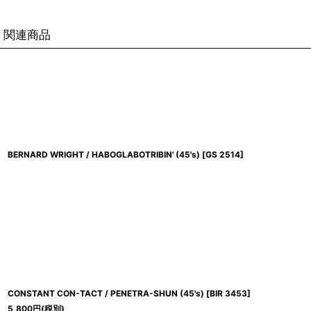
関連商品
BERNARD WRIGHT / HABOGLABOTRIBIN' (45's)
[
GS 2514
]
CONSTANT CON-TACT / PENETRA-SHUN (45's)
[
BIR 3453
]
5,800
円
(税別)