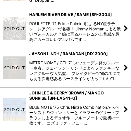
G "Droppin'…
HARLEM RIVER DRIVE / SAME
[
SR-3004
]
ROULETTE '71 Eddie PalmieriによるNY産ラテ
ン・レアグルーヴ名盤！ Jimmy Normanによる渋
いヴォーカルと全編に亘るハーレムの土着感が最
高にカッコいいアルバムです…
JAYSON LINDH / RAMADAN
[
DIX 3000
]
METRONOME / CTI '71 スウェーデン発のフルー
ト奏者、ジェイソン・リンドによるファンキーな
レアグルーヴ人気盤。 ブレイクビーツ物のネタで
もある疾走感あるベースラインがカッコいい"L…
JOHN LEE & GERRY BROWN / MANGO
SUNRISE
[
BN-LA541-G
]
BLUE NOTE '75 Chris Hinze Combinationからベ
ーシストのジョン・リーとドラマーのゲリー・ブ
ラウンによるデュオ作、ブルーノートで最初の一
枚です。 コズミック・フュー…