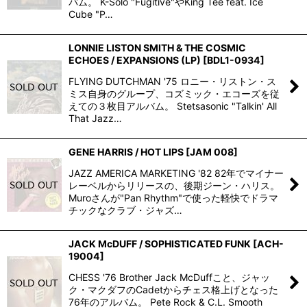
バム。 K-Solo "Fugitive"やKing Tee feat. Ice
Cube "P…
LONNIE LISTON SMITH & THE COSMIC
ECHOES / EXPANSIONS (LP)
[
BDL1-0934
]
FLYING DUTCHMAN '75 ロニー・リストン・ス
ミス自身のグループ、コズミック・エコーズを従
えての３枚目アルバム。 Stetsasonic "Talkin' All
That Jazz…
GENE HARRIS / HOT LIPS
[
JAM 008
]
JAZZ AMERICA MARKETING '82 82年でマイナー
レーベルからリリースの、後期ジーン・ハリス。
Muroさんが"Pan Rhythm"で使った軽快でドラマ
チックなクラブ・ジャズ…
JACK McDUFF / SOPHISTICATED FUNK
[
ACH-
19004
]
CHESS '76 Brother Jack McDuffこと、ジャッ
ク・マクダフのCadetからチェス格上げとなった
76年のアルバム。 Pete Rock & C.L. Smooth