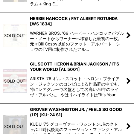
ラム＋King E…
HERBIE HANCOCK / FAT ALBERT ROTUNDA
[
WS 1834
]
WARNER BROS. '69 ハービー・ハンコックがブル
ー・ノートからワーナーへ移籍した最初の一枚。
元々Bill Cosby以前のファット・アルバート・シ
ョウのTV用に制作されたアル…
GIL SCOTT-HERON & BRIAN JACKSON / IT'S
YOUR WORLD
[
AL 5001
]
ARISTA '76 ギル・スコット・ヘロン＋ブライア
ン・ジャクソンのコンビによる作品群の中でも、
特にレアグルーヴ名盤として名高い76年のライ
ヴ・アルバム。 やはりハイライトは"It's Your…
GROVER WASHINGTON JR. / FEELS SO GOOD
(LP)
[
KU-24 S1
]
KUDU '75 グローヴァー・ワシントンJRのクド
ゥ/CTI時代後期のフュージョン・ファンク・アル