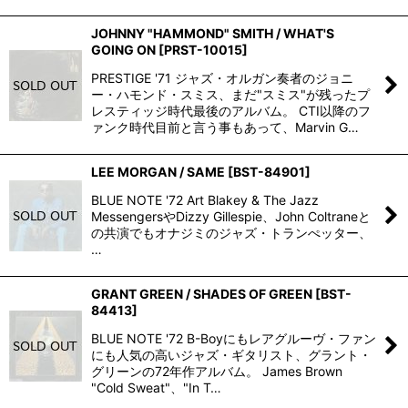
JOHNNY "HAMMOND" SMITH / WHAT'S
GOING ON
[
PRST-10015
]
PRESTIGE '71 ジャズ・オルガン奏者のジョニ
ー・ハモンド・スミス、まだ"スミス"が残ったプ
レスティッジ時代最後のアルバム。 CTI以降のフ
ァンク時代目前と言う事もあって、Marvin G…
LEE MORGAN / SAME
[
BST-84901
]
BLUE NOTE '72 Art Blakey & The Jazz
MessengersやDizzy Gillespie、John Coltraneと
の共演でもオナジミのジャズ・トランぺッター、
…
GRANT GREEN / SHADES OF GREEN
[
BST-
84413
]
BLUE NOTE '72 B-Boyにもレアグルーヴ・ファン
にも人気の高いジャズ・ギタリスト、グラント・
グリーンの72年作アルバム。 James Brown
"Cold Sweat"、"In T…