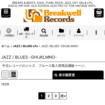
BREAKS & BEATS, SOUL, FUNK, ROCK, JAZZ, OST 45s & LPs,
DISCO, HIP HOP, OLD SCHOOL ELECTRO 12" FOR VINTAGE VINYL.
メニュー
CART
送料・支払い方
ご利用案内
商品検索
カテゴリ
マイページ
法
ホーム
>
JAZZ / BLUES LPs
>
JAZZ / BLUES -GHIJKLMNO-
JAZZ / BLUES -GHIJKLMNO-
中古レコードのジャズ、ブルース新入荷商品通販ページ。
表示順変更
閉じる
162
件
表示数
:
1
2
3
次
»
在庫あり