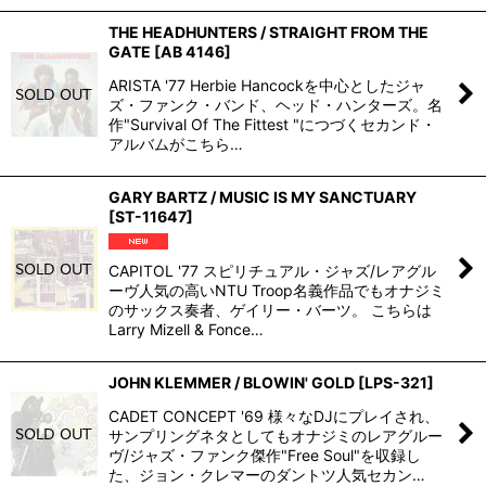
THE HEADHUNTERS / STRAIGHT FROM THE
GATE
[
AB 4146
]
ARISTA '77 Herbie Hancockを中心としたジャ
ズ・ファンク・バンド、ヘッド・ハンターズ。名
作"Survival Of The Fittest "につづくセカンド・
アルバムがこちら…
GARY BARTZ / MUSIC IS MY SANCTUARY
[
ST-11647
]
CAPITOL '77 スピリチュアル・ジャズ/レアグル
ーヴ人気の高いNTU Troop名義作品でもオナジミ
のサックス奏者、ゲイリー・バーツ。 こちらは
Larry Mizell & Fonce…
JOHN KLEMMER / BLOWIN' GOLD
[
LPS-321
]
CADET CONCEPT '69 様々なDJにプレイされ、
サンプリングネタとしてもオナジミのレアグルー
ヴ/ジャズ・ファンク傑作"Free Soul"を収録し
た、ジョン・クレマーのダントツ人気セカン…