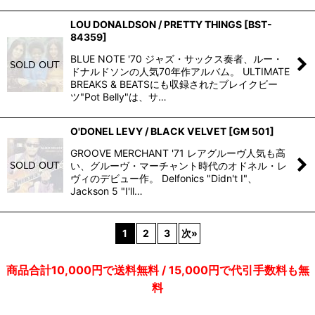
LOU DONALDSON / PRETTY THINGS
[
BST-
84359
]
BLUE NOTE '70 ジャズ・サックス奏者、ルー・
ドナルドソンの人気70年作アルバム。 ULTIMATE
BREAKS & BEATSにも収録されたブレイクビー
ツ"Pot Belly"は、サ…
O'DONEL LEVY / BLACK VELVET
[
GM 501
]
GROOVE MERCHANT '71 レアグルーヴ人気も高
い、グルーヴ・マーチャント時代のオドネル・レ
ヴィのデビュー作。 Delfonics "Didn't I"、
Jackson 5 "I'll…
1
2
3
次
»
商品合計10,000円で送料無料 / 15,000円で代引手数料も無
料