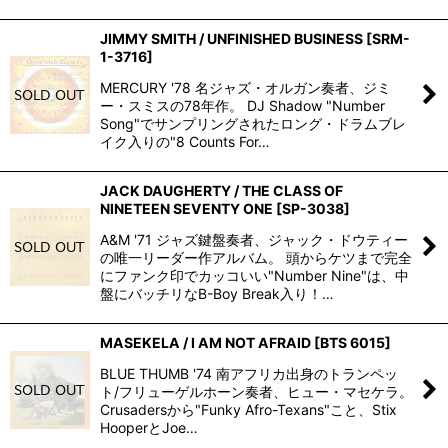
JIMMY SMITH / UNFINISHED BUSINESS
[
SRM-
1-3716
]
MERCURY '78 名ジャズ・オルガン奏者、ジミ
ー・スミスの78年作。 DJ Shadow "Number
Song"でサンプリングされたロング・ドラムブレ
イク入りの"8 Counts For…
JACK DAUGHERTY / THE CLASS OF
NINETEEN SEVENTY ONE
[
SP-3038
]
A&M '71 ジャズ鍵盤奏者、ジャック・ドウティー
の唯一リーダー作アルバム。 頭からケツまで完全
にファンク印でカッコいい"Number Nine"は、中
盤にバッチリなB-Boy Break入り！…
MASEKELA / I AM NOT AFRAID
[
BTS 6015
]
BLUE THUMB '74 南アフリカ出身のトランペッ
ト/フリューゲルホーン奏者、ヒュー・マセケラ。
Crusadersから"Funky Afro-Texans"こと、Stix
HooperとJoe…