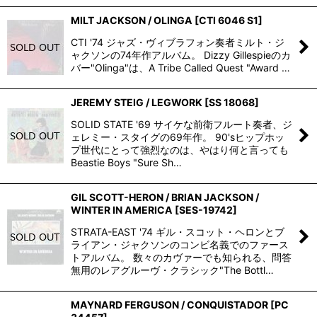
MILT JACKSON / OLINGA
[
CTI 6046 S1
]
CTI '74 ジャズ・ヴィブラフォン奏者ミルト・ジ
ャクソンの74年作アルバム。 Dizzy Gillespieのカ
バー"Olinga"は、A Tribe Called Quest "Award …
JEREMY STEIG / LEGWORK
[
SS 18068
]
SOLID STATE '69 サイケな前衛フルート奏者、ジ
ェレミー・スタイグの69年作。 90'sヒップホッ
プ世代にとって強烈なのは、やはり何と言っても
Beastie Boys "Sure Sh…
GIL SCOTT-HERON / BRIAN JACKSON /
WINTER IN AMERICA
[
SES-19742
]
STRATA-EAST '74 ギル・スコット・ヘロンとブ
ライアン・ジャクソンのコンビ名義でのファース
トアルバム。 数々のカヴァーでも知られる、問答
無用のレアグルーヴ・クラシック"The Bottl…
MAYNARD FERGUSON / CONQUISTADOR
[
PC