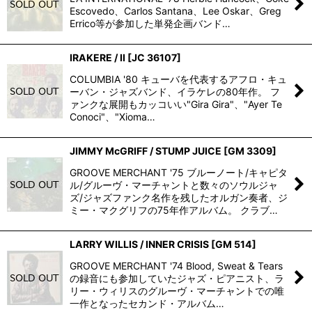
Escovedo、Carlos Santana、Lee Oskar、Greg
Errico等が参加した単発企画バンド…
IRAKERE / II
[
JC 36107
]
COLUMBIA '80 キューバを代表するアフロ・キュ
ーバン・ジャズバンド、イラケレの80年作。 フ
ァンクな展開もカッコいい"Gira Gira"、"Ayer Te
Conoci"、"Xioma…
JIMMY McGRIFF / STUMP JUICE
[
GM 3309
]
GROOVE MERCHANT '75 ブルーノート/キャピタ
ル/グルーヴ・マーチャントと数々のソウルジャ
ズ/ジャズファンク名作を残したオルガン奏者、ジ
ミー・マクグリフの75年作アルバム。 クラブ…
LARRY WILLIS / INNER CRISIS
[
GM 514
]
GROOVE MERCHANT '74 Blood, Sweat & Tears
の録音にも参加していたジャズ・ピアニスト、ラ
リー・ウィリスのグルーヴ・マーチャントでの唯
一作となったセカンド・アルバム…