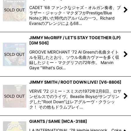
CADET '68 ファンクなジャズ・オルガン奏者、ブ
ラザー・ジャック・マクダフがPrestige/Blue
Noteと跨いだ時代のアルバムの一つ。Richard
Evansのアレンジによる68…
JIMMY McGRIFF / LET'S STAY TOGETHER (LP)
[
GM 506
]
GROOVE MERCHANT '72 Al Greenの名曲タイト
ルを冠したとおり、ソウル名曲カヴァーを多く収
録したジミー・マクグリフの72年作。 Marvin
Gaye "What's Goi…
JIMMY SMITH / ROOT DOWN LIVE!
[
V6-8806
]
VERVE '72 ジミー・スミスの1972年2月8日、ロサ
ンゼルスでのライヴ。Beastie Boysがサンプリン
グした"Root Down"はレアグルーヴ・クラシッ
ク！ その他もドラムブレイ…
GIANTS / SAME
[
MCA-3188
]
LA INTERNATIONAL '78 Herbie Hancock、Coke