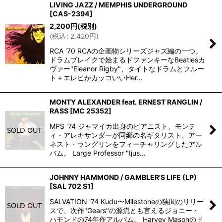
LIVING JAZZ / MEMPHIS UNDERGROUND
並び順
:
[
CAS-2394
]
2,200
円
(税別)
(
税込
:
2,420
円
)
絞り込む
RCA '70 RCAの企画物シリーズジャズ編の一つ。
ドラムブレイクで始まるドファンキーなBeatlesカ
ヴァー"Eleanor Rigby"、タイトなドラムとフルー
ト＋エレピがカッコいいHer…
MONTY ALEXANDER feat. ERNEST RANGLIN /
RASS
[
MC 25352
]
MPS '74 ジャマイカ出身のピアニスト、モンテ
ィ・アレキサンダーが同郷の名ギタリスト、アー
ネスト・ラングリンをフィーチャリングしたアル
バム。 Large Professor "Ijus…
JOHNNY HAMMOND / GAMBLER'S LIFE (LP)
[
SAL 702 S1
]
SALVATION '74 Kudu〜Milestoneの狭間のリリー
スで、次作"Gears"の源流とも言えるジョニー・
ハモンドの74年作アルバム。 Harvey Masonのド