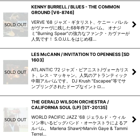
KENNY BURRELL / BLUES - THE COMMON
GROUND
[
V6-8746
]
VERVE '68 ジャズ・ギタリスト、ケニー・バレル
がヴァーヴに残した68年作アルバム。 オナジ
ミ"Burning Spear"の強力なファンク・カヴァーが
人気です！ S.O.U.L.をはじめ様…
LES McCANN / INVITATION TO OPENNESS
[
SD
1603
]
ATLANTIC '72 ジャズ・ピアニスト/ヴォーカリス
ト、レス・マッキャン。人気のアトランティック
中期アルバムです。 DJ Krush "Escapee"等でサ
ンプリングされたドープなイントロ…
THE GERALD WILSON ORCHESTRA /
CALIFORNIA SOUL (LP)
[
ST-20135
]
WORLD PACIFIC JAZZ '68 ジェラルド・ウィル
ソン率いるビッグバンド・オーケストラによるア
ルバム。 Marlena ShawやMarvin Gaye & Tammi
Terrel…