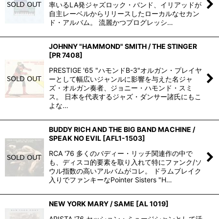
率いるLA発ジャズロック・バンド、イリアッドが
自主レーベルからリリースしたローカルなセカン
ド・アルバム。 流麗かつプログレッシ…
JOHNNY "HAMMOND" SMITH / THE STINGER
[
PR 7408
]
PRESTIGE '65 "ハモンドB-3"オルガン・プレイヤ
ーとして幅広いジャンルに影響を与えた名ジャ
ズ・オルガン奏者、ジョニー・ハモンド・スミ
ス。 日本を代表するジャズ・ダンサー諸氏にもこ
よな…
BUDDY RICH AND THE BIG BAND MACHINE /
SPEAK NO EVIL
[
AFL1-1503
]
RCA '76 多くのバディー・リッチ関連作の中で
も、ディスコ的要素を取り入れて特にファンク/ソ
ウル指数の高いアルバムがコレ。 ドラムブレイク
入りでファンキーなPointer Sisters "H…
NEW YORK MARY / SAME
[
AL 1019
]
ARISTA '76 セッション・ミュージシャンとして活