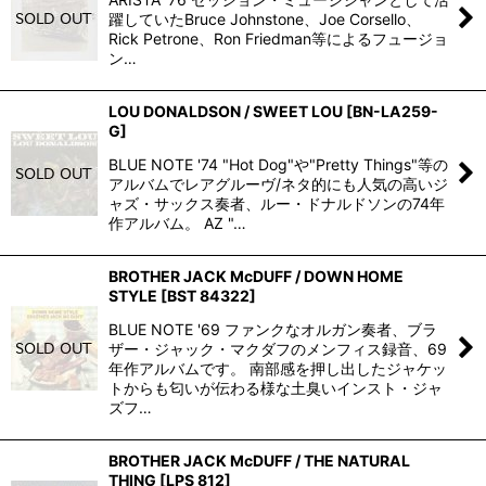
躍していたBruce Johnstone、Joe Corsello、
Rick Petrone、Ron Friedman等によるフュージョ
ン…
LOU DONALDSON / SWEET LOU
[
BN-LA259-
G
]
BLUE NOTE '74 "Hot Dog"や"Pretty Things"等の
アルバムでレアグルーヴ/ネタ的にも人気の高いジ
ャズ・サックス奏者、ルー・ドナルドソンの74年
作アルバム。 AZ "…
BROTHER JACK McDUFF / DOWN HOME
STYLE
[
BST 84322
]
BLUE NOTE '69 ファンクなオルガン奏者、ブラ
ザー・ジャック・マクダフのメンフィス録音、69
年作アルバムです。 南部感を押し出したジャケッ
トからも匂いが伝わる様な土臭いインスト・ジャ
ズフ…
BROTHER JACK McDUFF / THE NATURAL
THING
[
LPS 812
]