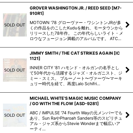
GROVER WASHINGTON JR. / REED SEED
[
M7-
910R1
]
MOTOWN '78 グローヴァー・ワシントンJRが多
くの作品をのこしたKuduを離れ、モータウンから
リリースした78年作。 この年代らしいライト・メ
ロウなフュージョン満載のアルバムです。 ATC…
JIMMY SMITH / THE CAT STRIKES AGAIN
[
IC
1121
]
INNER CITY '81 ハモンド・オルガンの名手とし
て50年代から活躍するジャズ・オルガニスト、ジ
ミー・スミス。 ブルーノート〜ヴァーヴ〜マーキ
ュリー時代を経て、再度Lalo Schifri…
MICHAEL WHITE'S MAGIC MUSIC COMPANY
/ GO WITH THE FLOW
[
ASD-9281
]
ABC / IMPULSE '74 Fourth Wayの元メンバーでも
あり、Sun RaやPharoah Sanders等のスピリチュ
アル・ジャズ系からStevie Wonderまで幅広いア
ーティ…