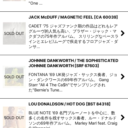
"One …
JACK McDUFF / MAGNETIC FEEL
[
CA 60039
]
CADET '75 ジャズファンク期の作品はどれもレア
グルーヴ的人気も高い、ブラザー・ジャック・マ
クダフの75年作アルバム。 スリリングなベースラ
インとエレピ/ムーグで疾走するフロアジャズ・ダ
ンサ…
JOHNNIE DANKWORTH / THE SOPHISTICATED
JOHNNIE DANKWORTH
[
SRF 67603
]
FONTANA '69 UK発ジャズ・サックス奏者、ジョ
ン・ダンクワースの69年作アルバム。 Gang
Starr "All 4 The Ca$h"でサンプリングされ
た"Bernie's Tune…
LOU DONALDSON / HOT DOG
[
BST 84318
]
BLUE NOTE '69 名門ブルーノートを中心に、数
多くの名作を残すサックス奏者、ルー・ドナルド
ソンの69年作アルバム。 Marley Marl feat. Craig