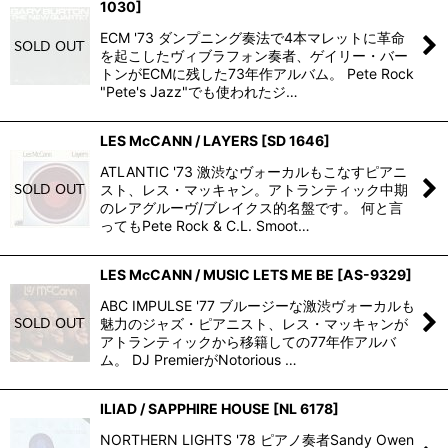
1030
]
ECM '73 ダンプニング奏法で4本マレットに革命
を起こしたヴィブラフォン奏者、ゲイリー・バー
トンがECMに残した73年作アルバム。 Pete Rock
"Pete's Jazz"でも使われたジ…
LES McCANN / LAYERS
[
SD 1646
]
ATLANTIC '73 激渋なヴォーカルもこなすピアニ
スト、レス・マッキャン。アトランティック中期
のレアグルーヴ/ブレイクス的名盤です。 何と言
ってもPete Rock & C.L. Smoot…
LES McCANN / MUSIC LETS ME BE
[
AS-9329
]
ABC IMPULSE '77 ブルージーな激渋ヴォーカルも
魅力のジャズ・ピアニスト、レス・マッキャンが
アトランティックから移籍しての77年作アルバ
ム。 DJ PremierがNotorious …
ILIAD / SAPPHIRE HOUSE
[
NL 6178
]
NORTHERN LIGHTS '78 ピアノ奏者Sandy Owen