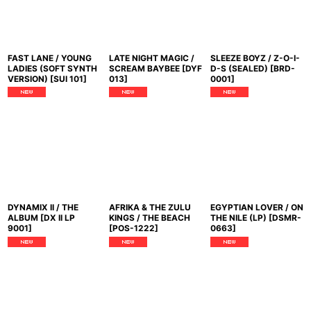
並び順
:
絞り込む
FAST LANE / YOUNG
LATE NIGHT MAGIC /
SLEEZE BOYZ / Z-O-I-
LADIES (SOFT SYNTH
SCREAM BAYBEE
[
DYF
D-S (SEALED)
[
BRD-
VERSION)
[
SUI 101
]
013
]
0001
]
DYNAMIX II / THE
AFRIKA & THE ZULU
EGYPTIAN LOVER / ON
ALBUM
[
DX II LP
KINGS / THE BEACH
THE NILE (LP)
[
DSMR-
9001
]
[
POS-1222
]
0663
]