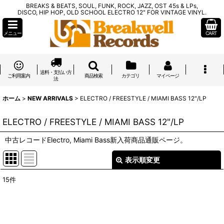
BREAKS & BEATS, SOUL, FUNK, ROCK, JAZZ, OST 45s & LPs,
DISCO, HIP HOP, OLD SCHOOL ELECTRO 12" FOR VINTAGE VINYL.
メニュー
CART
送料・支払い方
ご利用案内
商品検索
カテゴリ
マイページ
法
ホーム
>
NEW ARRIVALS
>
ELECTRO / FREESTYLE / MIAMI BASS 12"/LP
ELECTRO / FREESTYLE / MIAMI BASS 12"/LP
中古レコードElectro, Miami Bass新入荷商品通販ページ。
表示順変更
閉じる
15
件
表示数
:
在庫あり