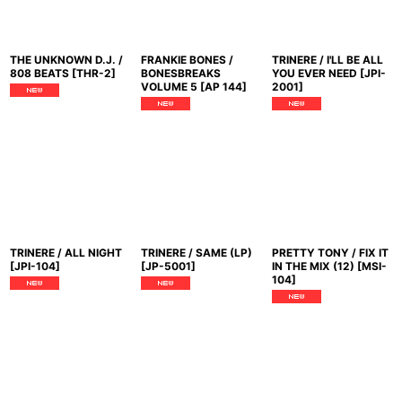
THE UNKNOWN D.J. /
FRANKIE BONES /
TRINERE / I'LL BE ALL
808 BEATS
[
THR-2
]
BONESBREAKS
YOU EVER NEED
[
JPI-
VOLUME 5
[
AP 144
]
2001
]
TRINERE / ALL NIGHT
TRINERE / SAME (LP)
PRETTY TONY / FIX IT
[
JPI-104
]
[
JP-5001
]
IN THE MIX (12)
[
MSI-
104
]