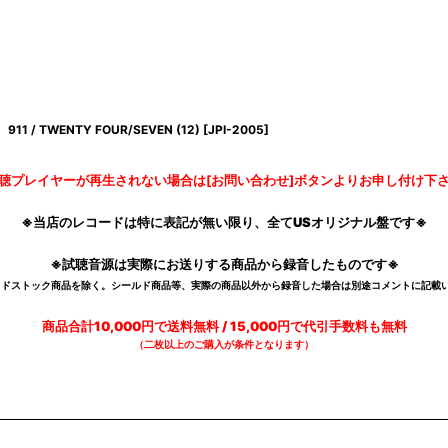
911 / TWENTY FOUR/SEVEN (12)
[
JPI-2005
]
聴プレイヤーが再生されない場合は[お問い合わせ]ボタンよりお申し付け下
※当店のレコードは特に表記が無い限り、全てUSオリジナル盤です※
※試聴音源は実際にお送りする商品から録音したものです※
デッドストック商品を除く。シールド商品等、実際の商品以外から録音した場合は別途コメントに記載い
商品合計10,000円で送料無料 / 15,000円で代引手数料も無料
（二枚以上のご購入が条件となります）