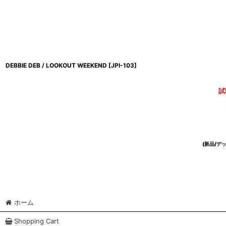
DEBBIE DEB / LOOKOUT WEEKEND
[
JPI-103
]
試
(新品/
ホーム
Shopping Cart