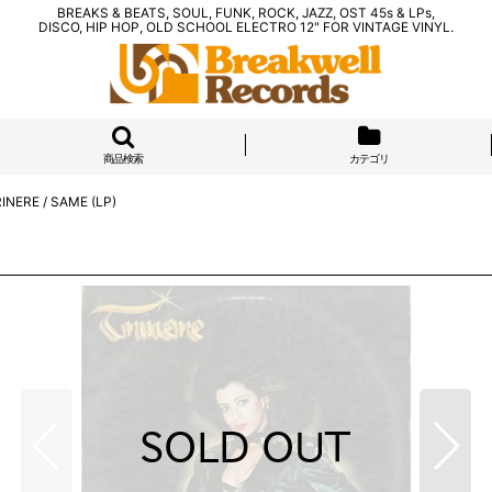
BREAKS & BEATS, SOUL, FUNK, ROCK, JAZZ, OST 45s & LPs,
DISCO, HIP HOP, OLD SCHOOL ELECTRO 12" FOR VINTAGE VINYL.
商品検索
カテゴリ
INERE / SAME (LP)