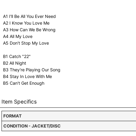
A1 I'll Be All You Ever Need
A2 I Know You Love Me
A3 How Can We Be Wrong
A4 All My Love
A5 Don't Stop My Love
B1 Catch "22"
B2 All Night
B3 They're Playing Our Song
B4 Stay In Love With Me
B5 Can't Get Enough
Item Specifics
FORMAT
CONDITION - JACKET/DISC