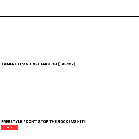
TRINERE / CAN'T GET ENOUGH
[
JPI-107
]
FREESTYLE / DON'T STOP THE ROCK
[
MSI-111
]