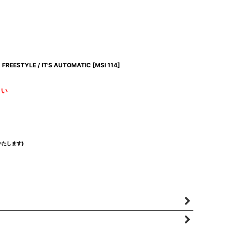
FREESTYLE / IT'S AUTOMATIC
[
MSI 114
]
さい
たします)