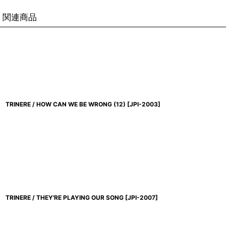
関連商品
TRINERE / HOW CAN WE BE WRONG (12)
[
JPI-2003
]
TRINERE / THEY'RE PLAYING OUR SONG
[
JPI-2007
]