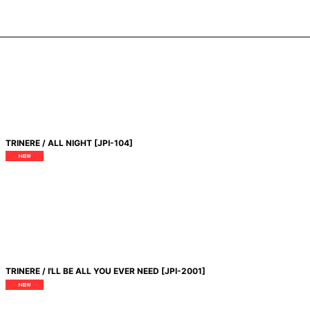
TRINERE / ALL NIGHT
[
JPI-104
]
TRINERE / I'LL BE ALL YOU EVER NEED
[
JPI-2001
]