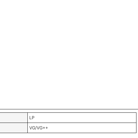
LP
VG/VG++