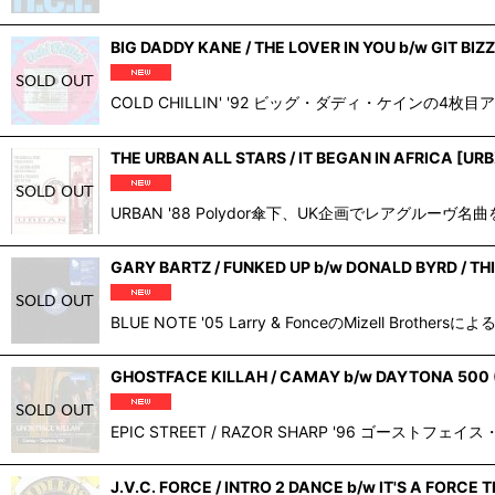
BIG DADDY KANE / THE LOVER IN YOU b/w GIT BIZ
COLD CHILLIN' '92 ビッグ・ダディ・ケインの4枚目アルバム"
THE URBAN ALL STARS / IT BEGAN IN AFRICA
[
URB
URBAN '88 Polydor傘下、UK企画でレアグルーヴ
GARY BARTZ / FUNKED UP b/w DONALD BYRD / TH
BLUE NOTE '05 Larry & FonceのMizell Broth
GHOSTFACE KILLAH / CAMAY b/w DAYTONA 500 
EPIC STREET / RAZOR SHARP '96 ゴーストフ
J.V.C. FORCE / INTRO 2 DANCE b/w IT'S A FORCE 