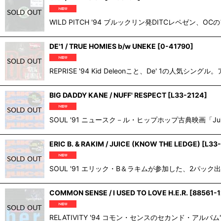
WILD PITCH '94 ブルックリン発DITCレペゼン、OCのアルバ
DE'1 / TRUE HOMIES b/w UNEKE
[
0-41790
]
REPRISE '94 Kid Deleonこと、De' 1の人
BIG DADDY KANE / NUFF' RESPECT
[
L33-2124
]
SOUL '91 ニュースク－ル・ヒップホップ古典映画「J
ERIC B. & RAKIM / JUICE (KNOW THE LEDGE)
[
L33-
SOUL '91 エリック・B＆ラキムが参加した、2パック出演
COMMON SENSE / I USED TO LOVE H.E.R.
[
88561-1
RELATIVITY '94 コモン・センスのセカンド・アルバ