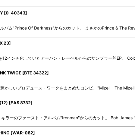
ZY
[
0-40343
]
Prince Of Darkness"からのカット。 まさかのPrince & The Revolu
X 23
]
名曲を12インチ化していたアーバン・レーベルからのサンプラー的EP。 Coldc
INK TWICE
[
BTE 34322
]
ersによる輝かしいプロデュース・ワークをまとめたコンピ、"Mizell - The Mizell B
(12)
[
EAS 8732
]
ェイス・キラーのファースト・アルバム"Ironman"からのカット。 Bob James 
THING
[
WAR-082
]