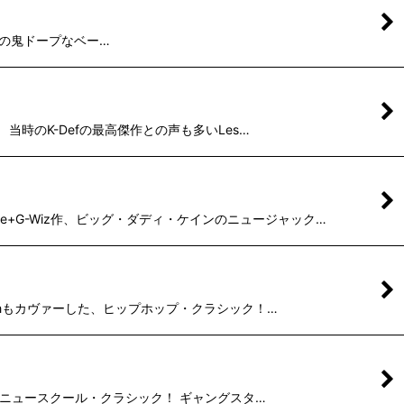
Life"の鬼ドープなベー…
す。 当時のK-Defの最高傑作との声も多いLes…
lee+G-Wiz作、ビッグ・ダディ・ケインのニュージャック…
Killahもカヴァーした、ヒップホップ・クラシック！…
、メロウなニュースクール・クラシック！ ギャングスタ…