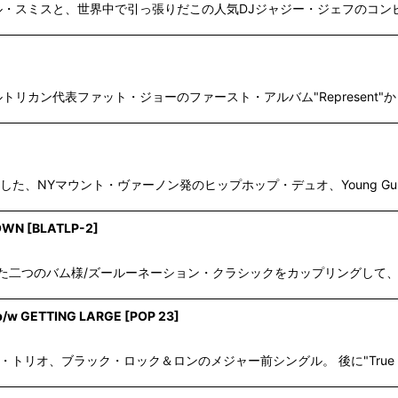
ル・スミスと、世界中で引っ張りだこの人気DJジャジー・ジェフのコンビによる
のプエルトリカン代表ファット・ジョーのファースト・アルバム"Represent"からの
ビューした、NYマウント・ヴァーノン発のヒップホップ・デュオ、Young Gunz
DOWN
[
BLATLP-2
]
eyからリリースされた二つのバム様/ズールーネーション・クラシックをカップリン
b/w GETTING LARGE
[
POP 23
]
プ・トリオ、ブラック・ロック＆ロンのメジャー前シングル。 後に"True 