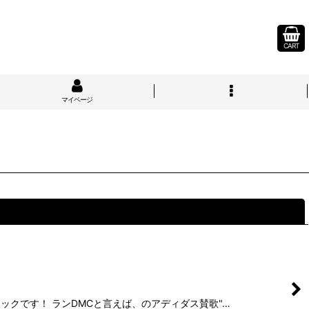
CART
マイページ
閉じる
クラシックです！ ランDMCと言えば、のアディダス賛歌"…