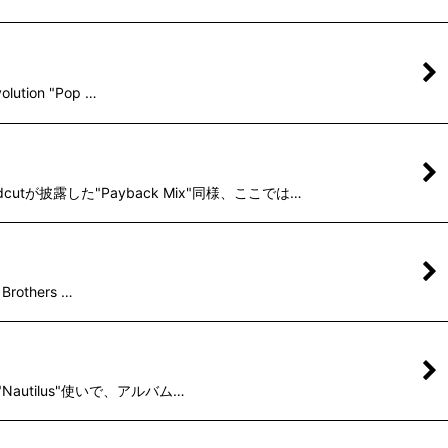
tion "Pop …
utが披露した"Payback Mix"同様、ここでは…
rothers …
"Nautilus"使いで、アルバム…