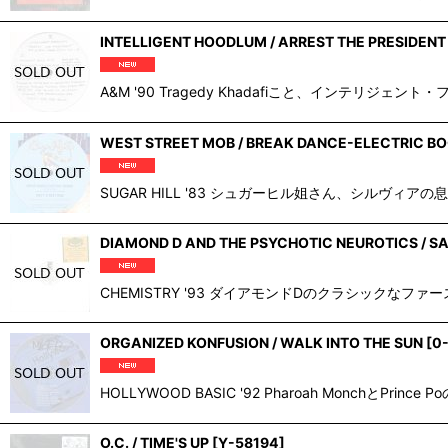
並び順
:
INTELLIGENT HOODLUM / ARREST THE PRESIDENT
A&M '90 Tragedy Khadafiこと、インテリジ
WEST STREET MOB / BREAK DANCE-ELECTRIC BOO
SUGAR HILL '83 シュガーヒル姐さん、シルヴィアの息子
DIAMOND D AND THE PSYCHOTIC NEUROTICS / S
CHEMISTRY '93 ダイアモンドDのクラシックなファースト・ア
ORGANIZED KONFUSION / WALK INTO THE SUN
[
0
HOLLYWOOD BASIC '92 Pharoah MonchとPr
O.C. / TIME'S UP
[
Y-58194
]