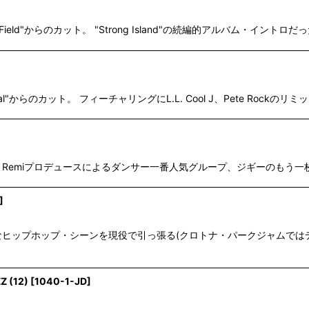
ield"からのカット。 "Strong Island"の続編的アルバム・イントロだった"In
As Usual"からのカット。 フィーチャリングにL.L. Cool J、Pete Ro
きSalaam Remiプロデュースによるダンサー一番人気グループ、ジギーのもう一枚の
]
クールなヒップホップ・シーンを現役で引っ張る(クロトナ・パークジャムでは
Z (12)
[
1040-1-JD
]