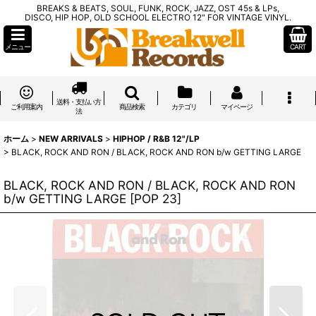
BREAKS & BEATS, SOUL, FUNK, ROCK, JAZZ, OST 45s & LPs,
DISCO, HIP HOP, OLD SCHOOL ELECTRO 12" FOR VINTAGE VINYL.
メニュー
CART
送料・支払い方
ご利用案内
商品検索
カテゴリ
マイページ
法
ホーム
>
NEW ARRIVALS
>
HIPHOP / R&B 12"/LP
>
BLACK, ROCK AND RON / BLACK, ROCK AND RON b/w GETTING LARGE
BLACK, ROCK AND RON / BLACK, ROCK AND RON
b/w GETTING LARGE
[
POP 23
]