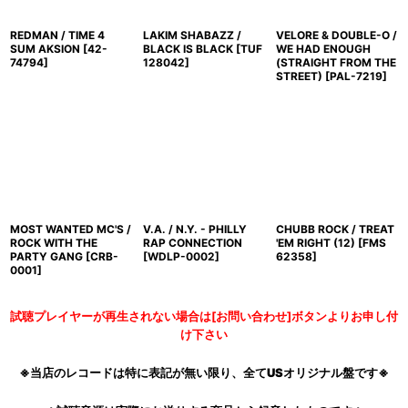
REDMAN / TIME 4
LAKIM SHABAZZ /
VELORE & DOUBLE-O /
SUM AKSION
[
42-
BLACK IS BLACK
[
TUF
WE HAD ENOUGH
74794
]
128042
]
(STRAIGHT FROM THE
STREET)
[
PAL-7219
]
MOST WANTED MC'S /
V.A. / N.Y. - PHILLY
CHUBB ROCK / TREAT
ROCK WITH THE
RAP CONNECTION
'EM RIGHT (12)
[
FMS
PARTY GANG
[
CRB-
[
WDLP-0002
]
62358
]
0001
]
試聴プレイヤーが再生されない場合は[お問い合わせ]ボタンよりお申し付
け下さい
※当店のレコードは特に表記が無い限り、全てUSオリジナル盤です※