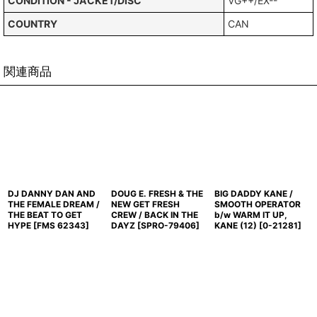
CONDITION - JACKET/DISC
VG++/EX--
COUNTRY
CAN
関連商品
DJ DANNY DAN AND
DOUG E. FRESH & THE
BIG DADDY KANE /
THE FEMALE DREAM /
NEW GET FRESH
SMOOTH OPERATOR
THE BEAT TO GET
CREW / BACK IN THE
b/w WARM IT UP,
HYPE
[
FMS 62343
]
DAYZ
[
SPRO-79406
]
KANE (12)
[
0-21281
]