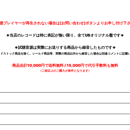
聴プレイヤーが再生されない場合は[お問い合わせ]ボタンよりお申し付け下
※当店のレコードは特に表記が無い限り、全てUSオリジナル盤です※
※試聴音源は実際にお送りする商品から録音したものです※
デッドストック商品を除く。シールド商品等、実際の商品以外から録音した場合は別途コメントに記載い
商品合計10,000円で送料無料 / 15,000円で代引手数料も無料
（二枚以上のご購入が条件となります）