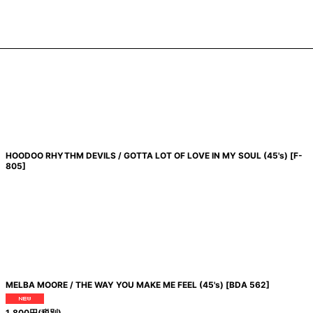
HOODOO RHYTHM DEVILS / GOTTA LOT OF LOVE IN MY SOUL (45's)
[
F-
805
]
MELBA MOORE / THE WAY YOU MAKE ME FEEL (45's)
[
BDA 562
]
1,800
円
(税別)