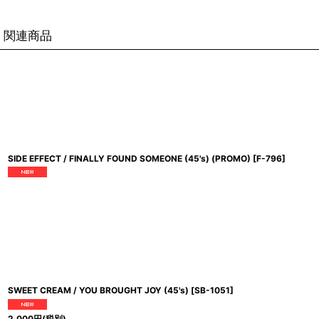
関連商品
SIDE EFFECT / FINALLY FOUND SOMEONE (45's) (PROMO)
[
F-796
]
SWEET CREAM / YOU BROUGHT JOY (45's)
[
SB-1051
]
2,000
円
(税別)