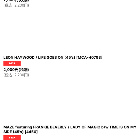
(
税込
:
2,200
円
)
LEON HAYWOOD / LIFE GOES ON (45's)
[
MCA-40793
]
2,000
円
(税別)
(
税込
:
2,200
円
)
MAZE featuring FRANKIE BEVERLY / LADY OF MAGIC b/w TIME IS ON MY
SIDE (45's)
[
4456
]