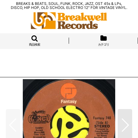
BREAKS & BEATS, SOUL, FUNK, ROCK, JAZZ, OST 45s & LPs,
DISCO, HIP HOP, OLD SCHOOL ELECTRO 12" FOR VINTAGE VINYL.
商品検索
カテゴリ