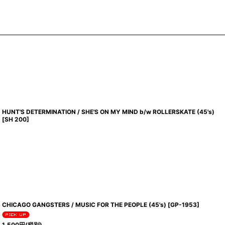
HUNT'S DETERMINATION / SHE'S ON MY MIND b/w ROLLERSKATE (45's)
[
SH 200
]
CHICAGO GANGSTERS / MUSIC FOR THE PEOPLE (45's)
[
GP-1953
]
1,500
円
(税別)