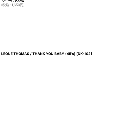
(
税込
:
1,650
円
)
LEONE THOMAS / THANK YOU BABY (45's)
[
DK-102
]