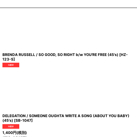
BRENDA RUSSELL / SO GOOD, SO RIGHT b/w YOU'RE FREE (45's)
[
HZ-
123-S
]
DELEGATION / SOMEONE OUGHTA WRITE A SONG (ABOUT YOU BABY)
(45's)
[
SB-1047
]
1,400
円
(税別)