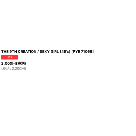
THE 9TH CREATION / SEXY GIRL (45's)
[
PYE 71069
]
2,000
円
(税別)
(
税込
:
2,200
円
)