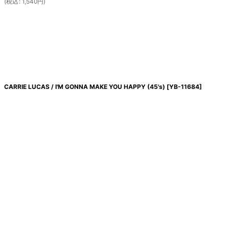
(
税込
:
1,540
円
)
CARRIE LUCAS / I'M GONNA MAKE YOU HAPPY (45's)
[
YB-11684
]