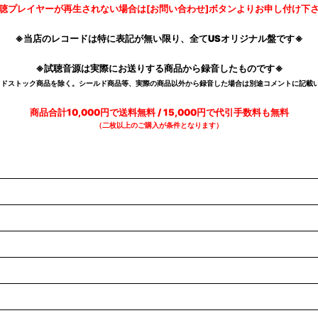
聴プレイヤーが再生されない場合は[お問い合わせ]ボタンよりお申し付け下
※当店のレコードは特に表記が無い限り、全てUSオリジナル盤です※
※試聴音源は実際にお送りする商品から録音したものです※
デッドストック商品を除く。シールド商品等、実際の商品以外から録音した場合は別途コメントに記載い
商品合計10,000円で送料無料 / 15,000円で代引手数料も無料
（二枚以上のご購入が条件となります）