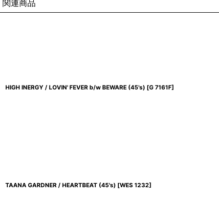
関連商品
HIGH INERGY / LOVIN' FEVER b/w BEWARE (45's)
[
G 7161F
]
TAANA GARDNER / HEARTBEAT (45's)
[
WES 1232
]