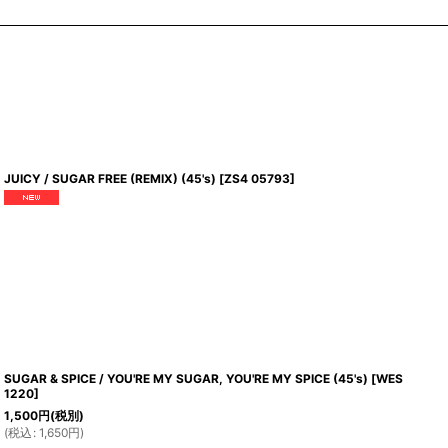
JUICY / SUGAR FREE (REMIX) (45's)
[
ZS4 05793
]
SUGAR & SPICE / YOU'RE MY SUGAR, YOU'RE MY SPICE (45's)
[
WES
1220
]
1,500
円
(税別)
(
税込
:
1,650
円
)