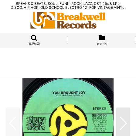
BREAKS & BEATS, SOUL, FUNK, ROCK, JAZZ, OST 45s & LPs,
DISCO, HIP HOP, OLD SCHOOL ELECTRO 12" FOR VINTAGE VINYL.
商品検索
カテゴリ