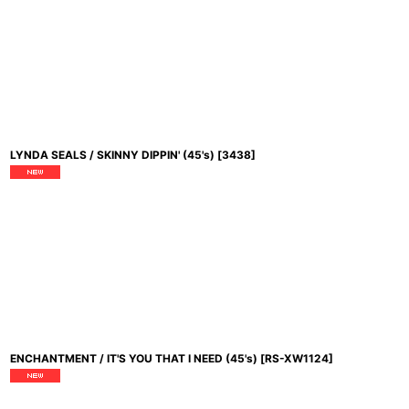
LYNDA SEALS / SKINNY DIPPIN' (45's)
[
3438
]
ENCHANTMENT / IT'S YOU THAT I NEED (45's)
[
RS-XW1124
]