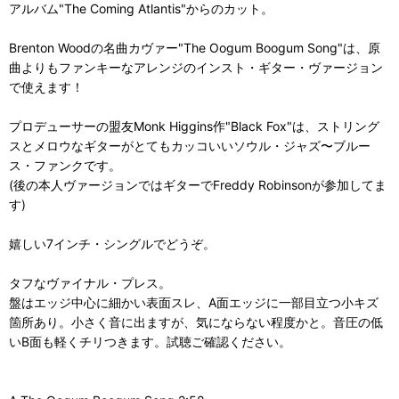
アルバム"The Coming Atlantis"からのカット。
Brenton Woodの名曲カヴァー"The Oogum Boogum Song"は、原
曲よりもファンキーなアレンジのインスト・ギター・ヴァージョン
で使えます！
プロデューサーの盟友Monk Higgins作"Black Fox"は、ストリング
スとメロウなギターがとてもカッコいいソウル・ジャズ〜ブルー
ス・ファンクです。
(後の本人ヴァージョンではギターでFreddy Robinsonが参加してま
す)
嬉しい7インチ・シングルでどうぞ。
タフなヴァイナル・プレス。
盤はエッジ中心に細かい表面スレ、A面エッジに一部目立つ小キズ
箇所あり。小さく音に出ますが、気にならない程度かと。音圧の低
いB面も軽くチリつきます。試聴ご確認ください。