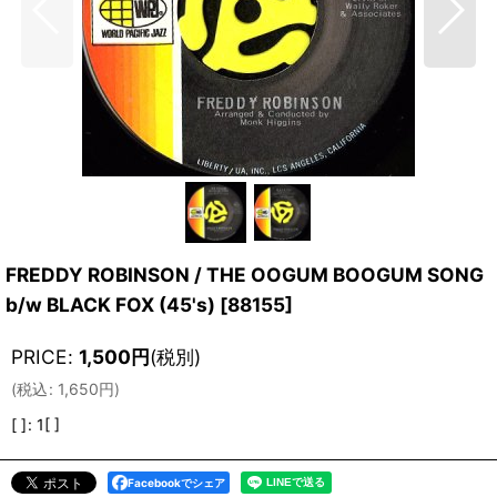
FREDDY ROBINSON / THE OOGUM BOOGUM SONG
b/w BLACK FOX (45's)
[
88155
]
PRICE
:
1,500
円
(税別)
(
税込
:
1,650
円
)
[ ]
:
1[ ]
Facebookでシェア