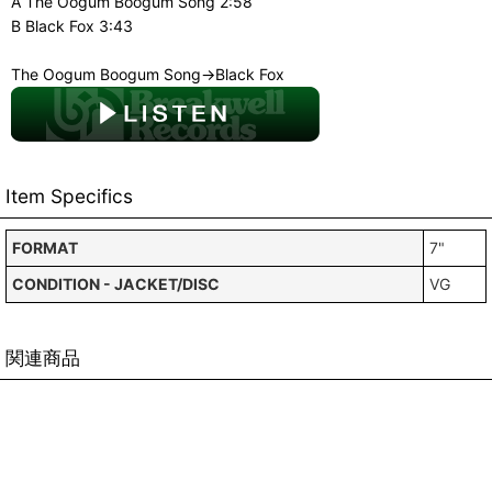
A The Oogum Boogum Song 2:58
B Black Fox 3:43
The Oogum Boogum Song→Black Fox
Item Specifics
FORMAT
7"
CONDITION - JACKET/DISC
VG
関連商品