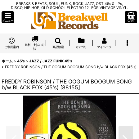
BREAKS & BEATS, SOUL, FUNK, ROCK, JAZZ, OST 45s & LPs,
DISCO, HIP HOP, OLD SCHOOL ELECTRO 12" FOR VINTAGE VINYL.
メニュー
CART
送料・支払い方
ご利用案内
商品検索
カテゴリ
マイページ
法
ホーム
>
45's
>
JAZZ / JAZZ FUNK 45's
>
FREDDY ROBINSON / THE OOGUM BOOGUM SONG b/w BLACK FOX (45's)
FREDDY ROBINSON / THE OOGUM BOOGUM SONG
b/w BLACK FOX (45's)
[
88155
]