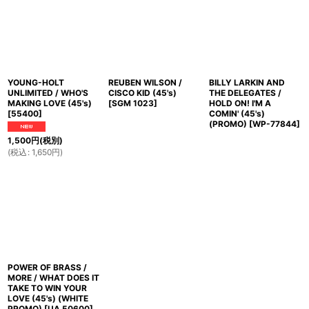
YOUNG-HOLT
REUBEN WILSON /
BILLY LARKIN AND
UNLIMITED / WHO'S
CISCO KID (45's)
THE DELEGATES /
MAKING LOVE (45's)
[
SGM 1023
]
HOLD ON! I'M A
[
55400
]
COMIN' (45's)
(PROMO)
[
WP-77844
]
1,500
円
(税別)
(
税込
:
1,650
円
)
POWER OF BRASS /
MORE / WHAT DOES IT
TAKE TO WIN YOUR
LOVE (45's) (WHITE
PROMO)
[
UA 50600
]