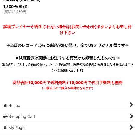
1,800
円
(税別)
(
税込
:
1,980
円
)
試聴プレイヤーが再生されない場合は[お問い合わせ]ボタンよりお申し付
け下さい
※当店のレコードは特に表記が無い限り、全てUSオリジナル盤です※
※試聴音源は実際にお送りする商品から録音したものです※
(新品/デッドストック商品を除く。シールド商品等、実際の商品以外から録音した場合は別途コメ
ントに記載いたします)
商品合計10,000円で送料無料 / 15,000円で代引手数料も無料
（二枚以上のご購入が条件となります）
ホーム
Shopping Cart
My Page