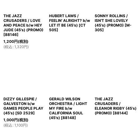
THE JAZZ
HUBERT LAWS /
SONNY ROLLINS /
CRUSADERS / LOVE
FEELIN' ALRIGHT? b/w
ISN'T SHE LOVELY
AND PEACE b/w HEY
LET IT BE (45's)
[
CT
(45's) (PROMO)
[
M-
JUDE (45's) (PROMO)
505
]
305
]
[
88146
]
1,200
円
(税別)
(
税込
:
1,320
円
)
DIZZY GILLESPIE /
GERALD WILSON
THE JAZZ
GALVESTON b/w
ORCHESTRA / LIGHT
CRUSADERS /
GAMES PEOPLE PLAY
MY FIRE b/w
ELEANOR RIGBY (45's)
(45's)
[
SD 2529
]
CALIFORNIA SOUL
(PROMO)
[
88144
]
(45's)
[
88148
]
1,000
円
(税別)
(
税込
:
1,100
円
)