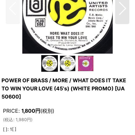
POWER OF BRASS / MORE / WHAT DOES IT TAKE
TO WIN YOUR LOVE (45's) (WHITE PROMO)
[
UA
50600
]
PRICE
:
1,800
円
(税別)
(
税込
:
1,980
円
)
[ ]
:
1[ ]