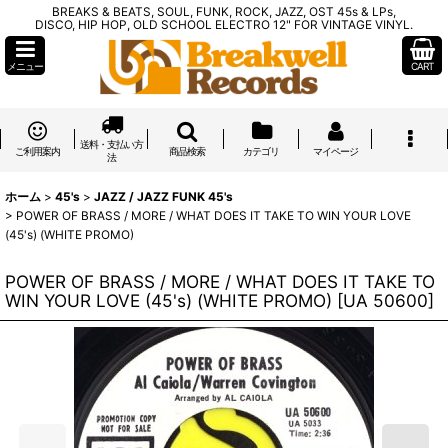
BREAKS & BEATS, SOUL, FUNK, ROCK, JAZZ, OST 45s & LPs,
DISCO, HIP HOP, OLD SCHOOL ELECTRO 12" FOR VINTAGE VINYL.
メニュー
CART
送料・支払い方
ご利用案内
商品検索
カテゴリ
マイページ
法
ホーム
>
45's
>
JAZZ / JAZZ FUNK 45's
>
POWER OF BRASS / MORE / WHAT DOES IT TAKE TO WIN YOUR LOVE
(45's) (WHITE PROMO)
POWER OF BRASS / MORE / WHAT DOES IT TAKE TO
WIN YOUR LOVE (45's) (WHITE PROMO)
[
UA 50600
]