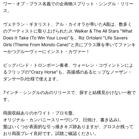
ワー・オブ・ブラス名義での企画物スプリット・シングル・リリー
ス。
ヴェテラン・ギタリスト、アル・カイオラが率いたA面は、数多く
のアーティストに取り上げられたJr. Walker & The All Stars "What
Does It Take (To Win Your Love)"を、Riz Ortolani "Life Savers
Girls (Theme From Mondo Cane)"と共にブラス隊を率いてファンキ
ーかつグルーヴィーにインスト・カヴァー！
ビッグバンド・トロンボーン奏者、ウォーレン・コヴィントンによ
るフリップの"Crazy Horse"も、高揚感のあるヒップなノーザン・
ダンサーDJ仕様で使えます。
7インチ・シングルのみのリリースで、探すと結構見かけない一枚で
す。
両面収録ありのホワイト・プロモ盤。
オリジナル・カンパニースリーヴ(シワ、日焼け、書き込み)。
盤はいくつか表面的な引っ掻きキズ跡ありますが、グロスが残って
おり両面プレイ良好です。試聴ご確認ください。