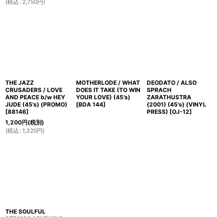
(
税込
:
2,750
円
)
THE JAZZ
MOTHERLODE / WHAT
DEODATO / ALSO
CRUSADERS / LOVE
DOES IT TAKE (TO WIN
SPRACH
AND PEACE b/w HEY
YOUR LOVE) (45's)
ZARATHUSTRA
JUDE (45's) (PROMO)
[
BDA 144
]
(2001) (45's) (VINYL
[
88146
]
PRESS)
[
OJ-12
]
1,200
円
(税別)
(
税込
:
1,320
円
)
THE SOULFUL