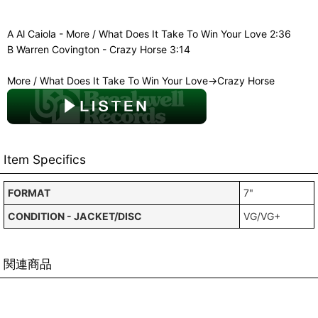
A Al Caiola - More / What Does It Take To Win Your Love 2:36
B Warren Covington - Crazy Horse 3:14
More / What Does It Take To Win Your Love→Crazy Horse
Item Specifics
FORMAT
7"
CONDITION - JACKET/DISC
VG/VG+
関連商品