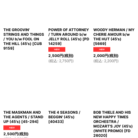
THE GROOVIN'
POWER OF ATTORNEY
WOODY HERMAN / MY
STRINGS AND THINGS
/ TURN AROUND b/w
CHERIE AMOUR b/w
/ YOU b/w FOOL ON
JELLY ROLL (45's)
[
PD
THE HUT (45's)
THE HILL (45's)
[
CUB
14259
]
[
5669
]
9159
]
2,500
円
(税別)
2,000
円
(税別)
(
税込
:
2,750
円
)
(
税込
:
2,200
円
)
THE MASKMAN AND
THE 4 SEASONS /
BOB THIELE AND HIS
THE AGENTS / STAND
BEGGIN' (45's)
NEW HAPPY TIMES
UP (45's)
[
45-294
]
[
40433
]
ORCHESTRA /
MOZART'S JOY (45's)
(WHITE PROMO)
[
FD
2,500
円
(税別)
26020
]