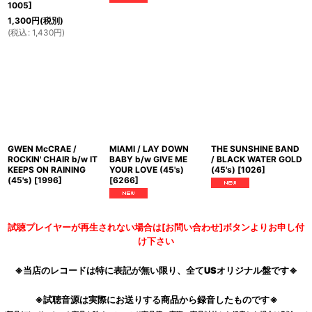
1005
]
1,300
円
(税別)
(
税込
:
1,430
円
)
GWEN McCRAE /
MIAMI / LAY DOWN
THE SUNSHINE BAND
ROCKIN' CHAIR b/w IT
BABY b/w GIVE ME
/ BLACK WATER GOLD
KEEPS ON RAINING
YOUR LOVE (45's)
(45's)
[
1026
]
(45's)
[
1996
]
[
6266
]
試聴プレイヤーが再生されない場合は[お問い合わせ]ボタンよりお申し付
け下さい
※当店のレコードは特に表記が無い限り、全てUSオリジナル盤です※
※試聴音源は実際にお送りする商品から録音したものです※