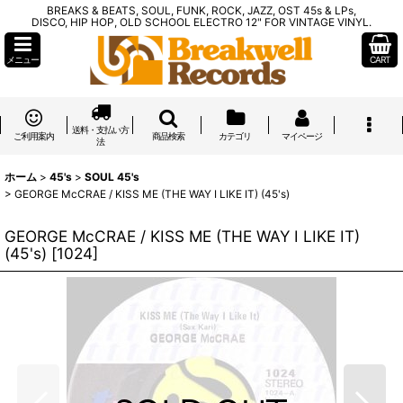
BREAKS & BEATS, SOUL, FUNK, ROCK, JAZZ, OST 45s & LPs,
DISCO, HIP HOP, OLD SCHOOL ELECTRO 12" FOR VINTAGE VINYL.
メニュー
CART
送料・支払い方
ご利用案内
商品検索
カテゴリ
マイページ
法
ホーム
>
45's
>
SOUL 45's
>
GEORGE McCRAE / KISS ME (THE WAY I LIKE IT) (45's)
GEORGE McCRAE / KISS ME (THE WAY I LIKE IT)
(45's)
[
1024
]