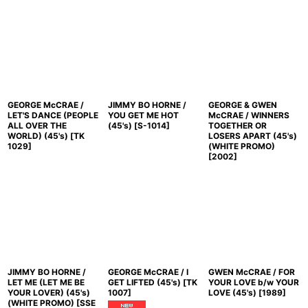
GEORGE McCRAE /
JIMMY BO HORNE /
GEORGE & GWEN
LET'S DANCE (PEOPLE
YOU GET ME HOT
McCRAE / WINNERS
ALL OVER THE
(45's)
[
S-1014
]
TOGETHER OR
WORLD) (45's)
[
TK
LOSERS APART (45's)
1029
]
(WHITE PROMO)
[
2002
]
JIMMY BO HORNE /
GEORGE McCRAE / I
GWEN McCRAE / FOR
LET ME (LET ME BE
GET LIFTED (45's)
[
TK
YOUR LOVE b/w YOUR
YOUR LOVER) (45's)
1007
]
LOVE (45's)
[
1989
]
(WHITE PROMO)
[
SSE