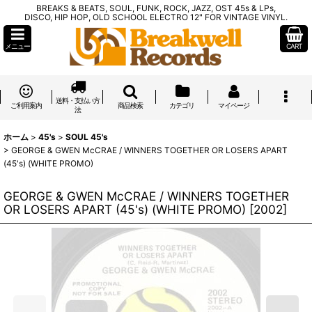
BREAKS & BEATS, SOUL, FUNK, ROCK, JAZZ, OST 45s & LPs,
DISCO, HIP HOP, OLD SCHOOL ELECTRO 12" FOR VINTAGE VINYL.
メニュー
CART
送料・支払い方
ご利用案内
商品検索
カテゴリ
マイページ
法
ホーム
>
45's
>
SOUL 45's
>
GEORGE & GWEN McCRAE / WINNERS TOGETHER OR LOSERS APART
(45's) (WHITE PROMO)
GEORGE & GWEN McCRAE / WINNERS TOGETHER
OR LOSERS APART (45's) (WHITE PROMO)
[
2002
]