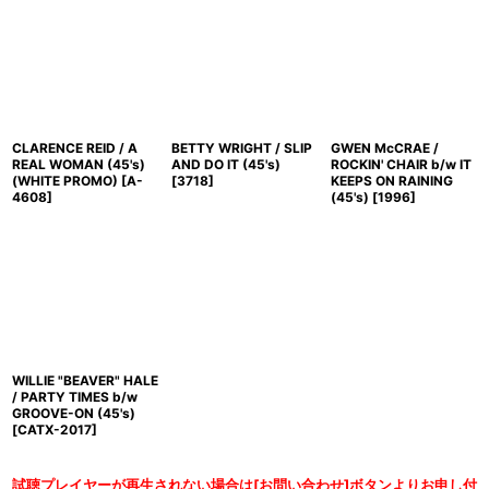
CLARENCE REID / A
BETTY WRIGHT / SLIP
GWEN McCRAE /
REAL WOMAN (45's)
AND DO IT (45's)
ROCKIN' CHAIR b/w IT
(WHITE PROMO)
[
A-
[
3718
]
KEEPS ON RAINING
4608
]
(45's)
[
1996
]
WILLIE "BEAVER" HALE
/ PARTY TIMES b/w
GROOVE-ON (45's)
[
CATX-2017
]
試聴プレイヤーが再生されない場合は[お問い合わせ]ボタンよりお申し付