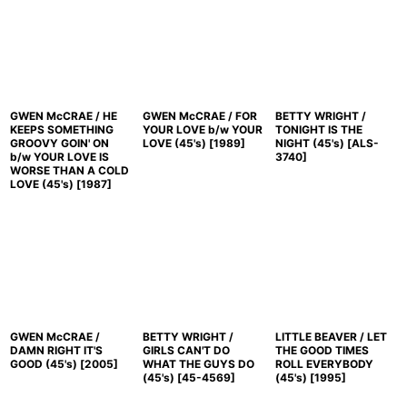
GWEN McCRAE / HE
GWEN McCRAE / FOR
BETTY WRIGHT /
KEEPS SOMETHING
YOUR LOVE b/w YOUR
TONIGHT IS THE
GROOVY GOIN' ON
LOVE (45's)
[
1989
]
NIGHT (45's)
[
ALS-
b/w YOUR LOVE IS
3740
]
WORSE THAN A COLD
LOVE (45's)
[
1987
]
GWEN McCRAE /
BETTY WRIGHT /
LITTLE BEAVER / LET
DAMN RIGHT IT'S
GIRLS CAN'T DO
THE GOOD TIMES
GOOD (45's)
[
2005
]
WHAT THE GUYS DO
ROLL EVERYBODY
(45's)
[
45-4569
]
(45's)
[
1995
]