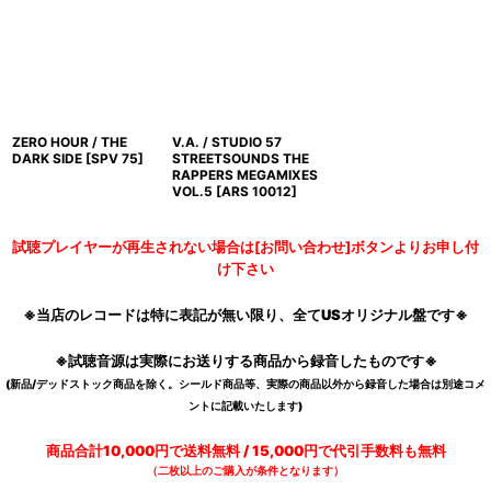
ZERO HOUR / THE
V.A. / STUDIO 57
DARK SIDE
[
SPV 75
]
STREETSOUNDS THE
RAPPERS MEGAMIXES
VOL.5
[
ARS 10012
]
試聴プレイヤーが再生されない場合は[お問い合わせ]ボタンよりお申し付
け下さい
※当店のレコードは特に表記が無い限り、全てUSオリジナル盤です※
※試聴音源は実際にお送りする商品から録音したものです※
(新品/デッドストック商品を除く。シールド商品等、実際の商品以外から録音した場合は別途コメ
ントに記載いたします)
商品合計10,000円で送料無料 / 15,000円で代引手数料も無料
（二枚以上のご購入が条件となります）