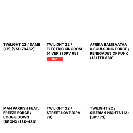
TWILIGHT 22 / SAME
TWILIGHT 22 /
AFRIKA BAMBAATAA
(LP)
[
VSD 79452
]
ELECTRIC KINGDOM
& SOULSONIC FORCE /
(4 VER.)
[
SPV 68
]
RENEGADES OF FUNK
(12)
[
TB 839
]
MAN PARRISH FEAT.
TWILIGHT 22 /
TWILIGHT 22 /
FREEZE FORCE /
STREET LOVE
[
SPV
SIBERIAN NIGHTS (12)
BOOGIE DOWN
78
]
[
SPV 73
]
(BRONX)
[
SS-430
]