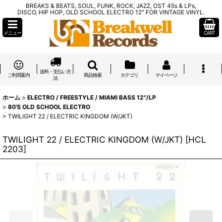
BREAKS & BEATS, SOUL, FUNK, ROCK, JAZZ, OST 45s & LPs,
DISCO, HIP HOP, OLD SCHOOL ELECTRO 12" FOR VINTAGE VINYL.
メニュー
CART
送料・支払い方
ご利用案内
商品検索
カテゴリ
マイページ
法
ホーム
>
ELECTRO / FREESTYLE / MIAMI BASS 12"/LP
>
80'S OLD SCHOOL ELECTRO
>
TWILIGHT 22 / ELECTRIC KINGDOM (W/JKT)
TWILIGHT 22 / ELECTRIC KINGDOM (W/JKT)
[
HCL
2203
]