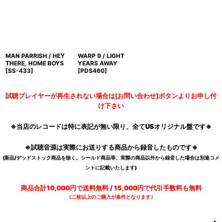
MAN PARRISH / HEY
WARP 9 / LIGHT
THERE, HOME BOYS
YEARS AWAY
[
SS-433
]
[
PDS460
]
試聴プレイヤーが再生されない場合は[お問い合わせ]ボタンよりお申し付
け下さい
※当店のレコードは特に表記が無い限り、全てUSオリジナル盤です※
※試聴音源は実際にお送りする商品から録音したものです※
(新品/デッドストック商品を除く。シールド商品等、実際の商品以外から録音した場合は別途コメ
ントに記載いたします)
商品合計10,000円で送料無料 / 15,000円で代引手数料も無料
（二枚以上のご購入が条件となります）