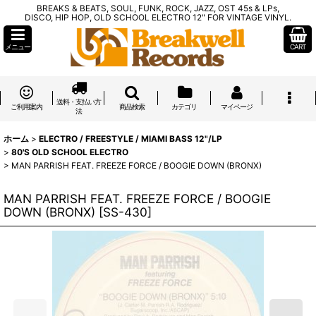
BREAKS & BEATS, SOUL, FUNK, ROCK, JAZZ, OST 45s & LPs,
DISCO, HIP HOP, OLD SCHOOL ELECTRO 12" FOR VINTAGE VINYL.
メニュー
CART
送料・支払い方
ご利用案内
商品検索
カテゴリ
マイページ
法
ホーム
>
ELECTRO / FREESTYLE / MIAMI BASS 12"/LP
>
80'S OLD SCHOOL ELECTRO
>
MAN PARRISH FEAT. FREEZE FORCE / BOOGIE DOWN (BRONX)
MAN PARRISH FEAT. FREEZE FORCE / BOOGIE
DOWN (BRONX)
[
SS-430
]