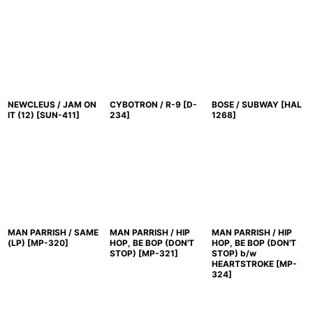
NEWCLEUS / JAM ON
CYBOTRON / R-9
[
D-
BOSE / SUBWAY
[
HAL
IT (12)
[
SUN-411
]
234
]
1268
]
MAN PARRISH / SAME
MAN PARRISH / HIP
MAN PARRISH / HIP
(LP)
[
MP-320
]
HOP, BE BOP (DON'T
HOP, BE BOP (DON'T
STOP)
[
MP-321
]
STOP) b/w
HEARTSTROKE
[
MP-
324
]