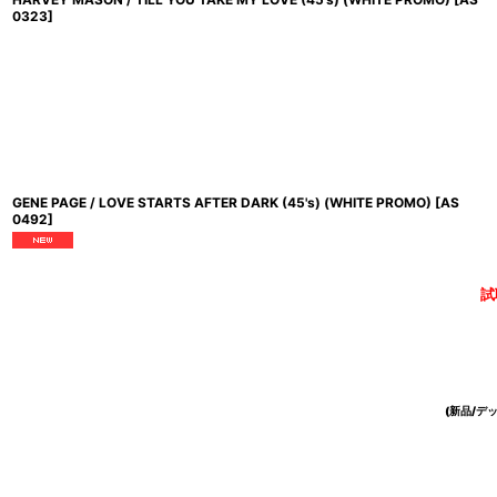
0323
]
GENE PAGE / LOVE STARTS AFTER DARK (45's) (WHITE PROMO)
[
AS
0492
]
試
(新品/