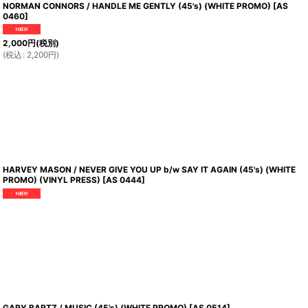
NORMAN CONNORS / HANDLE ME GENTLY (45's) (WHITE PROMO)
[
AS
0460
]
2,000
円
(税別)
(
税込
:
2,200
円
)
HARVEY MASON / NEVER GIVE YOU UP b/w SAY IT AGAIN (45's) (WHITE
PROMO) (VINYL PRESS)
[
AS 0444
]
GARY BARTZ / MUSIC (45's) (WHITE PROMO)
[
AS 0514
]