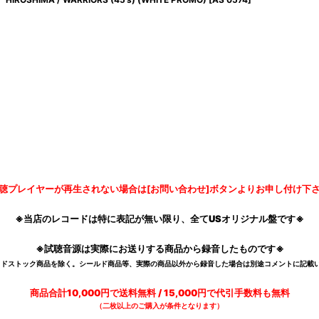
聴プレイヤーが再生されない場合は[お問い合わせ]ボタンよりお申し付け下
※当店のレコードは特に表記が無い限り、全てUSオリジナル盤です※
※試聴音源は実際にお送りする商品から録音したものです※
デッドストック商品を除く。シールド商品等、実際の商品以外から録音した場合は別途コメントに記載い
商品合計10,000円で送料無料 / 15,000円で代引手数料も無料
（二枚以上のご購入が条件となります）