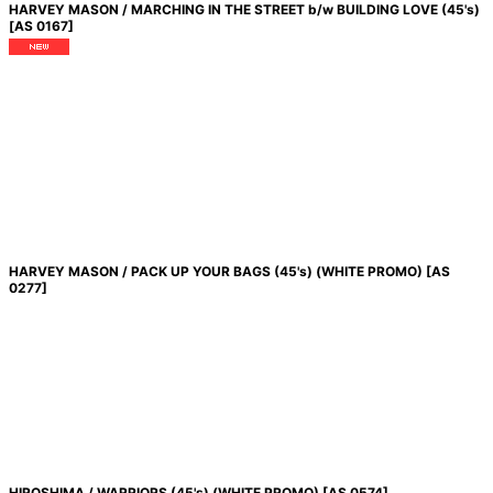
HARVEY MASON / MARCHING IN THE STREET b/w BUILDING LOVE (45's)
[
AS 0167
]
HARVEY MASON / PACK UP YOUR BAGS (45's) (WHITE PROMO)
[
AS
0277
]
HIROSHIMA / WARRIORS (45's) (WHITE PROMO)
[
AS 0574
]