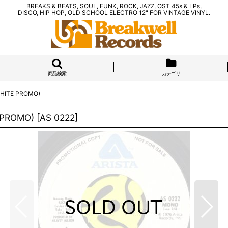
BREAKS & BEATS, SOUL, FUNK, ROCK, JAZZ, OST 45s & LPs,
DISCO, HIP HOP, OLD SCHOOL ELECTRO 12" FOR VINTAGE VINYL.
商品検索
カテゴリ
WHITE PROMO)
 PROMO)
[
AS 0222
]