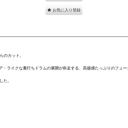
お気に入り登録
からのカット。
フロア・ライクな裏打ちドラムの展開が疾走する、高揚感たっぷりのフュ
ました。
。