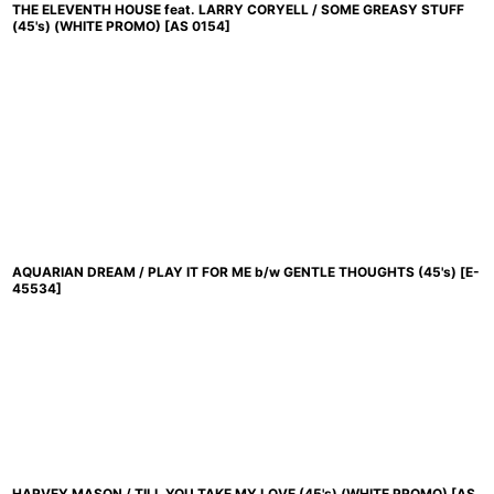
THE ELEVENTH HOUSE feat. LARRY CORYELL / SOME GREASY STUFF
(45's) (WHITE PROMO)
[
AS 0154
]
AQUARIAN DREAM / PLAY IT FOR ME b/w GENTLE THOUGHTS (45's)
[
E-
45534
]
HARVEY MASON / TILL YOU TAKE MY LOVE (45's) (WHITE PROMO)
[
AS