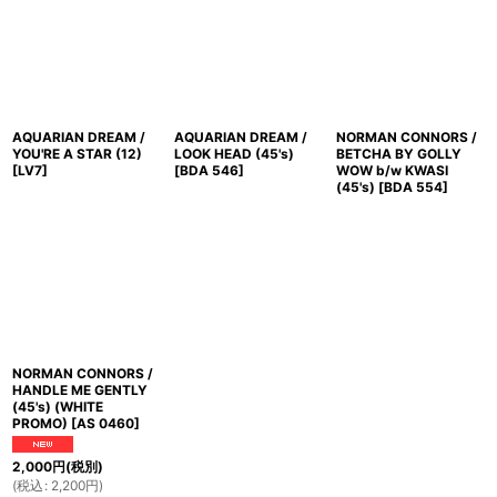
AQUARIAN DREAM /
AQUARIAN DREAM /
NORMAN CONNORS /
YOU'RE A STAR (12)
LOOK HEAD (45's)
BETCHA BY GOLLY
[
LV7
]
[
BDA 546
]
WOW b/w KWASI
(45's)
[
BDA 554
]
NORMAN CONNORS /
HANDLE ME GENTLY
(45's) (WHITE
PROMO)
[
AS 0460
]
2,000
円
(税別)
(
税込
:
2,200
円
)