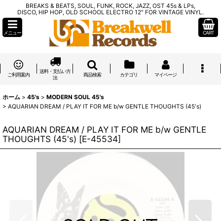
BREAKS & BEATS, SOUL, FUNK, ROCK, JAZZ, OST 45s & LPs,
DISCO, HIP HOP, OLD SCHOOL ELECTRO 12" FOR VINTAGE VINYL.
メニュー
CART
送料・支払い方
ご利用案内
商品検索
カテゴリ
マイページ
法
ホーム
>
45's
>
MODERN SOUL 45's
>
AQUARIAN DREAM / PLAY IT FOR ME b/w GENTLE THOUGHTS (45's)
AQUARIAN DREAM / PLAY IT FOR ME b/w GENTLE
THOUGHTS (45's)
[
E-45534
]