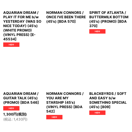
AQUARIAN DREAM /
NORMAN CONNORS /
SPIRIT OF ATLANTA /
PLAY IT FOR ME b/w
ONCE I'VE BEEN THERE
BUTTERMILK BOTTOM
YESTERDAY (WAS SO
(45's)
[
BDA 570
]
(45's) (PROMO)
[
BDA
NICE TODAY) (45's)
370
]
(WHITE PROMO)
(VINYL PRESS)
[
E-
45534
]
AQUARIAN DREAM /
NORMAN CONNORS /
BLACKBYRDS / SOFT
GUITAR TALK (45's)
YOU ARE MY
AND EASY b/w
(PROMO)
[
BDA 546
]
STARSHIP (45's)
SOMETHING SPECIAL
(VINYL PRESS)
[
BDA
(45's)
[
809
]
542
]
1,300
円
(税別)
(
税込
:
1,430
円
)