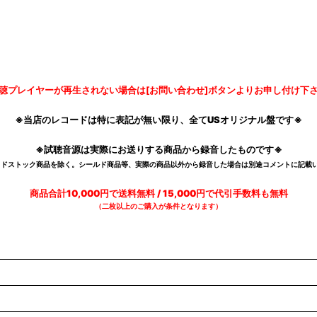
聴プレイヤーが再生されない場合は[お問い合わせ]ボタンよりお申し付け下
※当店のレコードは特に表記が無い限り、全てUSオリジナル盤です※
※試聴音源は実際にお送りする商品から録音したものです※
デッドストック商品を除く。シールド商品等、実際の商品以外から録音した場合は別途コメントに記載い
商品合計10,000円で送料無料 / 15,000円で代引手数料も無料
（二枚以上のご購入が条件となります）