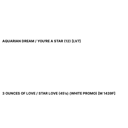
AQUARIAN DREAM / YOU'RE A STAR (12)
[
LV7
]
3 OUNCES OF LOVE / STAR LOVE (45's) (WHITE PROMO)
[
M 1439F
]