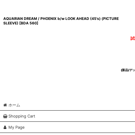
AQUARIAN DREAM / PHOENIX b/w LOOK AHEAD (45's) (PICTURE
SLEEVE)
[
BDA 560
]
試
(新品/
ホーム
Shopping Cart
My Page