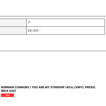
7"
EX-/EX--
NORMAN CONNORS / YOU ARE MY STARSHIP (45's) (VINYL PRESS)
[
BDA 542
]