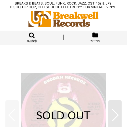
BREAKS & BEATS, SOUL, FUNK, ROCK, JAZZ, OST 45s & LPs,
DISCO, HIP HOP, OLD SCHOOL ELECTRO 12" FOR VINTAGE VINYL.
商品検索
カテゴリ