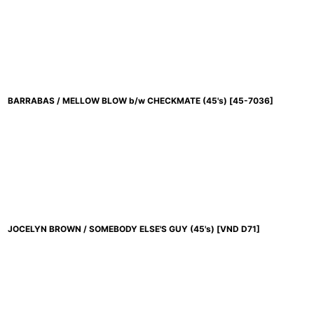
BARRABAS / MELLOW BLOW b/w CHECKMATE (45's)
[
45-7036
]
JOCELYN BROWN / SOMEBODY ELSE'S GUY (45's)
[
VND D71
]