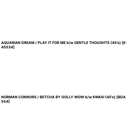
AQUARIAN DREAM / PLAY IT FOR ME b/w GENTLE THOUGHTS (45's)
[
E-
45534
]
NORMAN CONNORS / BETCHA BY GOLLY WOW b/w KWASI (45's)
[
BDA
554
]