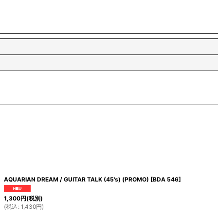
AQUARIAN DREAM / GUITAR TALK (45's) (PROMO)
[
BDA 546
]
1,300
円
(税別)
(
税込
:
1,430
円
)