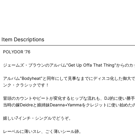
Item Descriptions
POLYDOR '76
ジェームズ・ブラウンのアルバム"Get Up Offa That Thing"からの
アルバム"Bodyheat"と同年にして見事なまでにディスコ化した御大で
ンク・クラシックです！
冒頭のカウントやビートが変化するヒップな流れも、DJ的に使い勝
当時の嫁Deidreと娘姉妹Deanna+Yammaをクレジットに使い始
嬉しい7インチ・シングルでどうぞ。
レーベルに薄いスレ、ごく薄いシール跡。