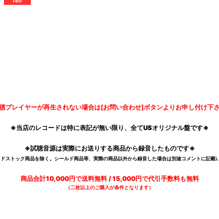
聴プレイヤーが再生されない場合は[お問い合わせ]ボタンよりお申し付け下
※当店のレコードは特に表記が無い限り、全てUSオリジナル盤です※
※試聴音源は実際にお送りする商品から録音したものです※
デッドストック商品を除く。シールド商品等、実際の商品以外から録音した場合は別途コメントに記載い
商品合計10,000円で送料無料 / 15,000円で代引手数料も無料
（二枚以上のご購入が条件となります）