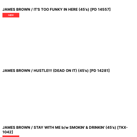
JAMES BROWN / IT'S TOO FUNKY IN HERE (45's)
[
PD 14557
]
JAMES BROWN / HUSTLE!!! (DEAD ON IT) (45's)
[
PD 14281
]
JAMES BROWN / STAY WITH ME b/w SMOKIN' & DRINKIN' (45's)
[
TKX-
1042
]