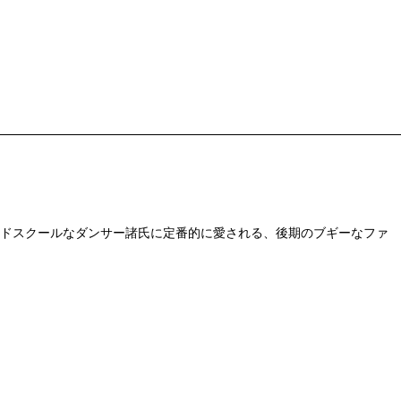
ちらもオールドスクールなダンサー諸氏に定番的に愛される、後期のブギーなファ