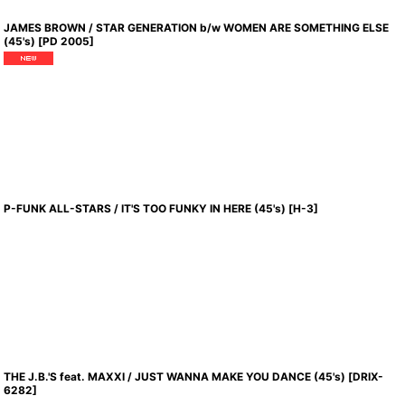
JAMES BROWN / STAR GENERATION b/w WOMEN ARE SOMETHING ELSE
(45's)
[
PD 2005
]
P-FUNK ALL-STARS / IT'S TOO FUNKY IN HERE (45's)
[
H-3
]
THE J.B.'S feat. MAXXI / JUST WANNA MAKE YOU DANCE (45's)
[
DRIX-
6282
]