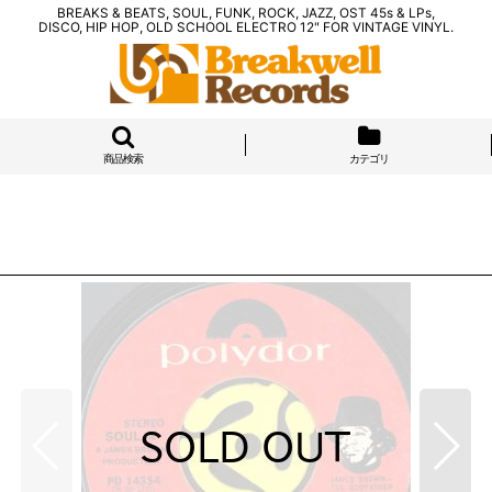
BREAKS & BEATS, SOUL, FUNK, ROCK, JAZZ, OST 45s & LPs,
DISCO, HIP HOP, OLD SCHOOL ELECTRO 12" FOR VINTAGE VINYL.
商品検索
カテゴリ