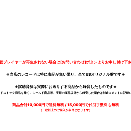
聴プレイヤーが再生されない場合は[お問い合わせ]ボタンよりお申し付け下
※当店のレコードは特に表記が無い限り、全てUSオリジナル盤です※
※試聴音源は実際にお送りする商品から録音したものです※
デッドストック商品を除く。シールド商品等、実際の商品以外から録音した場合は別途コメントに記載い
商品合計10,000円で送料無料 / 15,000円で代引手数料も無料
（二枚以上のご購入が条件となります）