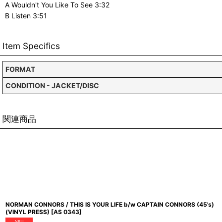
A Wouldn't You Like To See 3:32
B Listen 3:51
Item Specifics
FORMAT
CONDITION - JACKET/DISC
関連商品
NORMAN CONNORS / THIS IS YOUR LIFE b/w CAPTAIN CONNORS (45's)
(VINYL PRESS)
[
AS 0343
]