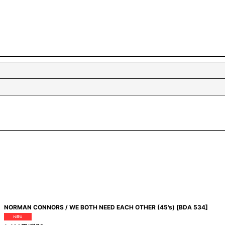
NORMAN CONNORS / WE BOTH NEED EACH OTHER (45's)
[
BDA 534
]