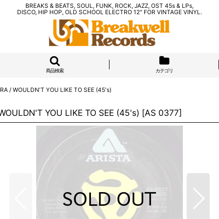
BREAKS & BEATS, SOUL, FUNK, ROCK, JAZZ, OST 45s & LPs,
DISCO, HIP HOP, OLD SCHOOL ELECTRO 12" FOR VINTAGE VINYL.
商品検索
カテゴリ
/ WOULDN'T YOU LIKE TO SEE (45's)
ULDN'T YOU LIKE TO SEE (45's)
[
AS 0377
]