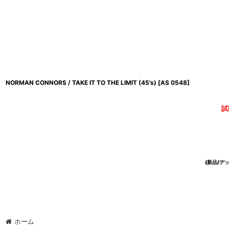
NORMAN CONNORS / TAKE IT TO THE LIMIT (45's)
[
AS 0548
]
試
(新品/
ホーム