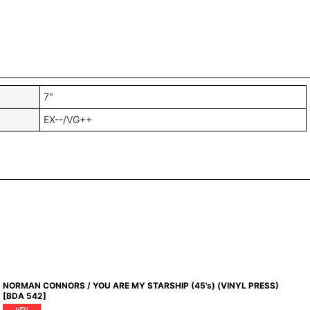
7"
EX--/VG++
NORMAN CONNORS / YOU ARE MY STARSHIP (45's) (VINYL PRESS)
[
BDA 542
]