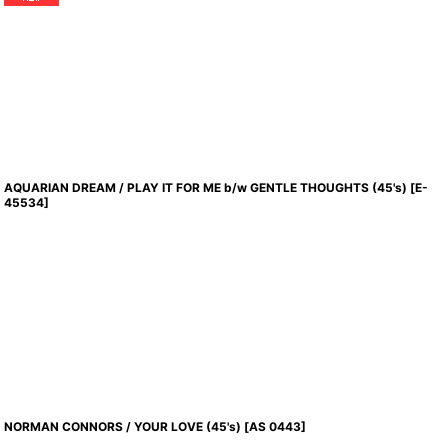
AQUARIAN DREAM / PLAY IT FOR ME b/w GENTLE THOUGHTS (45's)
[
E-
45534
]
NORMAN CONNORS / YOUR LOVE (45's)
[
AS 0443
]