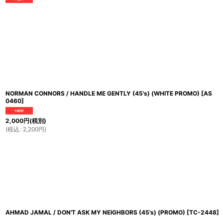
NORMAN CONNORS / HANDLE ME GENTLY (45's) (WHITE PROMO)
[
AS
0460
]
2,000
円
(税別)
(
税込
:
2,200
円
)
AHMAD JAMAL / DON'T ASK MY NEIGHBORS (45's) (PROMO)
[
TC-2448
]