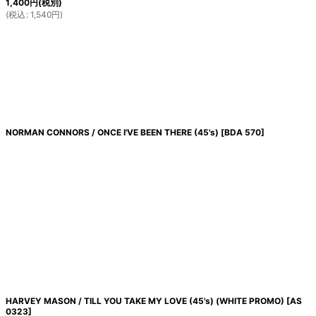
1,400
円
(税別)
(
税込
:
1,540
円
)
NORMAN CONNORS / ONCE I'VE BEEN THERE (45's)
[
BDA 570
]
HARVEY MASON / TILL YOU TAKE MY LOVE (45's) (WHITE PROMO)
[
AS
0323
]