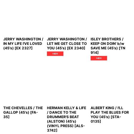
JERRY WASHINGTON /
JERRY WASHINGTON /
ISLEY BROTHERS /
IN MY LIFE I'VE LOVED
LET ME GET CLOSE TO
KEEP ON DOIN' b/w
(45's)
[
EX 2327
]
YOU (45's)
[
EX 2340
]
SAVE ME (45's)
[
TN
914
]
THE CHEVELLES / THE
HERMAN KELLY & LIFE
ALBERT KING / I'LL
GALLOP (45's)
[
FA-
/ DANCE TO THE
PLAY THE BLUES FOR
35
]
DRUMMER'S BEAT
YOU (45's)
[
STA-
(ALSTON) (45's)
0135
]
(VINYL PRESS)
[
ALS-
3742
]