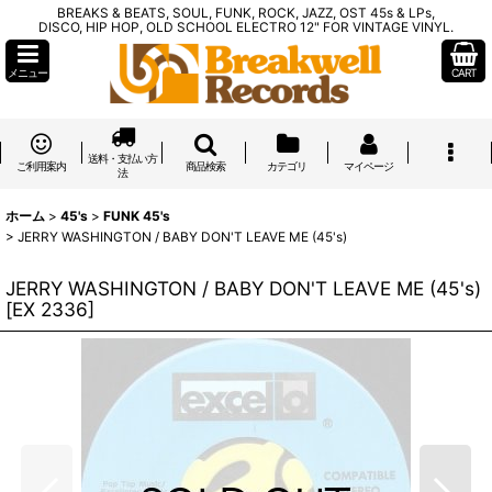
BREAKS & BEATS, SOUL, FUNK, ROCK, JAZZ, OST 45s & LPs,
DISCO, HIP HOP, OLD SCHOOL ELECTRO 12" FOR VINTAGE VINYL.
メニュー
CART
送料・支払い方
ご利用案内
商品検索
カテゴリ
マイページ
法
ホーム
>
45's
>
FUNK 45's
>
JERRY WASHINGTON / BABY DON'T LEAVE ME (45's)
JERRY WASHINGTON / BABY DON'T LEAVE ME (45's)
[
EX 2336
]