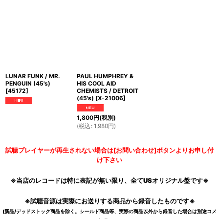
LUNAR FUNK / MR.
PAUL HUMPHREY &
PENGUIN (45's)
HIS COOL AID
[
45172
]
CHEMISTS / DETROIT
(45's)
[
X-21006
]
1,800
円
(税別)
(
税込
:
1,980
円
)
試聴プレイヤーが再生されない場合は[お問い合わせ]ボタンよりお申し付
け下さい
※当店のレコードは特に表記が無い限り、全てUSオリジナル盤です※
※試聴音源は実際にお送りする商品から録音したものです※
(新品/デッドストック商品を除く。シールド商品等、実際の商品以外から録音した場合は別途コメ